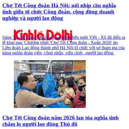
Chợ Tết Công đoàn Hà Nội: nối nhịp cầu nghĩa
tình giữa tổ chức Công đoàn, cộng đồng doanh
nghiệp và người lao động
Sáng 7/2, tại Cung văn hóa Lao động hữu nghị Việt - Xô đã diễn ra
lễ khai mạc Chương trình 'Chợ Tết Công đoàn - Xuân 2026' do
Liên đoàn Lao động thành phố Hà Nội tổ chức với sự tham gia của
hàng nghìn đoàn viên, công nhân, viên chức, người lao động.
Chợ Tết Công đoàn năm 2026 lan tỏa nghĩa tình
chăm lo người lao động Thủ đô