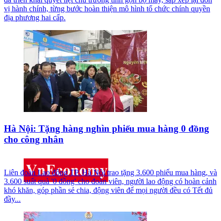
vị hành chính, từng bước hoàn thiện mô hình tổ chức chính quyền
địa phương hai cấp.
Hà Nội: Tặng hàng nghìn phiếu mua hàng 0 đồng
cho công nhân
Liên đoàn Lao động TP. Hà Nội trao tặng 3.600 phiếu mua hàng, và
3.600 suất quà '0 đồng' cho đoàn viên, người lao động có hoàn cảnh
khó khăn, góp phần sẻ chia, động viên để mọi người đều có Tết đủ
đầy...