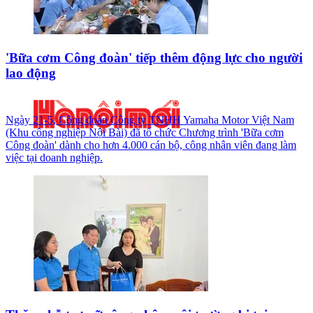
'Bữa cơm Công đoàn' tiếp thêm động lực cho người
lao động
Ngày 21-5, Công đoàn Công ty TNHH Yamaha Motor Việt Nam
(Khu công nghiệp Nội Bài) đã tổ chức Chương trình 'Bữa cơm
Công đoàn' dành cho hơn 4.000 cán bộ, công nhân viên đang làm
việc tại doanh nghiệp.