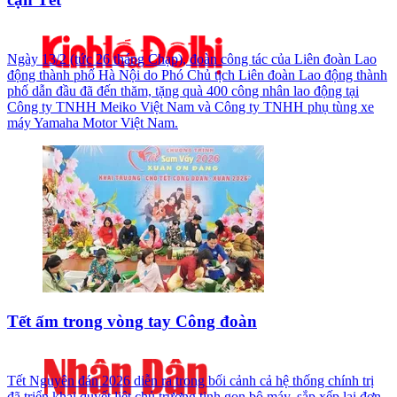
Ngày 13/2 (tức 26 tháng Chạp), đoàn công tác của Liên đoàn Lao
động thành phố Hà Nội do Phó Chủ tịch Liên đoàn Lao động thành
phố dẫn đầu đã đến thăm, tặng quà 400 công nhân lao động tại
Công ty TNHH Meiko Việt Nam và Công ty TNHH phụ tùng xe
máy Yamaha Motor Việt Nam.
Tết ấm trong vòng tay Công đoàn
Tết Nguyên đán 2026 diễn ra trong bối cảnh cả hệ thống chính trị
đã triển khai quyết liệt chủ trương tinh gọn bộ máy, sắp xếp lại đơn