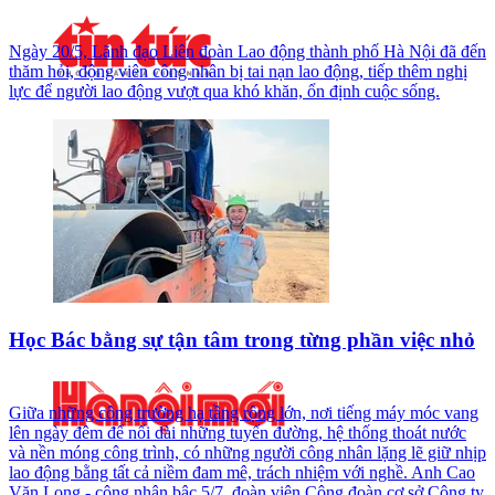
Ngày 20/5, Lãnh đạo Liên đoàn Lao động thành phố Hà Nội đã đến
thăm hỏi, động viên công nhân bị tai nạn lao động, tiếp thêm nghị
lực để người lao động vượt qua khó khăn, ổn định cuộc sống.
Học Bác bằng sự tận tâm trong từng phần việc nhỏ
Giữa những công trường hạ tầng rộng lớn, nơi tiếng máy móc vang
lên ngày đêm để nối dài những tuyến đường, hệ thống thoát nước
và nền móng công trình, có những người công nhân lặng lẽ giữ nhịp
lao động bằng tất cả niềm đam mê, trách nhiệm với nghề. Anh Cao
Văn Long - công nhân bậc 5/7, đoàn viên Công đoàn cơ sở Công ty