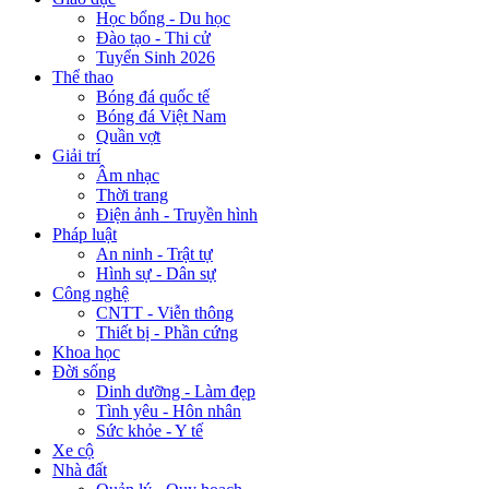
Học bổng - Du học
Đào tạo - Thi cử
Tuyển Sinh 2026
Thể thao
Bóng đá quốc tế
Bóng đá Việt Nam
Quần vợt
Giải trí
Âm nhạc
Thời trang
Điện ảnh - Truyền hình
Pháp luật
An ninh - Trật tự
Hình sự - Dân sự
Công nghệ
CNTT - Viễn thông
Thiết bị - Phần cứng
Khoa học
Đời sống
Dinh dưỡng - Làm đẹp
Tình yêu - Hôn nhân
Sức khỏe - Y tế
Xe cộ
Nhà đất