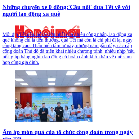
Những chuyến xe 0 đồng:'Cầu nối' đưa Tết về với
người lao động xa quê
Mỗi dịp Tết đến, nỗi lo lớn nhất của nhiều công nhân, lao động xa
quê không chỉ là tiền thưởng, quà Tết mà còn là chi phí đi lại ngày
càng tăng cao. Thấu hiểu tâm tư này, những năm gần đây, các cấp
công đoàn Thủ đô đã triển khai nhiều chương trình, nhiều nhịp 'cầu
nối' giúp hàng nghìn lao động có hoàn cảnh khó khăn về quê sum
họp cùng gia đình.
Ấm áp món quà của tổ chức công đoàn trong ngày
cận Tết