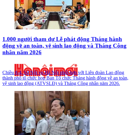
1.000 người tham dự Lễ phát động Tháng hành
động về an toàn, vệ sinh lao động và Tháng Công
nhân năm 2026
Chiều 8-4, Sở Nội vụ Hà Nội phối hợp với Liên đoàn Lao động
thành phố tổ chức họp Ban Tổ chức Tháng hành động về an toàn,
vệ sinh lao động (ATVSLĐ) và Tháng Công nhân năm 2026.