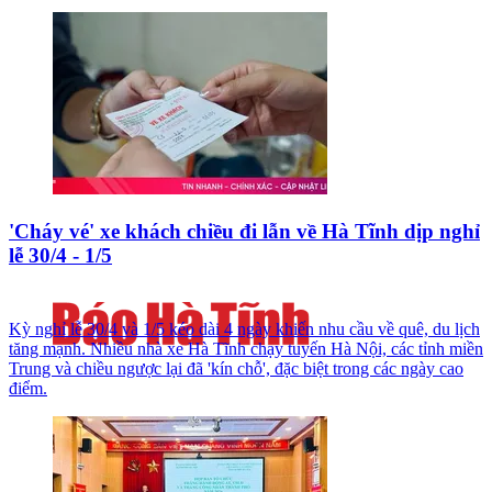
'Cháy vé' xe khách chiều đi lẫn về Hà Tĩnh dịp nghỉ
lễ 30/4 - 1/5
Kỳ nghỉ lễ 30/4 và 1/5 kéo dài 4 ngày khiến nhu cầu về quê, du lịch
tăng mạnh. Nhiều nhà xe Hà Tĩnh chạy tuyến Hà Nội, các tỉnh miền
Trung và chiều ngược lại đã 'kín chỗ', đặc biệt trong các ngày cao
điểm.