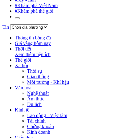
#Khám phá Việt Nam
#Khám phá thế giới
Tin
Thông tin bóng đá
Giá vàng hôm nay
Thời tiết
Xem thêm tiện ích
Thế giới
Xã hội
Thời sự
Giao thông
Môi trường - Khí hậu
Văn hóa
Nghệ thuật
Ẩm thực
Du lịch
Kinh tế
Lao động - Việc làm
Tài chính
Chứng khoán
Kinh doanh
Giáo dục