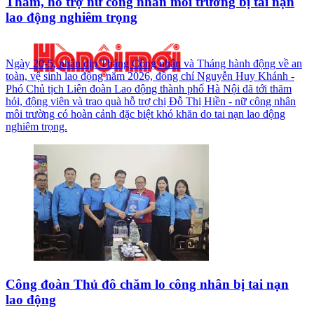
Thăm, hỗ trợ nữ công nhân môi trường bị tai nạn
lao động nghiêm trọng
Ngày 20-5, nhân dịp Tháng Công nhân và Tháng hành động về an
toàn, vệ sinh lao động năm 2026, đồng chí Nguyễn Huy Khánh -
Phó Chủ tịch Liên đoàn Lao động thành phố Hà Nội đã tới thăm
hỏi, động viên và trao quà hỗ trợ chị Đỗ Thị Hiền - nữ công nhân
môi trường có hoàn cảnh đặc biệt khó khăn do tai nạn lao động
nghiêm trọng.
Công đoàn Thủ đô chăm lo công nhân bị tai nạn
lao động