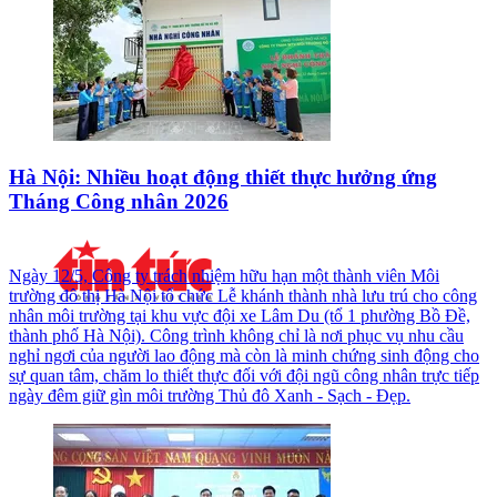
Hà Nội: Nhiều hoạt động thiết thực hưởng ứng
Tháng Công nhân 2026
Ngày 12/5, Công ty trách nhiệm hữu hạn một thành viên Môi
trường đô thị Hà Nội tổ chức Lễ khánh thành nhà lưu trú cho công
nhân môi trường tại khu vực đội xe Lâm Du (tổ 1 phường Bồ Đề,
thành phố Hà Nội). Công trình không chỉ là nơi phục vụ nhu cầu
nghỉ ngơi của người lao động mà còn là minh chứng sinh động cho
sự quan tâm, chăm lo thiết thực đối với đội ngũ công nhân trực tiếp
ngày đêm giữ gìn môi trường Thủ đô Xanh - Sạch - Đẹp.