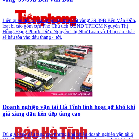
Liên quan đến vụ sai phạm tại khu 'đất vàng' 39-39B Bến Vân Đồn,
loạt bị cáo gồm cựu Phó Chủ tịch UBND TPHCM Nguyễn Thị
Hồng; Đặng Phước Dừa; Nguyễn Thị Như Loan và 19 bị cáo khác
sẽ hầu tòa vào đầu tháng 4 tới.
Doanh nghiệp vận tải Hà Tĩnh linh hoạt gỡ khó khi
giá xăng dầu liên tiếp tăng cao
Dù giá xăng dầu tăng cao nhưng khá nhiều doanh nghiệp vận tải ở