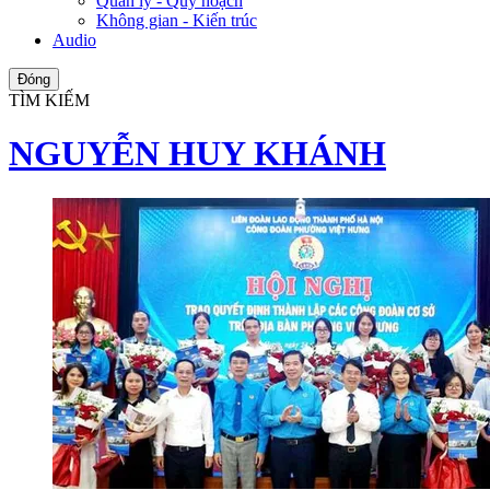
Quản lý - Quy hoạch
Không gian - Kiến trúc
Audio
Đóng
TÌM KIẾM
NGUYỄN HUY KHÁNH