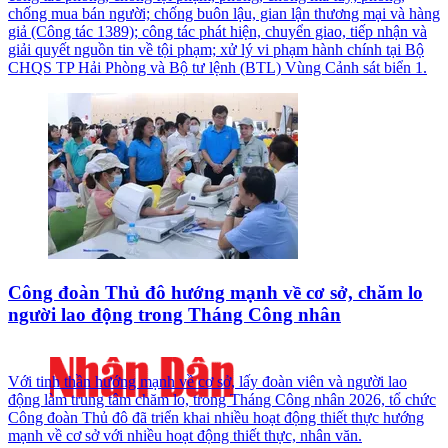
chống mua bán người; chống buôn lậu, gian lận thương mại và hàng
giả (Công tác 1389); công tác phát hiện, chuyển giao, tiếp nhận và
giải quyết nguồn tin về tội phạm; xử lý vi phạm hành chính tại Bộ
CHQS TP Hải Phòng và Bộ tư lệnh (BTL) Vùng Cảnh sát biển 1.
Công đoàn Thủ đô hướng mạnh về cơ sở, chăm lo
người lao động trong Tháng Công nhân
Với tinh thần hướng mạnh về cơ sở, lấy đoàn viên và người lao
động làm trung tâm chăm lo, trong Tháng Công nhân 2026, tổ chức
Công đoàn Thủ đô đã triển khai nhiều hoạt động thiết thực hướng
mạnh về cơ sở với nhiều hoạt động thiết thực, nhân văn.