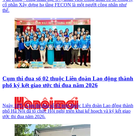
cổ phần Xây dựng hạ tầng FECON là một người công nhân như
thế.
Cụm thi đua số 02 thuộc Liên đoàn Lao động thành
phố ký kết giao ước thi đua năm 2026
Ngày 18/5, Cụm thi đua số 02 trực thuộc Liên đoàn Lao động thành
phố Hà Nội đã tổ chức Hội nghị triển khai kế hoạch và ký kết giao
ước thi đua năm 2026.