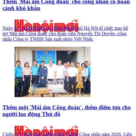
Thêm 'Mái ấm Công đoàn' cho công nhân có hoàn
cảnh khó khăn
Ngày 8-5, Liên đoàn Lao động thành phố Hà Nội tổ chức trao hỗ
trợ 'Mái ấm Công đoàn' cho đoàn viên Nguyễn Thị Duyên, công
nhân Công ty TNHH Sản xuất nhựa Việt Nhật.
Thêm một 'Mái ấm Công đoàn', thêm điểm tựa cho
người lao động Thủ đô
Chiều 5-5, thiết thực hưởng ứng Tháng Công nhân năm 2026, Liên