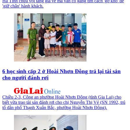
Hà Tĩnh chưa vội tăng giá vé mà vẫn cố gắng tìm cách 'gỡ khó' để
'giữ chân' hành khách.
6 học sinh cấp 2 ở Hoài Nhơn Đông trả lại tài sản
cho người đánh rơi
Chiều 2-3, Công an phường Hoài Nhơn Đông (tỉnh Gia Lai) cho
biết vừa trao tài sản đánh rơi cho chị Nguyễn Thị Vẻ (SN 1992, trú
tổ dân phố Thạnh Xuân Bắc, phường Hoài Nhơn Đông).