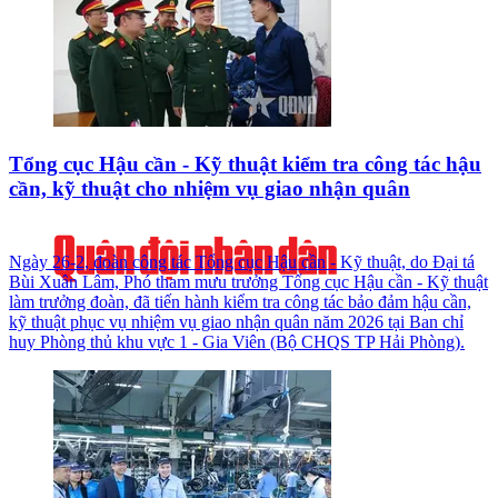
Tổng cục Hậu cần - Kỹ thuật kiểm tra công tác hậu
cần, kỹ thuật cho nhiệm vụ giao nhận quân
Ngày 26-2, đoàn công tác Tổng cục Hậu cần - Kỹ thuật, do Đại tá
Bùi Xuân Lâm, Phó tham mưu trưởng Tổng cục Hậu cần - Kỹ thuật
làm trưởng đoàn, đã tiến hành kiểm tra công tác bảo đảm hậu cần,
kỹ thuật phục vụ nhiệm vụ giao nhận quân năm 2026 tại Ban chỉ
huy Phòng thủ khu vực 1 - Gia Viên (Bộ CHQS TP Hải Phòng).