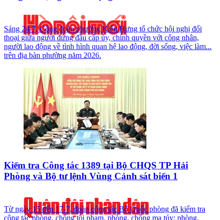
Sáng 24-7, Công đoàn phường Kiến Hưng tổ chức hội nghị đối
thoại giữa người đứng đầu cấp ủy, chính quyền với công nhân,
người lao động về tình hình quan hệ lao động, đời sống, việc làm...
trên địa bàn phường năm 2026.
Kiểm tra Công tác 1389 tại Bộ CHQS TP Hải
Phòng và Bộ tư lệnh Vùng Cảnh sát biển 1
Từ ngày 15 đến 17-7, đoàn công tác Bộ Quốc phòng đã kiểm tra
công tác phòng, chống tội phạm, phòng, chống ma túy; phòng,