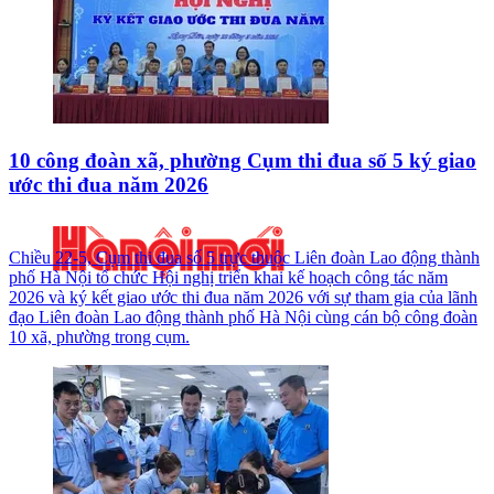
10 công đoàn xã, phường Cụm thi đua số 5 ký giao
ước thi đua năm 2026
Chiều 22-5, Cụm thi đua số 5 trực thuộc Liên đoàn Lao động thành
phố Hà Nội tổ chức Hội nghị triển khai kế hoạch công tác năm
2026 và ký kết giao ước thi đua năm 2026 với sự tham gia của lãnh
đạo Liên đoàn Lao động thành phố Hà Nội cùng cán bộ công đoàn
10 xã, phường trong cụm.