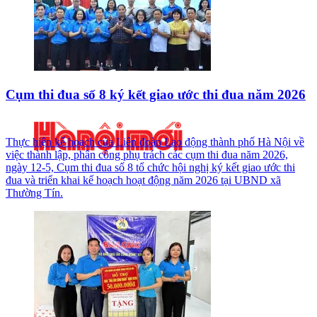
Cụm thi đua số 8 ký kết giao ước thi đua năm 2026
Thực hiện kế hoạch của Liên đoàn Lao động thành phố Hà Nội về
việc thành lập, phân công phụ trách các cụm thi đua năm 2026,
ngày 12-5, Cụm thi đua số 8 tổ chức hội nghị ký kết giao ước thi
đua và triển khai kế hoạch hoạt động năm 2026 tại UBND xã
Thường Tín.