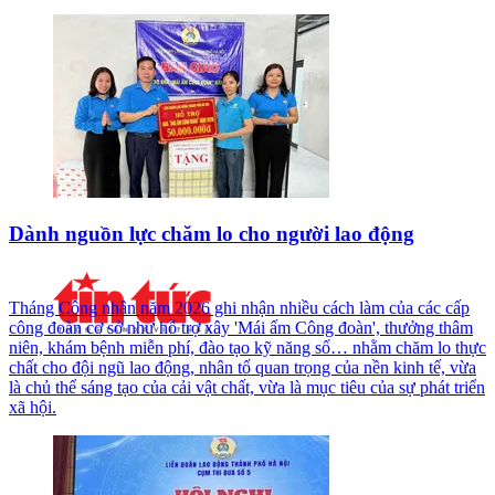
Dành nguồn lực chăm lo cho người lao động
Tháng Công nhân năm 2026 ghi nhận nhiều cách làm của các cấp
công đoàn cơ sở như hỗ trợ xây 'Mái ấm Công đoàn', thưởng thâm
niên, khám bệnh miễn phí, đào tạo kỹ năng số… nhằm chăm lo thực
chất cho đội ngũ lao động, nhân tố quan trọng của nền kinh tế, vừa
là chủ thể sáng tạo của cải vật chất, vừa là mục tiêu của sự phát triển
xã hội.