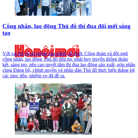
Công nhân, lao động Thủ đô thi đua đổi mới sáng
tạo
Với vai trò và sứ mệnh của mình, tổ chức Công đoàn và đội ngũ
công nhân, lao động Thủ đô tiếp tục phát huy truyền thống đoàn
kết, sáng tạo, nêu cao quyết tâm thi đua lao động sản xuất, góp phần
cùng Đảng bộ, chính quyền và nhân dân Thủ đô thực hiện thắng lợi
các mục tiêu, nhiệm vụ đã đề ra.