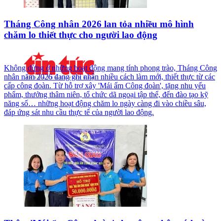
Tháng Công nhân 2026 lan tỏa nhiều mô hình
chăm lo thiết thực cho người lao động
Không dừng ở những hoạt động mang tính phong trào, Tháng Công
nhân năm 2026 đang ghi nhận nhiều cách làm mới, thiết thực từ các
cấp công đoàn. Từ hỗ trợ xây 'Mái ấm Công đoàn', tặng nhu yếu
phẩm, thưởng thâm niên, tổ chức dã ngoại tập thể, đến đào tạo kỹ
năng số… những hoạt động chăm lo ngày càng đi vào chiều sâu,
đáp ứng sát nhu cầu thực tế của người lao động.