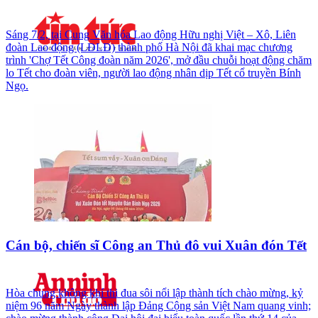
Sáng 7/2, tại Cung Văn hóa Lao động Hữu nghị Việt – Xô, Liên
đoàn Lao động (LĐLĐ) thành phố Hà Nội đã khai mạc chương
trình 'Chợ Tết Công đoàn năm 2026', mở đầu chuỗi hoạt động chăm
lo Tết cho đoàn viên, người lao động nhân dịp Tết cổ truyền Bính
Ngọ.
Cán bộ, chiến sĩ Công an Thủ đô vui Xuân đón Tết
Hòa chung không khí thi đua sôi nổi lập thành tích chào mừng, kỷ
niệm 96 năm Ngày thành lập Đảng Cộng sản Việt Nam quang vinh;