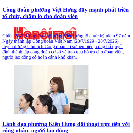
Công đoàn phường Việt Hưng đẩy mạnh phát triển
tổ chức, chăm lo cho đoàn viên
Chiều 24-7, Công đoàn phường Việt Hưng tổ chức kỷ niệm 97 năm
Ngày thành lập Công đoàn Việt Nam (28/7/1929 - 28/7/2026),
tuyên dương Chủ tịch Công đoàn cơ sở tiêu biểu, công bố quyết
định thành lập công đoàn cơ sở và trao quà hỗ trợ cho đoàn viên,
người lao động có hoàn cảnh khó khăn.
Lãnh đạo phường Kiến Hưng đối thoại trực tiếp với
công nhân, người lao động