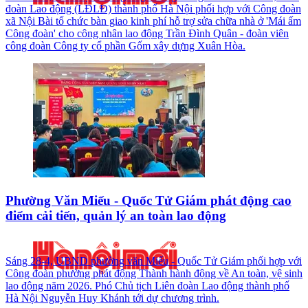
đoàn Lao động (LĐLĐ) thành phố Hà Nội phối hợp với Công đoàn
xã Nội Bài tổ chức bàn giao kinh phí hỗ trợ sửa chữa nhà ở 'Mái ấm
Công đoàn' cho công nhân lao động Trần Đình Quân - đoàn viên
công đoàn Công ty cổ phần Gốm xây dựng Xuân Hòa.
Phường Văn Miếu - Quốc Tử Giám phát động cao
điểm cải tiến, quản lý an toàn lao động
Sáng 28-4, UBND phường văn Miếu - Quốc Tử Giám phối hợp với
Công đoàn phường phát động Thành hành động về An toàn, vệ sinh
lao động năm 2026. Phó Chủ tịch Liên đoàn Lao động thành phố
Hà Nội Nguyễn Huy Khánh tới dự chương trình.