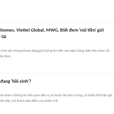
nhomes, Viettel Global, MWG, BSR đem 'núi tiền' gửi
 lãi
n
trên sàn chứng khoán đang gửi lượng lớn tiền vào ngân hàng, biến tiền nhàn rỗi
 ổn định.
đang 'hồi sinh'?
bán tháo vì thông tin liên quan đến vụ án buôn lậu kim cương, cổ phiếu PNJ bất ngờ
liên tiếp, trở thành tâm điểm của phiên 4/8.