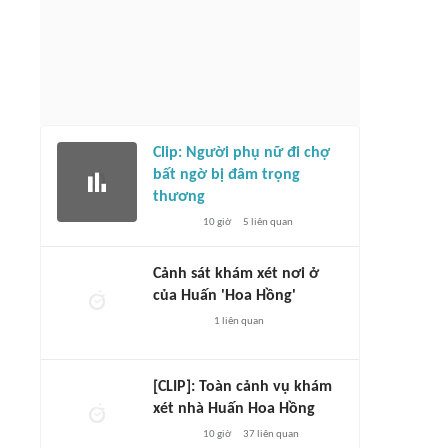
Clip: Người phụ nữ đi chợ
bất ngờ bị đâm trọng
thương
10 giờ
5
liên quan
Cảnh sát khám xét nơi ở
của Huấn 'Hoa Hồng'
1
liên quan
[CLIP]: Toàn cảnh vụ khám
xét nhà Huấn Hoa Hồng
10 giờ
37
liên quan