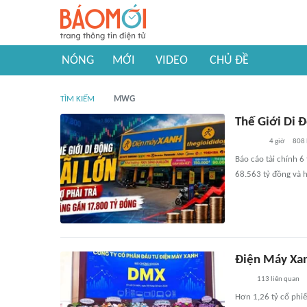
NÓNG
MỚI
VIDEO
CHỦ ĐỀ
TÌM KIẾM
MWG
Thế Giới Di 
4 giờ
808
Báo cáo tài chính 6
68.563 tỷ đồng và 
Điện Máy Xan
113
liên quan
Hơn 1,26 tỷ cổ phi