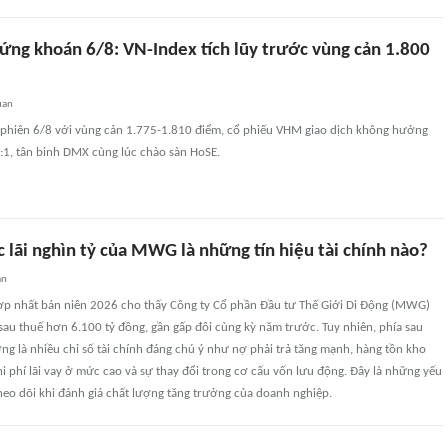
ứng khoán 6/8: VN-Index tích lũy trước vùng cản 1.800
uan
phiên 6/8 với vùng cản 1.775-1.810 điểm, cổ phiếu VHM giao dịch không hưởng
1:1, tân binh DMX cùng lúc chào sàn HoSE.
lãi nghìn tỷ của MWG là những tín hiệu tài chính nào?
an
hợp nhất bán niên 2026 cho thấy Công ty Cổ phần Đầu tư Thế Giới Di Động (MWG)
sau thuế hơn 6.100 tỷ đồng, gần gấp đôi cùng kỳ năm trước. Tuy nhiên, phía sau
ng là nhiều chỉ số tài chính đáng chú ý như nợ phải trả tăng mạnh, hàng tồn kho
hi phí lãi vay ở mức cao và sự thay đổi trong cơ cấu vốn lưu động. Đây là những yếu
heo dõi khi đánh giá chất lượng tăng trưởng của doanh nghiệp.