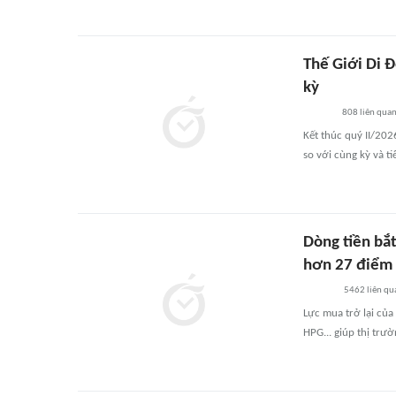
Thế Giới Di Đ
kỳ
808
liên qua
Kết thúc quý II/202
so với cùng kỳ và ti
Dòng tiền bắt
hơn 27 điểm
5462
liên qu
Lực mua trở lại của
HPG... giúp thị trư