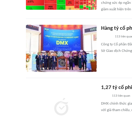
chứng sức ép ngắn h
giảm xuất hiện trên
Hàng tỷ cổ p
113
liên qua
Công ty Cổ phần Đầu
Sở Giao dịch Chứng
1,27 tỷ cổ p
113
liên quan
DMX chính thức giao
với giá tham chiếu,