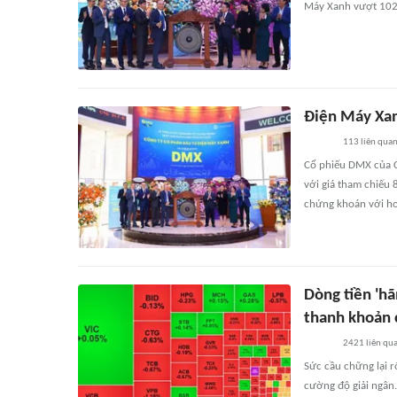
Máy Xanh vượt 102.
Điện Máy Xan
113
liên qua
Cổ phiếu DMX của C
với giá tham chiếu 
chứng khoán với hơ
Dòng tiền 'hã
thanh khoản 
2421
liên qu
Sức cầu chững lại r
cường độ giải ngân