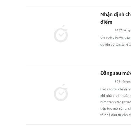
Nhận định ch
điểm
8137
liên q
VN-Index bước vào 
quyền cổ tức tỷ lệ 
Đằng sau mức 
808
liên qu
Báo cáo tài chính 
ghi nhận lợi nhuận 
bức tranh tăng trưở
tiếp tục mở rộng, c
tố nhà đầu tư cần t