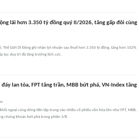
ộng lãi hơn 3.350 tỷ đồng quý II/2026, tăng gấp đôi cùng
n
6, Thế Giới Di Động ghi nhận lợi nhuận sau thuế hơn 3.350 tỷ đồng, tăng hơn 102%
ếp tục duy trì đà tăng trưởng tích cực.
 đáy lan tỏa, FPT tăng trần, MBB bứt phá, VN-Index tăng
an
 khối ngoại cùng dòng tiền tập trung vào nhiều cổ phiếu vốn hóa lớn như FPT, MBB,
ờng chứng khoán bứt phá trong phiên 3/8.