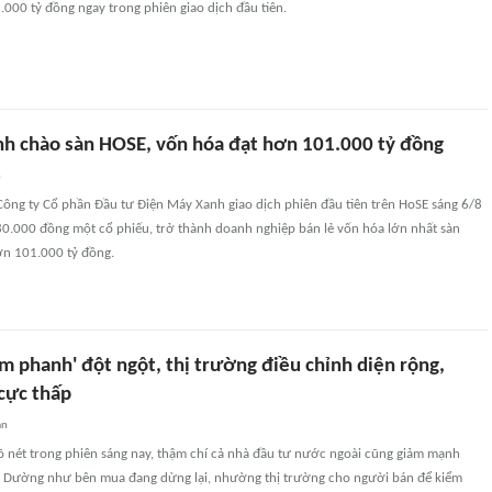
000 tỷ đồng ngay trong phiên giao dịch đầu tiên.
h chào sàn HOSE, vốn hóa đạt hơn 101.000 tỷ đồng
n
ông ty Cổ phần Đầu tư Điện Máy Xanh giao dịch phiên đầu tiên trên HoSE sáng 6/8
80.000 đồng một cổ phiếu, trở thành doanh nghiệp bán lẻ vốn hóa lớn nhất sàn
n 101.000 tỷ đồng.
m phanh' đột ngột, thị trường điều chỉnh diện rộng,
cực thấp
an
õ nét trong phiên sáng nay, thậm chí cả nhà đầu tư nước ngoài cũng giảm mạnh
. Dường như bên mua đang dừng lại, nhường thị trường cho người bán để kiểm