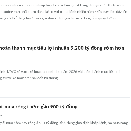
kinh doanh của doanh nghiệp tiếp tục cải thiện, mặt bằng định giá của thị trường
ảm xuống mức thấp hơn đáng kể so với trung bình nhiều năm. Điều này làm dấy lên
ờng có thể đang bước vào giai đoạn 'định giá lại' nếu dòng tiền quay trở lại.
hoàn thành mục tiêu lợi nhuận 9.200 tỷ đồng sớm hơn
inh, MWG sẽ vượt kế hoạch doanh thu năm 2026 và hoàn thành mục tiêu lợi
g trước kế hoạch từ hai đến ba tháng.
 ạt mua ròng thêm gần 900 tỷ đồng
an
oài mua hôm nay ròng 873,4 tỷ đồng; tính riêng giao dịch khớp lệnh, họ mua ròng