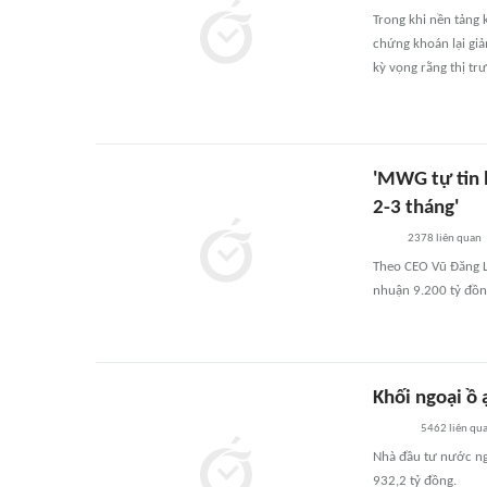
Trong khi nền tảng 
chứng khoán lại gi
kỳ vọng rằng thị trư
'MWG tự tin 
2-3 tháng'
2378
liên quan
Theo CEO Vũ Đăng L
nhuận 9.200 tỷ đồn
Khối ngoại ồ
5462
liên qu
Nhà đầu tư nước ng
932,2 tỷ đồng.