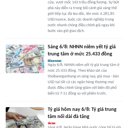
cửa, vượt mốc 143 triệu đồng/lượng. Sự bứt
phá này diễn ra trong bối cảnh giá vàng thế
giới tiếp tục đà leo dốc, lên mức 4.281,85
USD/ounce, buộc các doanh nghiệp trong
nước nhanh chóng điều chỉnh giá ngay khi
bước vào giờ giao dịch.
Sáng 6/8: NHNN niêm yết tỷ giá
trung tâm ở mức 25.433 đồng
Ngày 6/8, NHNN niêm yết tỷ giá trung tâm ở
mức 25.433 đồng. Theo khảo sát của
thoibaonganhang.vn sáng nay, giá mua - bán
USD tại tất cả các ngân hàng thương mại
được điều chỉnh tăng-giảm với biên độ phổ
biến từ 7-11 đồng so với phiên trước.
Tỷ giá hôm nay 6/8: Tỷ giá trung
tâm nối dài đà tăng
Sáng 6/8, Ngân hàng Nhà nước công bố tỷ giá