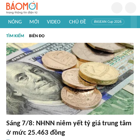
NÓNG
MỚI
VIDEO
CHỦ ĐỀ
#ASEAN Cup 2026
#Trí tuệ nhân tạo
#Mỹ - Iran
#Khám phá Việt Nam
TÌM KIẾM
BIÊN ĐỘ
#Khám phá thế giới
Sáng 7/8: NHNN niêm yết tỷ giá trung tâm
ở mức 25.463 đồng