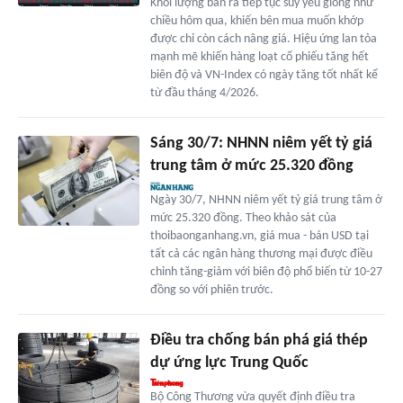
Khối lượng bán ra tiếp tục suy yếu giống như
chiều hôm qua, khiến bên mua muốn khớp
được chỉ còn cách nâng giá. Hiệu ứng lan tỏa
mạnh mẽ khiến hàng loạt cổ phiếu tăng hết
biên độ và VN-Index có ngày tăng tốt nhất kể
từ đầu tháng 4/2026.
Sáng 30/7: NHNN niêm yết tỷ giá
trung tâm ở mức 25.320 đồng
Ngày 30/7, NHNN niêm yết tỷ giá trung tâm ở
mức 25.320 đồng. Theo khảo sát của
thoibaonganhang.vn, giá mua - bán USD tại
tất cả các ngân hàng thương mại được điều
chỉnh tăng-giảm với biên độ phổ biến từ 10-27
đồng so với phiên trước.
Điều tra chống bán phá giá thép
dự ứng lực Trung Quốc
Bộ Công Thương vừa quyết định điều tra