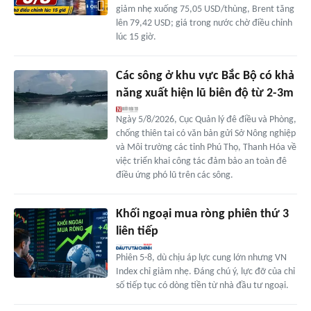
giảm nhẹ xuống 75,05 USD/thùng, Brent tăng
lên 79,42 USD; giá trong nước chờ điều chỉnh
lúc 15 giờ.
Các sông ở khu vực Bắc Bộ có khả
năng xuất hiện lũ biên độ từ 2-3m
Ngày 5/8/2026, Cục Quản lý đê điều và Phòng,
chống thiên tai có văn bản gửi Sở Nông nghiệp
và Môi trường các tỉnh Phú Thọ, Thanh Hóa về
việc triển khai công tác đảm bảo an toàn đê
điều ứng phó lũ trên các sông.
Khối ngoại mua ròng phiên thứ 3
liên tiếp
Phiên 5-8, dù chịu áp lực cung lớn nhưng VN
Index chỉ giảm nhẹ. Đáng chú ý, lực đỡ của chỉ
số tiếp tục có dòng tiền từ nhà đầu tư ngoại.