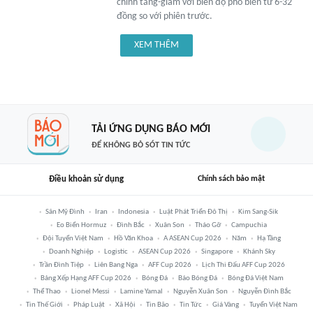
chỉnh tăng-giảm với biên độ phổ biến từ 6-32
đồng so với phiên trước.
XEM THÊM
TẢI ỨNG DỤNG BÁO MỚI
ĐỂ KHÔNG BỎ SÓT TIN TỨC
Điều khoản sử dụng
Chính sách bảo mật
Sân Mỹ Đình
Iran
Indonesia
Luật Phát Triển Đô Thị
Kim Sang-Sik
Eo Biển Hormuz
Đình Bắc
Xuân Son
Tháo Gỡ
Campuchia
Đội Tuyển Việt Nam
Hồ Văn Khoa
A ASEAN Cup 2026
Năm
Hạ Tầng
Doanh Nghiệp
Logistic
ASEAN Cup 2026
Singapore
Khánh Sky
Trần Đình Tiệp
Liên Bang Nga
AFF Cup 2026
Lịch Thi Đấu AFF Cup 2026
Bảng Xếp Hạng AFF Cup 2026
Bóng Đá
Báo Bóng Đá
Bóng Đá Việt Nam
Thể Thao
Lionel Messi
Lamine Yamal
Nguyễn Xuân Son
Nguyễn Đình Bắc
Tin Thế Giới
Pháp Luật
Xã Hội
Tin Bão
Tin Tức
Giá Vàng
Tuyển Việt Nam