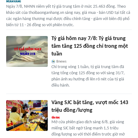
Ngày 7/8, NHNN niêm yết tỷ giá trung tâm ở mức 25.463 đồng. Theo
khảo sát của thoibaonganhang.vn sáng nay, giá mua - bán USD tại tất cả
các ngân hàng thương mại được điều chỉnh tăng - giảm với biên độ phổ
biến từ 11 - 26 đồng so với phiên trước.
Tỷ giá hôm nay 7/8: Tỷ giá trung
tâm tăng 125 đồng chỉ trong một
tuần
Bnews
Chỉ trong vòng 1 tuần, tỷ giá trung tâm đã
tăng tổng cộng 125 đồng so với sáng 31/7,
phản ánh xu hướng đi lên rõ nét của tỷ giá
điều hành.
Vàng SJC bật tăng, vượt mốc 143
triệu đồng/lượng
Mở cửa phiên giao dịch sáng 6/8, giá vàng
miếng SJC bất ngờ tăng mạnh 1,5 triệu
đồng/lượng so với thời điểm trước giờ mở