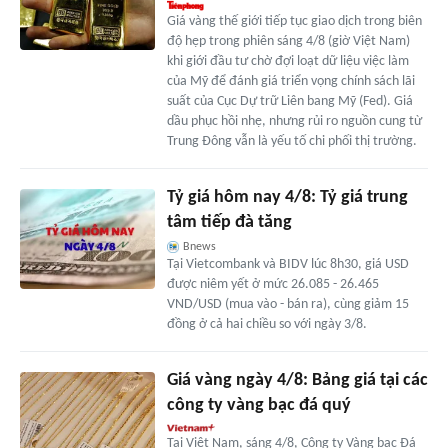
Giá vàng thế giới tiếp tục giao dịch trong biên
độ hẹp trong phiên sáng 4/8 (giờ Việt Nam)
khi giới đầu tư chờ đợi loạt dữ liệu việc làm
của Mỹ để đánh giá triển vọng chính sách lãi
suất của Cục Dự trữ Liên bang Mỹ (Fed). Giá
dầu phục hồi nhẹ, nhưng rủi ro nguồn cung từ
Trung Đông vẫn là yếu tố chi phối thị trường.
Tỷ giá hôm nay 4/8: Tỷ giá trung
tâm tiếp đà tăng
Bnews
Tại Vietcombank và BIDV lúc 8h30, giá USD
được niêm yết ở mức 26.085 - 26.465
VND/USD (mua vào - bán ra), cùng giảm 15
đồng ở cả hai chiều so với ngày 3/8.
Giá vàng ngày 4/8: Bảng giá tại các
công ty vàng bạc đá quý
Tại Việt Nam, sáng 4/8, Công ty Vàng bạc Đá