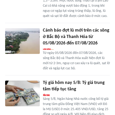
1,5 - 3,0m. Mực nước sông Thao tại trạm Lào
Cai có khả năng vượt báo động 1, trong khi
nguy cơ ngập lụt vùng trũng thấp, lũ ống, lũ
quét và sạt lở đất được cảnh báo ở mức cao.
Cảnh báo đợt lũ mới trên các sông
ở Bắc Bộ và Thanh Hóa từ
05/08/2026 đến 07/08/2026
Từ ngày 05/08/2026 đến 07/08/2026, các
sông Bắc Bộ và Thanh Hóa xuất hiện đợt lũ
mới từ 2-3m, nguy cơ cao xảy ra lũ quét, sạt lở
đất và ngập lụt cục bộ.
Tỷ giá hôm nay 5/8: Tỷ giá trung
tâm tiếp tục tăng
Sáng 5/8, Ngân hàng Nhà nước công bố tỷ giá
trung tâm giữa Đồng Việt Nam (VND) với Đô
la Mỹ (USD) ở mức 25.405 VND/USD, tăng 25
đồng so với ngày 4/8. Với biên độ giao dịch