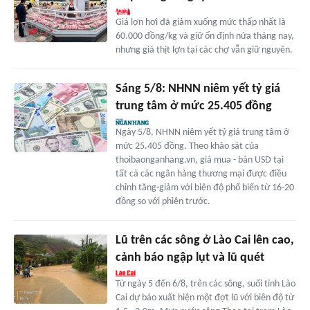
Giá lợn hơi đã giảm xuống mức thấp nhất là
60.000 đồng/kg và giữ ổn định nửa tháng nay,
nhưng giá thịt lợn tại các chợ vẫn giữ nguyên.
Sáng 5/8: NHNN niêm yết tỷ giá
trung tâm ở mức 25.405 đồng
Ngày 5/8, NHNN niêm yết tỷ giá trung tâm ở
mức 25.405 đồng. Theo khảo sát của
thoibaonganhang.vn, giá mua - bán USD tại
tất cả các ngân hàng thương mại được điều
chỉnh tăng-giảm với biên độ phổ biến từ 16-20
đồng so với phiên trước.
Lũ trên các sông ở Lào Cai lên cao,
cảnh báo ngập lụt và lũ quét
Từ ngày 5 đến 6/8, trên các sông, suối tỉnh Lào
Cai dự báo xuất hiện một đợt lũ với biên độ từ