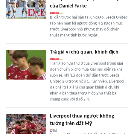
của Daniel Farke
Bị dẫn trước hai bàn tại Chicago, Leeds United
tạo nên màn lội ngược dòng 4-2 ngoạn mục
trước Liverpool nhờ những thay đổi chiến
thuật mang tính bước ngoặt.
Trả giá vì chủ quan, khinh địch
Trận giao hữu thứ 3 của Liverpool trong giai
đoạn chuẩn bị cho mùa giải mới diễn ra khá
suôn sẻ, khi 'Lữ đoàn đỏ' dẫn trước Leeds
United 2-0 trong hiệp 1. Tuy nhiên, Liverpool
đã phải trả giá vì chủ quan khinh địch, khi
nhận 4 bàn thua trong hiệp 2 và thất bại
chung cuộc với tỉ số 2-4.
Liverpool thua ngược không
tưởng trên đất Mỹ