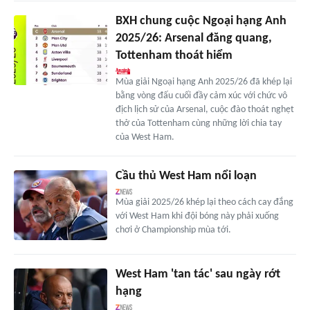
BXH chung cuộc Ngoại hạng Anh
2025/26: Arsenal đăng quang,
Tottenham thoát hiểm
Mùa giải Ngoại hạng Anh 2025/26 đã khép lại
bằng vòng đấu cuối đầy cảm xúc với chức vô
địch lịch sử của Arsenal, cuộc đào thoát nghẹt
thở của Tottenham cùng những lời chia tay
của West Ham.
Cầu thủ West Ham nổi loạn
Mùa giải 2025/26 khép lại theo cách cay đắng
với West Ham khi đội bóng này phải xuống
chơi ở Championship mùa tới.
West Ham 'tan tác' sau ngày rớt
hạng