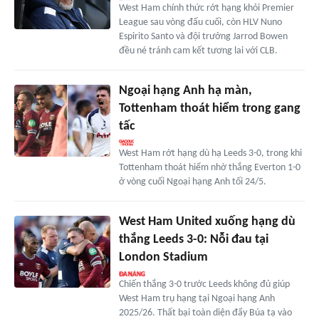
West Ham chính thức rớt hạng khỏi Premier
League sau vòng đấu cuối, còn HLV Nuno
Espirito Santo và đội trưởng Jarrod Bowen
đều né tránh cam kết tương lai với CLB.
Ngoại hạng Anh hạ màn,
Tottenham thoát hiểm trong gang
tấc
West Ham rớt hạng dù hạ Leeds 3-0, trong khi
Tottenham thoát hiểm nhờ thắng Everton 1-0
ở vòng cuối Ngoại hạng Anh tối 24/5.
West Ham United xuống hạng dù
thắng Leeds 3-0: Nỗi đau tại
London Stadium
Chiến thắng 3-0 trước Leeds không đủ giúp
West Ham trụ hạng tại Ngoại hạng Anh
2025/26. Thất bại toàn diện đẩy Búa tạ vào