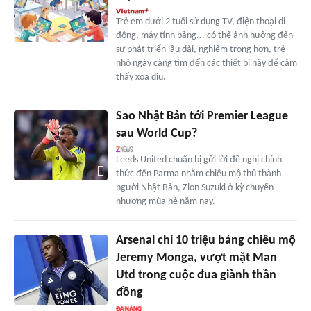
Trẻ em dưới 2 tuổi sử dụng TV, điện thoại di
động, máy tính bảng... có thể ảnh hưởng đến
sự phát triển lâu dài, nghiêm trọng hơn, trẻ
nhỏ ngày càng tìm đến các thiết bị này để cảm
thấy xoa dịu.
Sao Nhật Bản tới Premier League
sau World Cup?
Leeds United chuẩn bị gửi lời đề nghị chính
thức đến Parma nhằm chiêu mộ thủ thành
người Nhật Bản, Zion Suzuki ở kỳ chuyển
nhượng mùa hè năm nay.
Arsenal chi 10 triệu bảng chiêu mộ
Jeremy Monga, vượt mặt Man
Utd trong cuộc đua giành thần
đồng