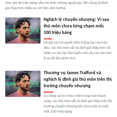
mức phí 40 triệu bảng vẫn cho thấy những người gác đền đang bị định
giá thấp hơn nhiều so với tầm ảnh hưởng.
Nghịch lý chuyển nhượng: Vì sao
thủ môn chưa từng chạm mốc
100 triệu bảng
Dù giữ vai trò quyết định thắng bại của trận
đấu, các thủ môn vẫn bị định giá thấp hơn rất
nhiều so với cầu thủ tuyến trên do rào cản tâm
lý và dữ liệu phân tích.
Thương vụ James Trafford và
nghịch lý định giá thủ môn trên thị
trường chuyển nhượng
Dù đóng vai trò then chốt trong mọi thành
công, các thủ môn vẫn bị định giá thấp trên thị
trường chuyển nhượng khi chưa một ai vượt
mốc 100 triệu bảng.