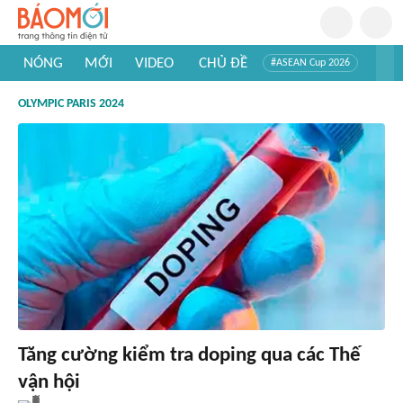
NÓNG
MỚI
VIDEO
CHỦ ĐỀ
#ASEAN Cup 2026
#Trí tuệ nhân tạo
#Mỹ - Iran
#Khám phá Việt Nam
OLYMPIC PARIS 2024
#Khám phá thế giới
Tăng cường kiểm tra doping qua các Thế
vận hội