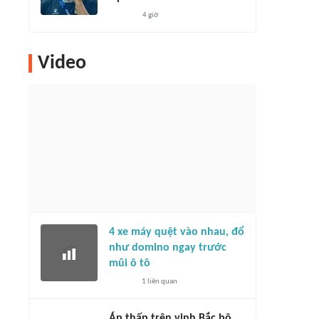
4 giờ
Video
4 xe máy quệt vào nhau, đổ
như domino ngay trước
mũi ô tô
1
liên quan
Áp thấp trên vịnh Bắc bộ