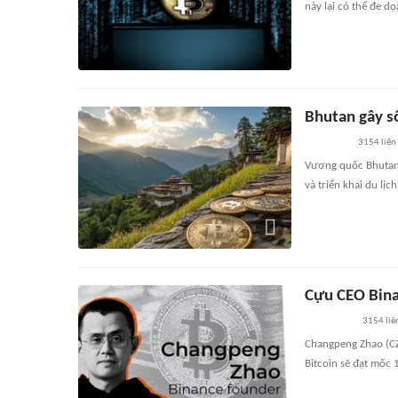
này lại có thể đe dọ
Bhutan gây số
3154
liên
Vương quốc Bhutan k
và triển khai du lịc
Cựu CEO Bina
3154
liê
Changpeng Zhao (CZ
Bitcoin sẽ đạt mốc