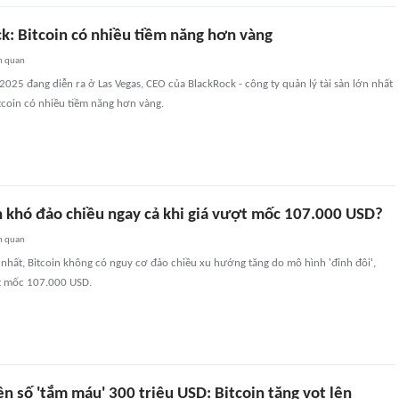
k: Bitcoin có nhiều tiềm năng hơn vàng
n quan
 2025 đang diễn ra ở Las Vegas, CEO của BlackRock - công ty quản lý tài sản lớn nhất
Bitcoin có nhiều tiềm năng hơn vàng.
in khó đảo chiều ngay cả khi giá vượt mốc 107.000 USD?
n quan
nhất, Bitcoin không có nguy cơ đảo chiều xu hướng tăng do mô hình 'đỉnh đôi',
ợt mốc 107.000 USD.
ền số 'tắm máu' 300 triệu USD: Bitcoin tăng vọt lên