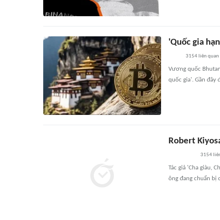
'Quốc gia hạn
3154
liên quan
Vương quốc Bhutan 
quốc gia'. Gần đây 
Robert Kiyosa
3154
liê
Tác giả 'Cha giàu, 
ông đang chuẩn bị 