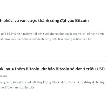
h phúc' và ván cược thành công đặt vào Bitcoin
nhỏ bé ở vùng Himalaya nổi tiếng với phong cảnh tuyệt đẹp và 'chỉ số hạnh phúc
đất nước này đã có thêm một danh tiếng mới: tiên phong về tiền điện tử.
ki mua thêm Bitcoin, dự báo Bitcoin sẽ đạt 1 triệu USD
n quan
Cha nghèo', Robert Kiyosaki đã tăng lượng Bitcoin dự trữ của mình, khẳng định rằng
cho BTC ở mức 1 triệu USD.