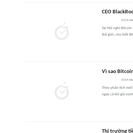
CEO BlackRoc
3154
liê
Tại Hội nghị Bitcoin
thế giới, cho biết 
Vì sao Bitco
3154
liê
Theo phân tích mới 
ngay cả khi giá vư
Thị trường ti