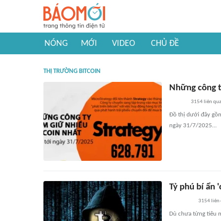
NÓNG
MỚI
VIDEO
CHỦ ĐỀ
THỊ TRƯỜNG BITCOIN
Những công t
3154
liên qu
Đồ thị dưới đây gồm
ngày 31/7/2025…
Tỷ phú bí ẩn 
3154
liên
Dù chưa từng tiêu m