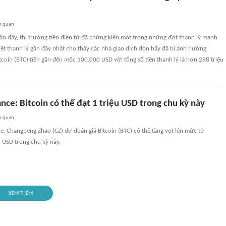
n quan
n đây, thị trường tiền điện tử đã chứng kiến một trong những đợt thanh lý mạnh
ệt thanh lý gần đây nhất cho thấy các nhà giao dịch đòn bẩy đã bị ảnh hưởng
tcoin (BTC) tiến gần đến mốc 100.000 USD với tổng số tiền thanh lý là hơn 298 triệu
ce: Bitcoin có thể đạt 1 triệu USD trong chu kỳ này
n quan
e, Changpeng Zhao (CZ) dự đoán giá Bitcoin (BTC) có thể tăng vọt lên mức từ
 USD trong chu kỳ này.
XEM THÊM