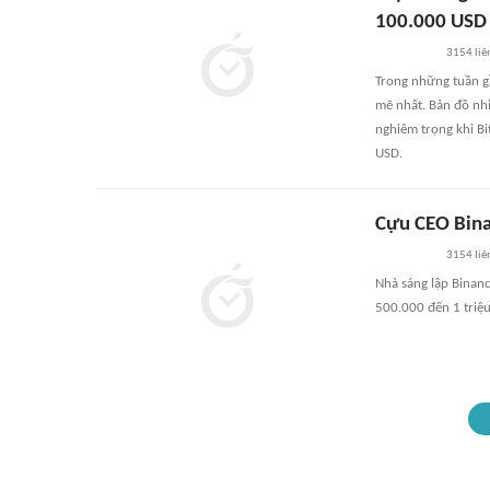
100.000 USD
3154
liê
Trong những tuần gầ
mẽ nhất. Bản đồ nhi
nghiêm trọng khi Bi
USD.
Cựu CEO Binan
3154
liê
Nhà sáng lập Binanc
500.000 đến 1 triệu