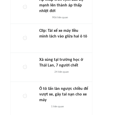
mạnh lên thành áp thấp
nhiệt đới
906
liên quan
Clip: Tài xế xe máy liều
mình lách vào giữa hai ô tô
Xả súng tại trường học ở
Thái Lan, 7 người chết
24
liên quan
Ô tô lấn làn ngược chiều để
vượt xe, gây tai nạn cho xe
máy
1
liên quan