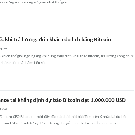
a đến 'ngôi vị' của người giàu nhất thế giới.
c khi trả lương, đón khách du lịch bằng Bitcoin
 quan
hiến thế giới ngỡ ngàng khi dùng thủy điện khai thác Bitcoin, trả lương công chức
h không tiền mặt bằng tiền số.
nce tái khẳng định dự báo Bitcoin đạt 1.000.000 USD
n quan
) – cựu CEO Binance – mới đây đã phản hồi một bài đăng trên X nhắc lại dự báo
 1 triệu USD mà anh từng đưa ra trong chuyến thăm Pakistan đầu năm nay.