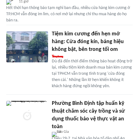
11 giờ
Hết thời hạn thông báo tạm nghỉ ban đầu, nhiều cửa hàng kim cương ở
TP.HCM vẫn đóng im lìm, có nơi mở lại nhưng chỉ thu mua hàng do họ
bán ra.
Tiệm kim cương đến hẹn mở
hàng: Cửa đóng kín, bảng hiệu
không bật, bên trong tối om
Dù đã đến thời điểm thông báo hoạt động trở
lại, nhiều tiệm kinh doanh mua bán kim cương
tại TPHCM vẫn trong tình trạng 'cửa đóng
then cài.' Những lần lỡ hẹn khiến không ít
khách hàng đứng ngồi không yên.
Phường Bình Định tập huấn kỹ
thuật chăm sóc cây trồng và sử
dụng thuốc bảo vệ thực vật an
toàn
Chiều 29-7, tại Nhà văn hóa tổ dân phố An