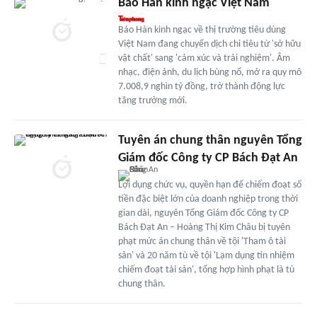
Báo Hàn kinh ngạc Việt Nam
Báo Hàn kinh ngạc về thị trường tiêu dùng
Việt Nam đang chuyển dịch chi tiêu từ 'sở hữu
vật chất' sang 'cảm xúc và trải nghiệm'. Âm
nhạc, điện ảnh, du lịch bùng nổ, mở ra quy mô
7.008,9 nghìn tỷ đồng, trở thành động lực
tăng trưởng mới.
Tuyên án chung thân nguyên Tổng
Giám đốc Công ty CP Bách Đạt An
Lợi dụng chức vụ, quyền hạn để chiếm đoạt số
tiền đặc biệt lớn của doanh nghiệp trong thời
gian dài, nguyên Tổng Giám đốc Công ty CP
Bách Đạt An – Hoàng Thị Kim Châu bị tuyên
phạt mức án chung thân về tội 'Tham ô tài
sản' và 20 năm tù về tội 'Lạm dụng tín nhiệm
chiếm đoạt tài sản', tổng hợp hình phạt là tù
chung thân.