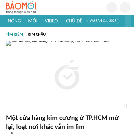
NÓNG
MỚI
VIDEO
CHỦ ĐỀ
#ASEAN Cup 2026
#Trí tuệ nhân tạo
#Mỹ - Iran
#Khám phá Việt Nam
TÌM KIẾM
KIM CHÂU
#Khám phá thế giới
Một cửa hàng kim cương ở TP.HCM mở
lại, loạt nơi khác vẫn im lìm