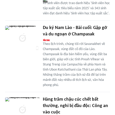
49 sinh viên được trao danh hiệu 'Sinh viên học
tập xuất sắc tiêu biểu năm 2025' và 343 sinh
viên đạt danh hiệu 'Sinh viên học tập xuất sắc'.
Du ký Nam Lào - Bài cuối: Gặp gỡ
và du ngoạn ở Champasak
Theo lịch trình, chúng tôi rời Savanakhet về
Champasak, vùng đất cố đô của Lào.
Champasak là địa bàn hiểm yếu, vùng đất ba
biên giới, giáp với các tỉnh Preah Vihear và
Stung Treng của Campuchia về phía Nam và
tỉnh Ubon Ratchathani của Thái Lan phía Tây.
Những thăng trầm của lịch sử đã để lại trên
mảnh đất này nhiều di tích lịch sử, văn hóa
phong phú.
Hàng trăm chậu cúc chết bất
thường, nghi bị đầu độc: Công an
vào cuộc