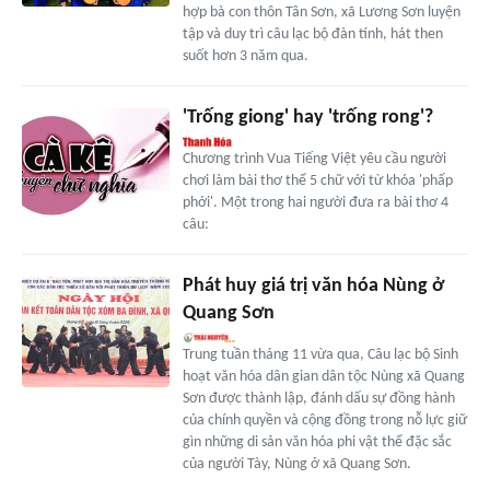
hợp bà con thôn Tân Sơn, xã Lương Sơn luyện
tập và duy trì câu lạc bộ đàn tính, hát then
suốt hơn 3 năm qua.
'Trống giong' hay 'trống rong'?
Chương trình Vua Tiếng Việt yêu cầu người
chơi làm bài thơ thể 5 chữ với từ khóa 'phấp
phới'. Một trong hai người đưa ra bài thơ 4
câu:
Phát huy giá trị văn hóa Nùng ở
Quang Sơn
Trung tuần tháng 11 vừa qua, Câu lạc bộ Sinh
hoạt văn hóa dân gian dân tộc Nùng xã Quang
Sơn được thành lập, đánh dấu sự đồng hành
của chính quyền và cộng đồng trong nỗ lực giữ
gìn những di sản văn hóa phi vật thể đặc sắc
của người Tày, Nùng ở xã Quang Sơn.