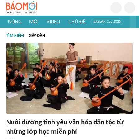
NÓNG
MỚI
VIDEO
CHỦ ĐỀ
#ASEAN Cup 2026
#Trí tuệ nhân tạo
#Mỹ - Iran
#Khám phá Việt Nam
TÌM KIẾM
GẢY ĐÀN
#Khám phá thế giới
Nuôi dưỡng tình yêu văn hóa dân tộc từ
những lớp học miễn phí