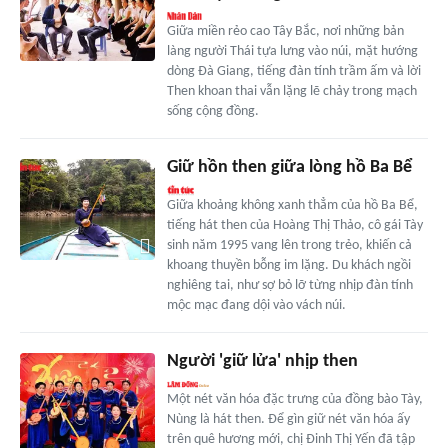
Giữa miền rẻo cao Tây Bắc, nơi những bản
làng người Thái tựa lưng vào núi, mặt hướng
dòng Đà Giang, tiếng đàn tính trầm ấm và lời
Then khoan thai vẫn lặng lẽ chảy trong mạch
sống cộng đồng.
Giữ hồn then giữa lòng hồ Ba Bể
Giữa khoảng không xanh thẳm của hồ Ba Bể,
tiếng hát then của Hoàng Thị Thảo, cô gái Tày
sinh năm 1995 vang lên trong trẻo, khiến cả
khoang thuyền bỗng im lặng. Du khách ngồi
nghiêng tai, như sợ bỏ lỡ từng nhịp đàn tính
mộc mạc đang dội vào vách núi.
Người 'giữ lửa' nhịp then
Một nét văn hóa đặc trưng của đồng bào Tày,
Nùng là hát then. Để gìn giữ nét văn hóa ấy
trên quê hương mới, chị Đinh Thị Yến đã tập