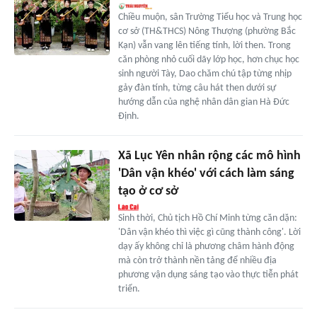
Chiều muộn, sân Trường Tiểu học và Trung học
cơ sở (TH&THCS) Nông Thượng (phường Bắc
Kạn) vẫn vang lên tiếng tính, lời then. Trong
căn phòng nhỏ cuối dãy lớp học, hơn chục học
sinh người Tày, Dao chăm chú tập từng nhịp
gảy đàn tính, từng câu hát then dưới sự
hướng dẫn của nghệ nhân dân gian Hà Đức
Định.
Xã Lục Yên nhân rộng các mô hình
'Dân vận khéo' với cách làm sáng
tạo ở cơ sở
Sinh thời, Chủ tịch Hồ Chí Minh từng căn dặn:
'Dân vận khéo thì việc gì cũng thành công'. Lời
dạy ấy không chỉ là phương châm hành động
mà còn trở thành nền tảng để nhiều địa
phương vận dụng sáng tạo vào thực tiễn phát
triển.