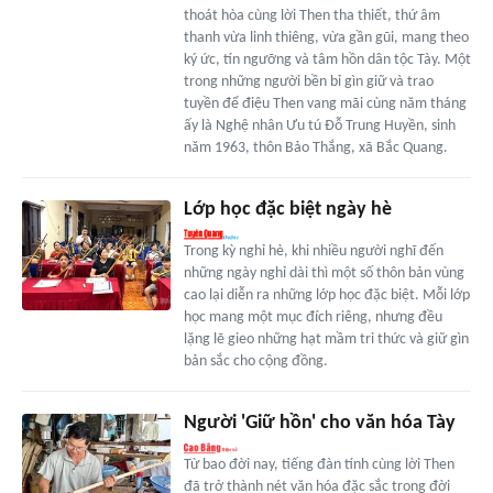
thoát hòa cùng lời Then tha thiết, thứ âm
thanh vừa linh thiêng, vừa gần gũi, mang theo
ký ức, tín ngưỡng và tâm hồn dân tộc Tày. Một
trong những người bền bỉ gìn giữ và trao
tuyền để điệu Then vang mãi cùng năm tháng
ấy là Nghệ nhân Ưu tú Đỗ Trung Huyền, sinh
năm 1963, thôn Bảo Thắng, xã Bắc Quang.
Lớp học đặc biệt ngày hè
Trong kỳ nghỉ hè, khi nhiều người nghĩ đến
những ngày nghỉ dài thì một số thôn bản vùng
cao lại diễn ra những lớp học đặc biệt. Mỗi lớp
học mang một mục đích riêng, nhưng đều
lặng lẽ gieo những hạt mầm tri thức và giữ gìn
bản sắc cho cộng đồng.
Người 'Giữ hồn' cho văn hóa Tày
Từ bao đời nay, tiếng đàn tính cùng lời Then
đã trở thành nét văn hóa đặc sắc trong đời