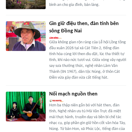
bình an cho gia đình, bản làng.
Gìn giữ điệu then, đàn tính bên
sông Đồng Nai
Giữa không gian rộn ràng của Lễ hội Lồng tồng
đầu xuân 2026 tại xã Cát Tiên 2, tiếng đàn
tính hòa cùng lời then dìu dặt, lúc tha thiết tự
tình, khi náo nức tươi vui. Giữa vòng vây người
say sưa thưởng thức, nghệ nhân Lâm Văn
Thành (SN 1967), dân tộc Nùng, ở thôn Cát
Điền vừa gảy đàn vừa cất tiếng hát.
Nối mạch nguồn then
Hơn ba thập niên gắn bó với hát then, đàn
tính, Nghệ nhân ưu tú Mã Văn Trực đã miệt
mài thực hành, truyền dạy và bền bỉ chế tác
nhạc cụ, góp phần gìn giữ hồn cốt văn hóa Tày,
Nùng. Từ bản Hon, xã Phúc Lộc, tiếng đàn của