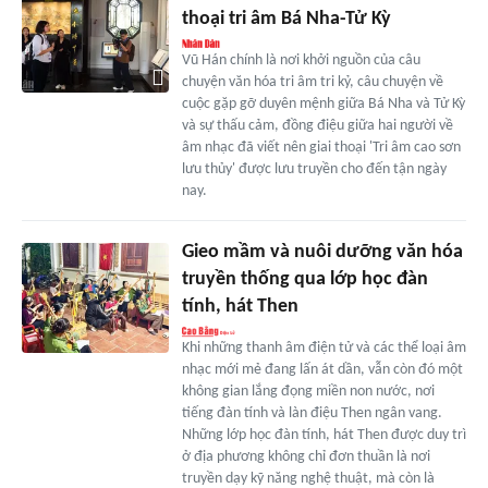
thoại tri âm Bá Nha-Tử Kỳ
Vũ Hán chính là nơi khởi nguồn của câu
chuyện văn hóa tri âm tri kỷ, câu chuyện về
cuộc gặp gỡ duyên mệnh giữa Bá Nha và Tử Kỳ
và sự thấu cảm, đồng điệu giữa hai người về
âm nhạc đã viết nên giai thoại 'Tri âm cao sơn
lưu thủy' được lưu truyền cho đến tận ngày
nay.
Gieo mầm và nuôi dưỡng văn hóa
truyền thống qua lớp học đàn
tính, hát Then
Khi những thanh âm điện tử và các thể loại âm
nhạc mới mẻ đang lấn át dần, vẫn còn đó một
không gian lắng đọng miền non nước, nơi
tiếng đàn tính và làn điệu Then ngân vang.
Những lớp học đàn tính, hát Then được duy trì
ở địa phương không chỉ đơn thuần là nơi
truyền dạy kỹ năng nghệ thuật, mà còn là