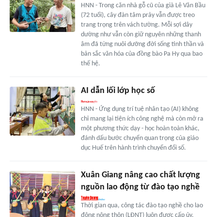
HNN - Trong căn nhà gỗ cũ của già Lê Văn Bầu
(72 tuổi), cây đàn tâm prảy vẫn được treo
trang trọng trên vách tường. Mỗi sợi dây
dường như vẫn còn giữ nguyên những thanh
âm đã từng nuôi dưỡng đời sống tinh thần và
bản sắc văn hóa của đồng bào Pa Hy qua bao
thế hệ.
AI dẫn lối lớp học số
HNN - Ứng dụng trí tuệ nhân tạo (AI) không
chỉ mang lại tiện ích công nghệ mà còn mở ra
một phương thức dạy - học hoàn toàn khác,
đánh dấu bước chuyển quan trọng của giáo
dục Huế trên hành trình chuyển đổi số.
Xuân Giang nâng cao chất lượng
nguồn lao động từ đào tạo nghề
Thời gian qua, công tác đào tạo nghề cho lao
động nông thôn (LĐNT) luôn được cấp ủy,