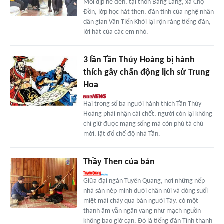
Mỗi dịp hè đến, tại thôn Bằng Lãng, xã Chợ
Đồn, lớp học hát then, đàn tính của nghệ nhân
dân gian Văn Tiến Khởi lại rộn ràng tiếng đàn,
lời hát của các em nhỏ.
3 lần Tần Thủy Hoàng bị hành
thích gây chấn động lịch sử Trung
Hoa
Hai trong số ba người hành thích Tần Thủy
Hoàng phải nhận cái chết, người còn lại không
chỉ giữ được mạng sống mà còn phù tá chủ
mới, lật đổ chế độ nhà Tần.
Thầy Then của bản
Giữa đại ngàn Tuyên Quang, nơi những nếp
nhà sàn nép mình dưới chân núi và dòng suối
miệt mài chảy qua bản người Tày, có một
thanh âm vẫn ngân vang như mạch nguồn
không bao giờ cạn. Đó là tiếng đàn Tính thanh