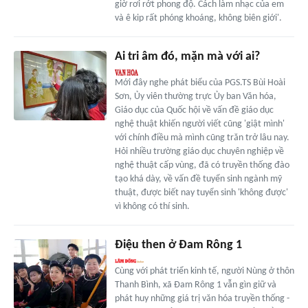
giờ rơi rớt phong độ. Cách làm nhạc của em
và ê kip rất phóng khoáng, không biên giới'.
Ai tri âm đó, mặn mà với ai?
Mới đây nghe phát biểu của PGS.TS Bùi Hoài
Sơn, Ủy viên thường trực Ủy ban Văn hóa,
Giáo dục của Quốc hội về vấn đề giáo dục
nghệ thuật khiến người viết cũng 'giật mình'
với chính điều mà mình cũng trăn trở lâu nay.
Hỏi nhiều trường giáo dục chuyên nghiệp về
nghệ thuật cấp vùng, đã có truyền thống đào
tạo khá dày, về vấn đề tuyển sinh ngành mỹ
thuật, được biết nay tuyển sinh 'không được'
vì không có thí sinh.
Điệu then ở Đam Rông 1
Cùng với phát triển kinh tế, người Nùng ở thôn
Thanh Bình, xã Đam Rông 1 vẫn gìn giữ và
phát huy những giá trị văn hóa truyền thống -