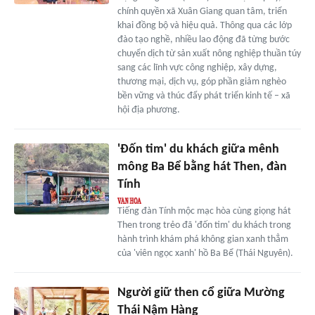
chính quyền xã Xuân Giang quan tâm, triển
khai đồng bộ và hiệu quả. Thông qua các lớp
đào tạo nghề, nhiều lao động đã từng bước
chuyển dịch từ sản xuất nông nghiệp thuần túy
sang các lĩnh vực công nghiệp, xây dựng,
thương mại, dịch vụ, góp phần giảm nghèo
bền vững và thúc đẩy phát triển kinh tế – xã
hội địa phương.
'Đốn tim' du khách giữa mênh
mông Ba Bể bằng hát Then, đàn
Tính
Tiếng đàn Tính mộc mạc hòa cùng giọng hát
Then trong trẻo đã 'đốn tim' du khách trong
hành trình khám phá không gian xanh thẳm
của 'viên ngọc xanh' hồ Ba Bể (Thái Nguyên).
Người giữ then cổ giữa Mường
Thái Nậm Hàng