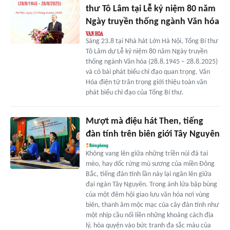
thư Tô Lâm tại Lễ kỷ niệm 80 năm
Ngày truyền thống ngành Văn hóa
Sáng 23.8 tại Nhà hát Lớn Hà Nội, Tổng Bí thư
Tô Lâm dự Lễ kỷ niệm 80 năm Ngày truyền
thống ngành Văn hóa (28.8.1945 – 28.8.2025)
và có bài phát biểu chỉ đạo quan trọng. Văn
Hóa điện tử trân trọng giới thiệu toàn văn
phát biểu chỉ đạo của Tổng Bí thư.
Mượt mà điệu hát Then, tiếng
đàn tính trên biên giới Tây Nguyên
Không vang lên giữa những triền núi đá tai
mèo, hay dốc rừng mù sương của miền Đông
Bắc, tiếng đàn tính lần này lại ngân lên giữa
đại ngàn Tây Nguyên. Trong ánh lửa bập bùng
của một đêm hội giao lưu văn hóa nơi vùng
biên, thanh âm mộc mạc của cây đàn tính như
một nhịp cầu nối liền những khoảng cách địa
lý, hòa quyện vào bức tranh đa sắc màu của