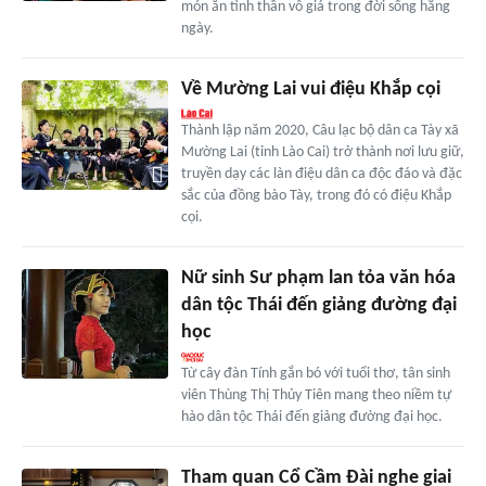
món ăn tinh thần vô giá trong đời sống hằng
ngày.
Về Mường Lai vui điệu Khắp cọi
Thành lập năm 2020, Câu lạc bộ dân ca Tày xã
Mường Lai (tỉnh Lào Cai) trở thành nơi lưu giữ,
truyền dạy các làn điệu dân ca độc đáo và đặc
sắc của đồng bào Tày, trong đó có điệu Khắp
cọi.
Nữ sinh Sư phạm lan tỏa văn hóa
dân tộc Thái đến giảng đường đại
học
Từ cây đàn Tính gắn bó với tuổi thơ, tân sinh
viên Thùng Thị Thủy Tiên mang theo niềm tự
hào dân tộc Thái đến giảng đường đại học.
Tham quan Cổ Cầm Đài nghe giai