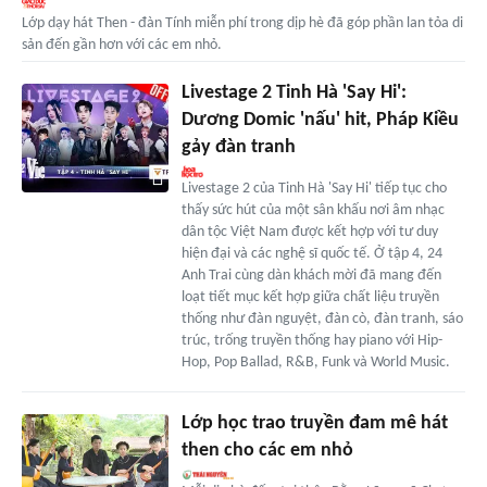
Lớp dạy hát Then - đàn Tính miễn phí trong dịp hè đã góp phần lan tỏa di
sản đến gần hơn với các em nhỏ.
Livestage 2 Tinh Hà 'Say Hi':
Dương Domic 'nấu' hit, Pháp Kiều
gảy đàn tranh
Livestage 2 của Tinh Hà 'Say Hi' tiếp tục cho
thấy sức hút của một sân khấu nơi âm nhạc
dân tộc Việt Nam được kết hợp với tư duy
hiện đại và các nghệ sĩ quốc tế. Ở tập 4, 24
Anh Trai cùng dàn khách mời đã mang đến
loạt tiết mục kết hợp giữa chất liệu truyền
thống như đàn nguyệt, đàn cò, đàn tranh, sáo
trúc, trống truyền thống hay piano với Hip-
Hop, Pop Ballad, R&B, Funk và World Music.
Lớp học trao truyền đam mê hát
then cho các em nhỏ