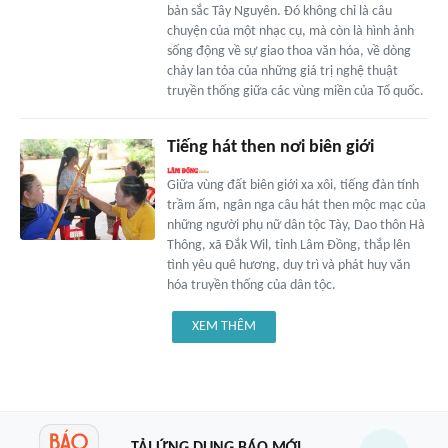
bản sắc Tây Nguyên. Đó không chỉ là câu
chuyện của một nhạc cụ, mà còn là hình ảnh
sống động về sự giao thoa văn hóa, về dòng
chảy lan tỏa của những giá trị nghệ thuật
truyền thống giữa các vùng miền của Tổ quốc.
Tiếng hát then nơi biên giới
Giữa vùng đất biên giới xa xôi, tiếng đàn tính
trầm ấm, ngân nga câu hát then mộc mạc của
những người phụ nữ dân tộc Tày, Dao thôn Hà
Thông, xã Đắk Wil, tỉnh Lâm Đồng, thắp lên
tình yêu quê hương, duy trì và phát huy văn
hóa truyền thống của dân tộc.
XEM THÊM
TẢI ỨNG DỤNG BÁO MỚI