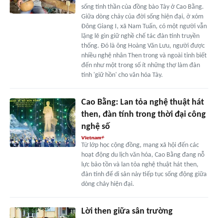
sống tinh thần của đồng bào Tày ở Cao Bằng.
Giữa dòng chảy của đời sống hiện đại, ở xóm
Đông Giang I, xã Nam Tuấn, có một người vẫn
lặng lẽ gìn giữ nghề chế tác đàn tính truyền
thống. Đó là ông Hoàng Văn Lưu, người được
nhiều nghệ nhân Then trong và ngoài tỉnh biết
đến như một trong số ít những thợ làm đàn
tính 'giữ hồn' cho văn hóa Tày.
Cao Bằng: Lan tỏa nghệ thuật hát
then, đàn tính trong thời đại công
nghệ số
Từ lớp học cộng đồng, mạng xã hội đến các
hoạt động du lịch văn hóa, Cao Bằng đang nỗ
lực bảo tồn và lan tỏa nghệ thuật hát then,
đàn tính để di sản này tiếp tục sống động giữa
dòng chảy hiện đại.
Lời then giữa sân trường