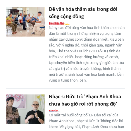
Để văn hóa thấm sâu trong đời
sống cộng đồng
Nâng cao đời sống văn hóa tinh thần cho nhân
dân là một trong những nhiệm vụ trọng tâm
nhằm xây dựng cộng đồng đoàn kết, giàu bản
sắc. Với ý nghĩa đó, thời gian qua, ngành Văn
hóa, Thể thao và Du lịch (VHTT&DL) tỉnh đã
triển khai nhiều hoạt động hướng về cơ sở,
tạo chuyển biến tích cực trong gìn giữ, lan tỏa
các giá trị văn hóa truyền thống, hình thành
môi trường sinh hoạt văn hóa lành mạnh, bền
vững ở từng thôn, bản.
Nhạc sĩ Đức Trí: 'Phạm Anh Khoa
chưa bao giờ rơi rớt phong độ'
Có mặt tại buổi công bố 'EP Dân tôi ca' của
Phạm Anh Khoa, nhạc sĩ Đức Trí không tiếc lời
khen: 'Về giọng hát, Phạm Anh Khoa chưa bao