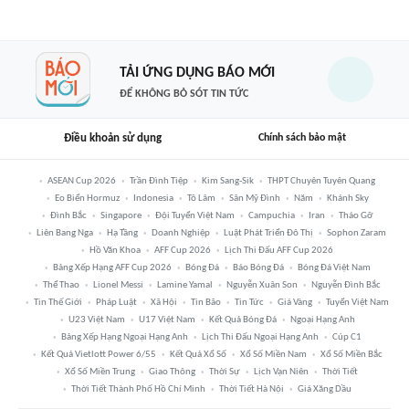
TẢI ỨNG DỤNG BÁO MỚI
ĐỂ KHÔNG BỎ SÓT TIN TỨC
Điều khoản sử dụng
Chính sách bảo mật
ASEAN Cup 2026
Trần Đình Tiệp
Kim Sang-Sik
THPT Chuyên Tuyên Quang
Eo Biển Hormuz
Indonesia
Tô Lâm
Sân Mỹ Đình
Năm
Khánh Sky
Đình Bắc
Singapore
Đội Tuyển Việt Nam
Campuchia
Iran
Tháo Gỡ
Liên Bang Nga
Hạ Tầng
Doanh Nghiệp
Luật Phát Triển Đô Thị
Sophon Zaram
Hồ Văn Khoa
AFF Cup 2026
Lịch Thi Đấu AFF Cup 2026
Bảng Xếp Hạng AFF Cup 2026
Bóng Đá
Báo Bóng Đá
Bóng Đá Việt Nam
Thể Thao
Lionel Messi
Lamine Yamal
Nguyễn Xuân Son
Nguyễn Đình Bắc
Tin Thế Giới
Pháp Luật
Xã Hội
Tin Bão
Tin Tức
Giá Vàng
Tuyển Việt Nam
U23 Việt Nam
U17 Việt Nam
Kết Quả Bóng Đá
Ngoại Hạng Anh
Bảng Xếp Hạng Ngoại Hạng Anh
Lịch Thi Đấu Ngoại Hạng Anh
Cúp C1
Kết Quả Vietlott Power 6/55
Kết Quả Xổ Số
Xổ Số Miền Nam
Xổ Số Miền Bắc
Xổ Số Miền Trung
Giao Thông
Thời Sự
Lịch Vạn Niên
Thời Tiết
Thời Tiết Thành Phố Hồ Chí Minh
Thời Tiết Hà Nội
Giá Xăng Dầu