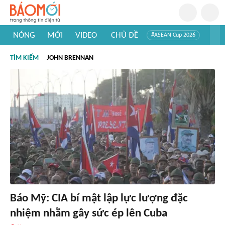
NÓNG
MỚI
VIDEO
CHỦ ĐỀ
#ASEAN Cup 2026
#Trí tuệ nhân tạo
#Mỹ - Iran
#Khám phá Việt Nam
TÌM KIẾM
JOHN BRENNAN
#Khám phá thế giới
Báo Mỹ: CIA bí mật lập lực lượng đặc
nhiệm nhằm gây sức ép lên Cuba