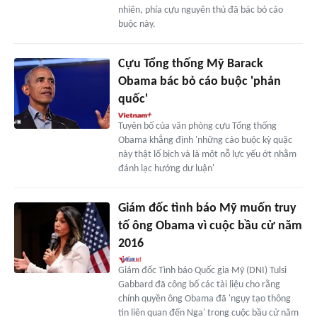
nhiên, phía cựu nguyên thủ đã bác bỏ cáo
buộc này.
Cựu Tổng thống Mỹ Barack
Obama bác bỏ cáo buộc 'phản
quốc'
Tuyên bố của văn phòng cựu Tổng thống
Obama khẳng định 'những cáo buộc kỳ quặc
này thật lố bịch và là một nỗ lực yếu ớt nhằm
đánh lạc hướng dư luận'
Giám đốc tình báo Mỹ muốn truy
tố ông Obama vì cuộc bầu cử năm
2016
Giám đốc Tình báo Quốc gia Mỹ (DNI) Tulsi
Gabbard đã công bố các tài liệu cho rằng
chính quyền ông Obama đã 'ngụy tạo thông
tin liên quan đến Nga' trong cuộc bầu cử năm