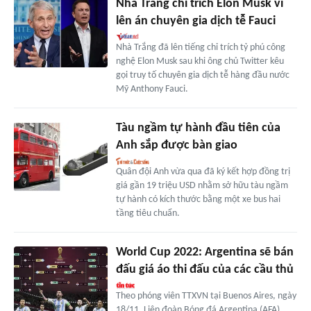
Nhà Trắng chỉ trích Elon Musk vì
lên án chuyên gia dịch tễ Fauci
Nhà Trắng đã lên tiếng chỉ trích tỷ phú công
nghệ Elon Musk sau khi ông chủ Twitter kêu
gọi truy tố chuyên gia dịch tễ hàng đầu nước
Mỹ Anthony Fauci.
Tàu ngầm tự hành đầu tiên của
Anh sắp được bàn giao
Quân đội Anh vừa qua đã ký kết hợp đồng trị
giá gần 19 triệu USD nhằm sở hữu tàu ngầm
tự hành có kích thước bằng một xe bus hai
tầng tiêu chuẩn.
World Cup 2022: Argentina sẽ bán
đấu giá áo thi đấu của các cầu thủ
Theo phóng viên TTXVN tại Buenos Aires, ngày
18/11, Liên đoàn Bóng đá Argentina (AFA)