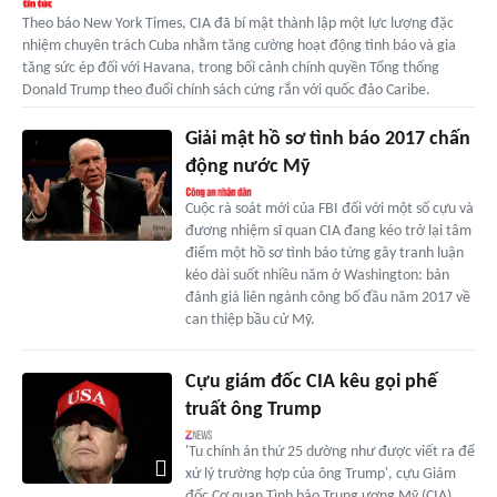
Theo báo New York Times, CIA đã bí mật thành lập một lực lượng đặc
nhiệm chuyên trách Cuba nhằm tăng cường hoạt động tình báo và gia
tăng sức ép đối với Havana, trong bối cảnh chính quyền Tổng thống
Donald Trump theo đuổi chính sách cứng rắn với quốc đảo Caribe.
Giải mật hồ sơ tình báo 2017 chấn
động nước Mỹ
Cuộc rà soát mới của FBI đối với một số cựu và
đương nhiệm sĩ quan CIA đang kéo trở lại tâm
điểm một hồ sơ tình báo từng gây tranh luận
kéo dài suốt nhiều năm ở Washington: bản
đánh giá liên ngành công bố đầu năm 2017 về
can thiệp bầu cử Mỹ.
Cựu giám đốc CIA kêu gọi phế
truất ông Trump
'Tu chính án thứ 25 dường như được viết ra để
xử lý trường hợp của ông Trump', cựu Giám
đốc Cơ quan Tình báo Trung ương Mỹ (CIA)