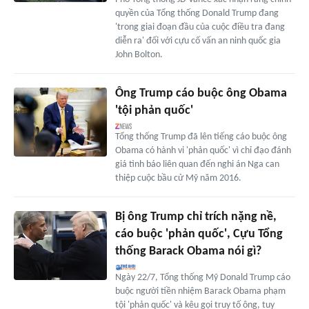
quyền của Tổng thống Donald Trump đang
'trong giai đoạn đầu của cuộc điều tra đang
diễn ra' đối với cựu cố vấn an ninh quốc gia
John Bolton.
Ông Trump cáo buộc ông Obama
'tội phản quốc'
Tổng thống Trump đã lên tiếng cáo buộc ông
Obama có hành vi 'phản quốc' vì chỉ đạo đánh
giá tình báo liên quan đến nghi án Nga can
thiệp cuộc bầu cử Mỹ năm 2016.
Bị ông Trump chỉ trích nặng nề,
cáo buộc 'phản quốc', Cựu Tổng
thống Barack Obama nói gì?
Ngày 22/7, Tổng thống Mỹ Donald Trump cáo
buộc người tiền nhiệm Barack Obama phạm
tội 'phản quốc' và kêu gọi truy tố ông, tuy