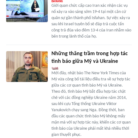
Giới quan chức cấp cao Iran xác nhận các vụ
nổ xảy ra vào sáng sớm 19-4 tại một căn cứ
quân sự gần thành phố Isfahan. Sự việc xảy ra
sau khi Israel tuyên bố sẽ đáp trả cuộc tấn
công trả đũa vào đêm 13-4 của Iran nhằm vào
bên trong lãnh thổ của họ.
Những thăng trầm trong hợp tác
tình báo giữa Mỹ và Ukraine
Mới đây, nhật báo The New York Times của
Mỹ vừa công bố tài liệu điều tra về sự hợp tác
giữa các cơ quan tình báo Mỹ và Ukraine.
Theo đó, tình báo Mỹ bắt đầu hợp tác chặt
chẽ với các đồng nghiệp Ukraine năm 2014,
sau khi cựu Tổng thống Ukraine Viktor
Yanukovich chạy sang Nga. Đồng thời, ban
đầu các quan chức tình báo Mỹ không mấy
mặn mà với sự hợp tác này, khiến các cơ quan
tình báo của Ukraine phải mất khá nhiều thời
gian thuyết phục.