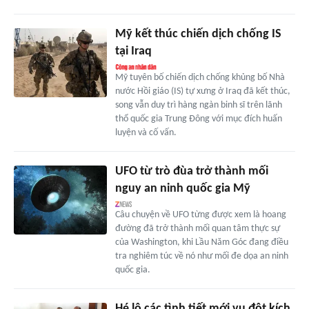
Mỹ kết thúc chiến dịch chống IS
tại Iraq
Mỹ tuyên bố chiến dịch chống khủng bố Nhà
nước Hồi giáo (IS) tự xưng ở Iraq đã kết thúc,
song vẫn duy trì hàng ngàn binh sĩ trên lãnh
thổ quốc gia Trung Đông với mục đích huấn
luyện và cố vấn.
UFO từ trò đùa trở thành mối
nguy an ninh quốc gia Mỹ
Câu chuyện về UFO từng được xem là hoang
đường đã trở thành mối quan tâm thực sự
của Washington, khi Lầu Năm Góc đang điều
tra nghiêm túc về nó như mối đe dọa an ninh
quốc gia.
Hé lộ các tình tiết mới vụ đột kích