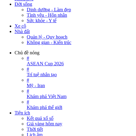
Đời sống
Dinh dưỡng - Làm đẹp
Tình yêu - Hôn nhân
Sức khỏe - Y tế
Xe cộ
Nhà đất
Quản lý - Quy hoạch
Không gian - Kiến trúc
Chủ đề nóng
#
ASEAN Cup 2026
#
Trí tuệ nhân tạo
#
Mỹ - Iran
#
Khám phá Việt Nam
#
Khám phá thế giới
Tiện ích
Kết quả xổ số
Giá vàng hôm nay
Thời tiết
Lịch âm