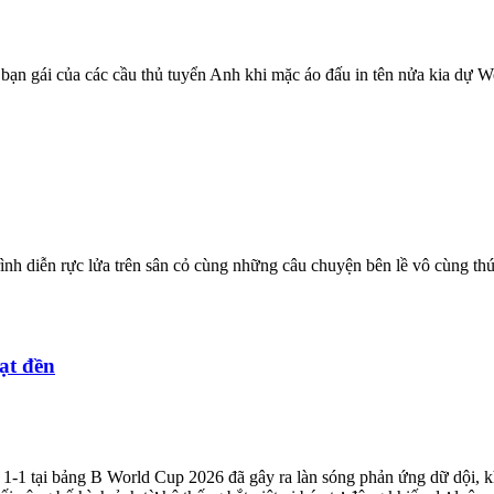
 bạn gái của các cầu thủ tuyển Anh khi mặc áo đấu in tên nửa kia dự 
nh diễn rực lửa trên sân cỏ cùng những câu chuyện bên lề vô cùng th
ạt đền
1-1 tại bảng B World Cup 2026 đã gây ra làn sóng phản ứng dữ dội, kh