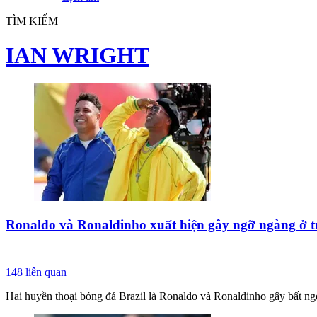
TÌM KIẾM
IAN WRIGHT
Ronaldo và Ronaldinho xuất hiện gây ngỡ ngàng ở t
148
liên quan
Hai huyền thoại bóng đá Brazil là Ronaldo và Ronaldinho gây bất ng