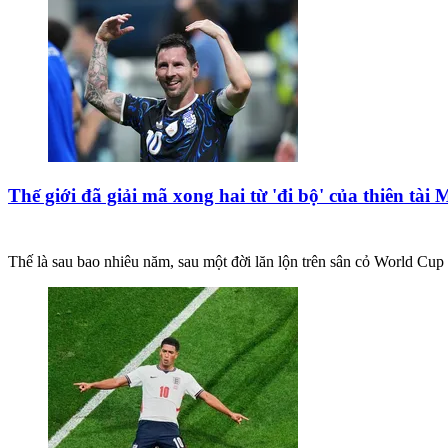
Thế giới đã giải mã xong hai từ 'đi bộ' của thiên tài M
Thế là sau bao nhiêu năm, sau một đời lăn lộn trên sân cỏ World Cup c