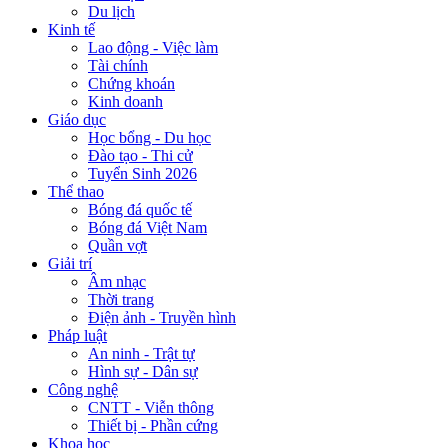
Du lịch
Kinh tế
Lao động - Việc làm
Tài chính
Chứng khoán
Kinh doanh
Giáo dục
Học bổng - Du học
Đào tạo - Thi cử
Tuyển Sinh 2026
Thể thao
Bóng đá quốc tế
Bóng đá Việt Nam
Quần vợt
Giải trí
Âm nhạc
Thời trang
Điện ảnh - Truyền hình
Pháp luật
An ninh - Trật tự
Hình sự - Dân sự
Công nghệ
CNTT - Viễn thông
Thiết bị - Phần cứng
Khoa học