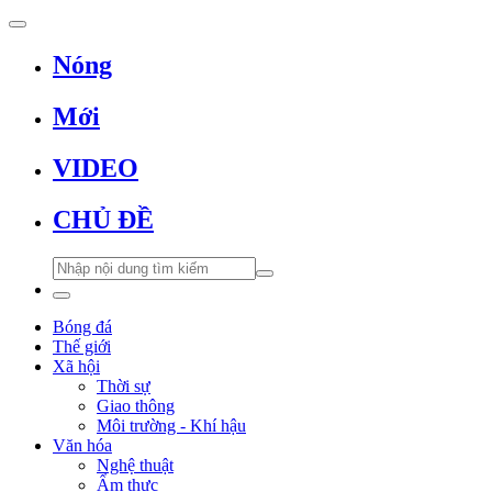
Nóng
Mới
VIDEO
CHỦ ĐỀ
Bóng đá
Thế giới
Xã hội
Thời sự
Giao thông
Môi trường - Khí hậu
Văn hóa
Nghệ thuật
Ẩm thực