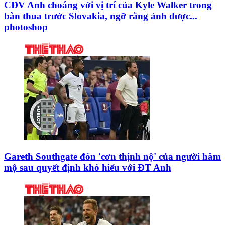
CĐV Anh choáng với vị trí của Kyle Walker trong
bàn thua trước Slovakia, ngỡ rằng ảnh được...
photoshop
Gareth Southgate đón 'cơn thịnh nộ' của người hâm
mộ sau quyết định khó hiểu với ĐT Anh