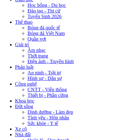
Học bổng - Du học
Đào tạo - Thi cử
Tuyển Sinh 2026
Thể thao
Bóng đá quốc tế
Bóng đá Việt Nam
Quần vợt
Giải trí
Âm nhạc
Thời trang
Điện ảnh - Truyền hình
Pháp luật
An ninh - Trật tự
Hình sự - Dân sự
Công nghệ
CNTT - Viễn thông
Thiết bị - Phần cứng
Khoa học
Đời sống
Dinh dưỡng - Làm đẹp
Tình yêu - Hôn nhân
Sức khỏe - Y tế
Xe cộ
Nhà đất