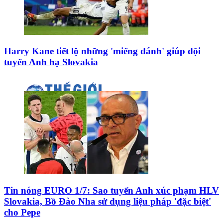
Harry Kane tiết lộ những 'miếng đánh' giúp đội
tuyển Anh hạ Slovakia
Tin nóng EURO 1/7: Sao tuyển Anh xúc phạm HLV
Slovakia, Bồ Đào Nha sử dụng liệu pháp 'đặc biệt'
cho Pepe