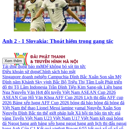
Anh 2 - 1 Slovakia: Thoát hiểm trong gang tấc
Xem thêm
Tải ứng dụng báo mới
Để không bỏ sót tin tức
Điều khoản sử dụng
Chính sách bảo mật
Singapore
doanh nghiệp
Campuchia
Đình Bắc
Xuân Son
sân Mỹ
Đình
năm
Khánh Sky
vịnh Bắc Bộ
Triệu Thị Tâm
Luật Phát triển
đô thị
Tô Lâm
Indonesia
Trần Đình Tiệp
Kim Sang-sik
Liên bang
Nga
Nguyễn Văn Hợi
đội tuyển Việt Nam
ASEAN Cup 2026
ASEAN Cup
Hồ Văn Khoa
AFF Cup 2026
Lịch thi đấu AFF cup
2026
Bảng xếp hạng AFF Cup 2026
bóng đá
báo bóng đá
bóng đá
Việt Nam
thể thao
Lionel Messi
lamine yamal
Nguyễn Xuân Son
Nguyễn Đình Bắc
tin thế giới
pháp luật
Xã hội
tin bão
tin tức
giá
vàng
Tuyển Việt Nam
U23 Việt Nam
U17 Việt Nam
kết quả bóng
đá
Ngoại hạng anh
bảng xếp hạng ngoại hạng anh
lịch thi đấu ngoại
hạng Anh
Cúp C1
Kết quả vietlott Power 6/55
kết quả xổ số
xổ số