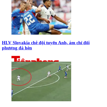
HLV Slovakia chê đội tuyển Anh, ám chỉ đối
phương đá hèn