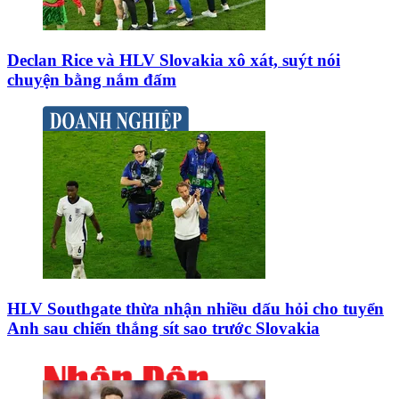
Declan Rice và HLV Slovakia xô xát, suýt nói
chuyện bằng nắm đấm
HLV Southgate thừa nhận nhiều dấu hỏi cho tuyển
Anh sau chiến thắng sít sao trước Slovakia