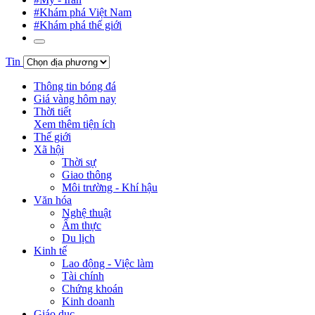
#Khám phá Việt Nam
#Khám phá thế giới
Tin
Thông tin bóng đá
Giá vàng hôm nay
Thời tiết
Xem thêm tiện ích
Thế giới
Xã hội
Thời sự
Giao thông
Môi trường - Khí hậu
Văn hóa
Nghệ thuật
Ẩm thực
Du lịch
Kinh tế
Lao động - Việc làm
Tài chính
Chứng khoán
Kinh doanh
Giáo dục