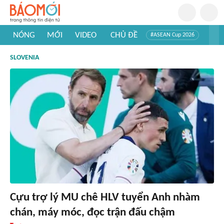
NÓNG
MỚI
VIDEO
CHỦ ĐỀ
#ASEAN Cup 2026
#Trí tuệ nhân tạo
#Mỹ - Iran
#Khám phá Việt Nam
SLOVENIA
#Khám phá thế giới
Cựu trợ lý MU chê HLV tuyển Anh nhàm
chán, máy móc, đọc trận đấu chậm