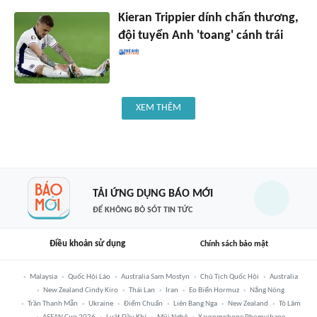
Kieran Trippier dính chấn thương,
đội tuyển Anh 'toang' cánh trái
XEM THÊM
TẢI ỨNG DỤNG BÁO MỚI
ĐỂ KHÔNG BỎ SÓT TIN TỨC
Điều khoản sử dụng
Chính sách bảo mật
Malaysia
Quốc Hội Lào
Australia Sam Mostyn
Chủ Tịch Quốc Hội
Australia
New Zealand Cindy Kiro
Thái Lan
Iran
Eo Biển Hormuz
Nắng Nóng
Trần Thanh Mẫn
Ukraine
Điểm Chuẩn
Liên Bang Nga
New Zealand
Tô Lâm