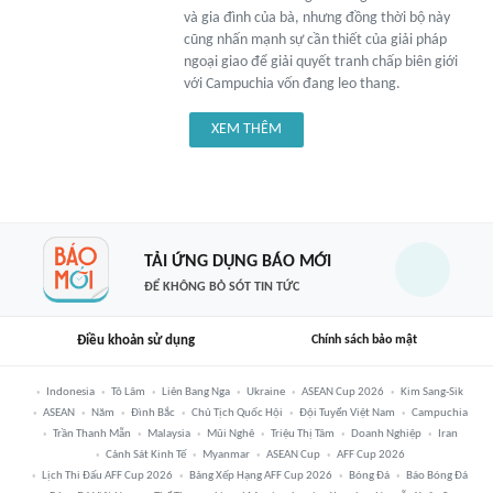
và gia đình của bà, nhưng đồng thời bộ này
cũng nhấn mạnh sự cần thiết của giải pháp
ngoại giao để giải quyết tranh chấp biên giới
với Campuchia vốn đang leo thang.
XEM THÊM
TẢI ỨNG DỤNG BÁO MỚI
ĐỂ KHÔNG BỎ SÓT TIN TỨC
Điều khoản sử dụng
Chính sách bảo mật
Indonesia
Tô Lâm
Liên Bang Nga
Ukraine
ASEAN Cup 2026
Kim Sang-Sik
ASEAN
Năm
Đình Bắc
Chủ Tịch Quốc Hội
Đội Tuyển Việt Nam
Campuchia
Trần Thanh Mẫn
Malaysia
Mũi Nghê
Triệu Thị Tâm
Doanh Nghiệp
Iran
Cảnh Sát Kinh Tế
Myanmar
ASEAN Cup
AFF Cup 2026
Lịch Thi Đấu AFF Cup 2026
Bảng Xếp Hạng AFF Cup 2026
Bóng Đá
Báo Bóng Đá