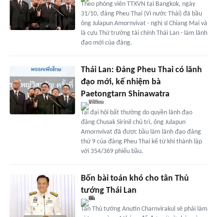
Theo phóng viên TTXVN tại Bangkok, ngày
31/10, đảng Pheu Thai (Vì nước Thái) đã bầu
ông Julapun Amornvivat - nghị sĩ Chiang Mai và
là cựu Thứ trưởng tài chính Thái Lan - làm lãnh
đạo mới của đảng.
Thái Lan: Đảng Pheu Thai có lãnh
đạo mới, kế nhiệm bà
Paetongtarn Shinawatra
Tại đại hội bất thường do quyền lãnh đạo
đảng Chusak Sirinil chủ trì, ông Julapun
Amornvivat đã được bầu làm lãnh đạo đảng
thứ 9 của đảng Pheu Thai kể từ khi thành lập
với 354/369 phiếu bầu.
Bốn bài toán khó cho tân Thủ
tướng Thái Lan
Tân Thủ tướng Anutin Charnvirakul sẽ phải làm