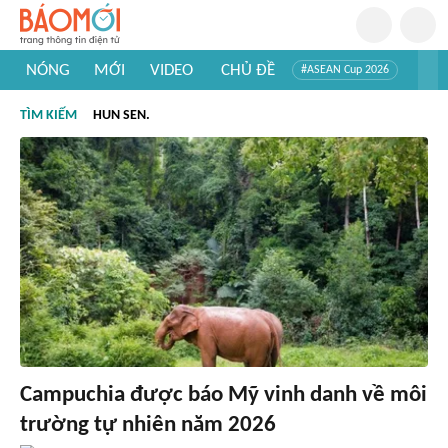
NÓNG
MỚI
VIDEO
CHỦ ĐỀ
#ASEAN Cup 2026
#Trí tuệ nhân tạo
#Mỹ - Iran
#Khám phá Việt Nam
TÌM KIẾM
HUN SEN.
#Khám phá thế giới
Campuchia được báo Mỹ vinh danh về môi
trường tự nhiên năm 2026