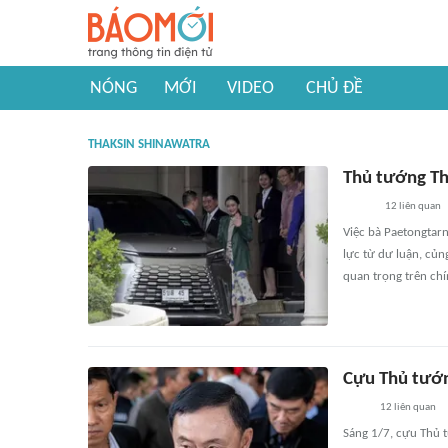
NÓNG
MỚI
VIDEO
CHỦ ĐỀ
THAKSIN SHINAWATRA
Thủ tướng Thá
12
liên quan
Việc bà Paetongtarn
lực từ dư luận, củn
quan trọng trên ch
Cựu Thủ tướn
12
liên quan
Sáng 1/7, cựu Thủ t