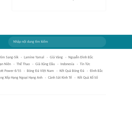
Kim Sang-Sik
Lamine Yamal
Giá Vàng
Nguyễn Đình Bắc
Vạn Niên
Thể Thao
Giá Xăng Dầu
Indonesia
Tin Tức
ott Power 6/55
Bóng Đá Việt Nam
Kết Quả Bóng Đá
Đình Bắc
ng Xếp Hạng Ngoại Hạng Anh
Cảnh Sát Kinh Tế
Kết Quả Xổ Số