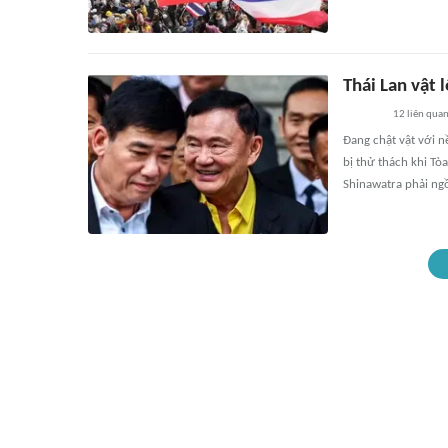
Thái Lan vật 
12
liên qua
Đang chật vật với n
bị thử thách khi Tò
Shinawatra phải ngồ