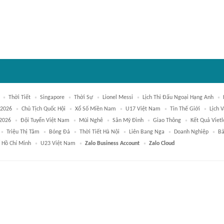
Thời Tiết
Singapore
Thời Sự
Lionel Messi
Lịch Thi Đấu Ngoại Hạng Anh
 2026
Chủ Tịch Quốc Hội
Xổ Số Miền Nam
U17 Việt Nam
Tin Thế Giới
Lịch 
2026
Đội Tuyển Việt Nam
Mũi Nghê
Sân Mỹ Đình
Giao Thông
Kết Quả Vietl
Triệu Thị Tâm
Bóng Đá
Thời Tiết Hà Nội
Liên Bang Nga
Doanh Nghiệp
Bả
ố Hồ Chí Minh
U23 Việt Nam
Zalo Business Account
Zalo Cloud