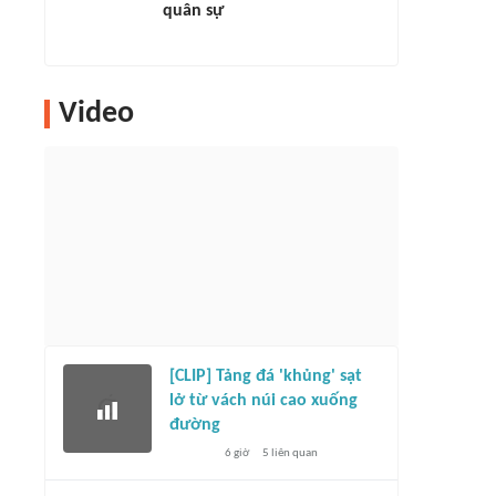
quân sự
Video
[CLIP] Tảng đá 'khủng' sạt
lở từ vách núi cao xuống
đường
6 giờ
5
liên quan