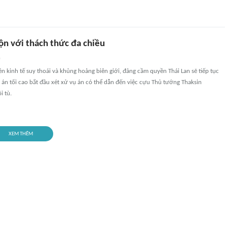
lộn với thách thức đa chiều
n
ền kinh tế suy thoái và khủng hoảng biên giới, đảng cầm quyền Thái Lan sẽ tiếp tục
a án tối cao bắt đầu xét xử vụ án có thể dẫn đến việc cựu Thủ tướng Thaksin
i tù.
XEM THÊM