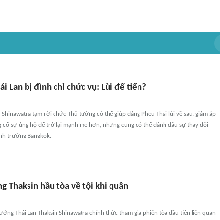
i Lan bị đình chỉ chức vụ: Lùi để tiến?
 Shinawatra tạm rời chức Thủ tướng có thể giúp đảng Pheu Thai lùi về sau, giảm áp
g cố sự ủng hộ để trở lại mạnh mẽ hơn, nhưng cũng có thể đánh dấu sự thay đổi
ính trường Bangkok.
g Thaksin hầu tòa về tội khi quân
ướng Thái Lan Thaksin Shinawatra chính thức tham gia phiên tòa đầu tiên liên quan