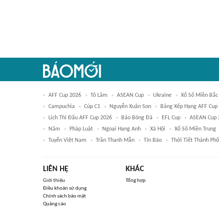
AFF Cup 2026
Tô Lâm
ASEAN Cup
Ukraine
Xổ Số Miền Bắc
Campuchia
Cúp C1
Nguyễn Xuân Son
Bảng Xếp Hạng AFF Cup
Lịch Thi Đấu AFF Cup 2026
Báo Bóng Đá
EFL Cup
ASEAN Cup 
Năm
Pháp Luật
Ngoại Hạng Anh
Xã Hội
Xổ Số Miền Trung
Tuyển Việt Nam
Trần Thanh Mẫn
Tin Bão
Thời Tiết Thành Ph
LIÊN HỆ
KHÁC
Giới thiệu
Tổng hợp
Điều khoản sử dụng
Chính sách bảo mật
Quảng cáo