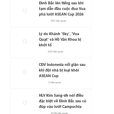
Đình Bắc lên tiếng sau khi
tạm dẫn đầu cuộc đua Vua
phá lưới ASEAN Cup 2026
581
liên quan
Lý do Khánh 'Sky', 'Vua
Quạt' và Hồ Văn Khoa bị
khởi tố
104
liên quan
CĐV Indonesia nổi giận sau
khi đội nhà bị loại khỏi
ASEAN Cup
2
liên quan
HLV Kim Sang-sik nói điều
đặc biệt về Đình Bắc sau cú
đúp vào lưới Campuchia
3538
liên quan