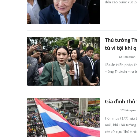
đến cáo buộc xúc p
Thủ tướng Thá
tù vì tội khi 
12
liên quan
Tòa án Hiến pháp Th
– ông Thaksin – ra 
Gia đình Thủ 
12
liên qua
Hôm nay (1/7), gia 
mới, khi Thủ tướng 
xét xử cựu Thủ tướn