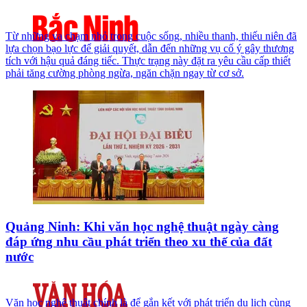
Từ những va chạm nhỏ trong cuộc sống, nhiều thanh, thiếu niên đã
lựa chọn bạo lực để giải quyết, dẫn đến những vụ cố ý gây thương
tích với hậu quả đáng tiếc. Thực trạng này đặt ra yêu cầu cấp thiết
phải tăng cường phòng ngừa, ngăn chặn ngay từ cơ sở.
Quảng Ninh: Khi văn học nghệ thuật ngày càng
đáp ứng nhu cầu phát triển theo xu thế của đất
nước
Văn học nghệ thuật chính là để gắn kết với phát triển du lịch cùng