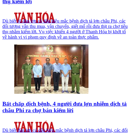
thụ kiếm lời
Dù biết rõ đàn lợn có dấu hiệu mắc bệnh dịch tả lợn châu Phi, các
đối tượng vẫn thu mua, vận chuyển, giết mổ rồi đưa thịt ra chợ tiêu
thụ nhằm kiếm lời. Vụ việc khiến 4 người ở Thanh Hóa bị khởi tố
về hành vi vi phạm quy định về an toàn thực phẩm.
Bất chấp dịch bệnh, 4 người đưa lợn nhiễm dịch tả
châu Phi ra chợ bán kiếm lời
Dù biết đàn lợn có dấu hiệu mắc bệnh dịch tả lợn châu Phi, các đối