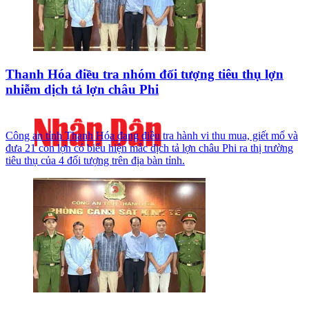
Thanh Hóa điều tra nhóm đối tượng tiêu thụ lợn
nhiễm dịch tả lợn châu Phi
Công an tỉnh Thanh Hóa đang điều tra hành vi thu mua, giết mổ và
đưa 21 con lợn có biểu hiện mắc dịch tả lợn châu Phi ra thị trường
tiêu thụ của 4 đối tượng trên địa bàn tỉnh.