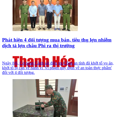
Phát hiện 4 đối tượng mua bán, tiêu thụ lợn nhiễm
dịch tả lợn châu Phi ra thị trường
Ngày 8/6, Cơ quan Cánh sát điều tra Công an tỉnh đã khởi tố vụ án,
khởi tố bị can về hành vi 'Vi phạm quy định về an toàn thực phẩm'
đối với 4 đối tượng.