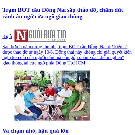
Trạm BOT cầu Đồng Nai sắp tháo dỡ, chấm dứt
cảnh án ngữ cửa ngõ giao thông
8 giờ
Sau hơn 5 năm dừng thu phí, trạm BOT cầu Đồng Nai dự kiến sẽ
được tháo dỡ từ ngày 10/8. Động thái này không chỉ giải quyết kiến
nghị kéo dài của người dân mà còn góp phần xóa "điểm nghẽn"
giao thông tại cửa ngõ phía Đông Tp.HCM.
Va chạm nhỏ, hậu quả lớn