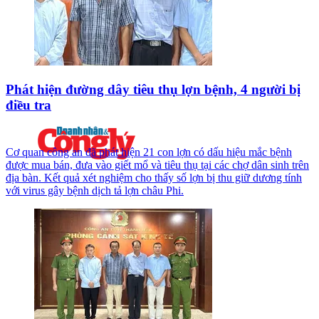
Phát hiện đường dây tiêu thụ lợn bệnh, 4 người bị
điều tra
Cơ quan công an đã phát hiện 21 con lợn có dấu hiệu mắc bệnh
được mua bán, đưa vào giết mổ và tiêu thụ tại các chợ dân sinh trên
địa bàn. Kết quả xét nghiệm cho thấy số lợn bị thu giữ dương tính
với virus gây bệnh dịch tả lợn châu Phi.