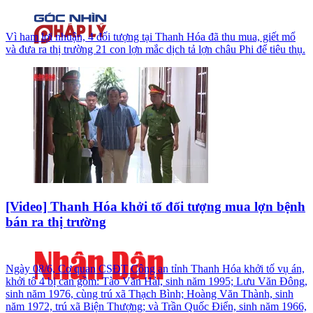
Vì ham lợi nhuận, 4 đối tượng tại Thanh Hóa đã thu mua, giết mổ
và đưa ra thị trường 21 con lợn mắc dịch tả lợn châu Phi để tiêu thụ.
[Video] Thanh Hóa khởi tố đối tượng mua lợn bệnh
bán ra thị trường
Ngày 08/6, Cơ quan CSĐT Công an tỉnh Thanh Hóa khởi tố vụ án,
khởi tố 4 bị can gồm: Tào Văn Hải, sinh năm 1995; Lưu Văn Đông,
sinh năm 1976, cùng trú xã Thạch Bình; Hoàng Văn Thành, sinh
năm 1972, trú xã Biện Thượng; và Trần Quốc Điển, sinh năm 1966,