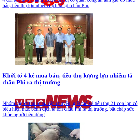
bán, tiêu thụ lợn nhiễm dịch tả lợn châu Phi.
Khởi tố 4 kẻ mua bán, tiêu thụ lượng lợn nhiễm tả
châu Phi ra thị trường
Nhóm người thu mua, vận chuyển, giết mổ và tiêu thụ 21 con lợn có
biểu hiện mắc bệnh dịch tả lợn châu Phi ra thị trường, bất chấp sức
khỏe người tiêu dùng