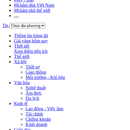
#Khám phá Việt Nam
#Khám phá thế giới
Tin
Thông tin bóng đá
Giá vàng hôm nay
Thời tiết
Xem thêm tiện ích
Thế giới
Xã hội
Thời sự
Giao thông
Môi trường - Khí hậu
Văn hóa
Nghệ thuật
Ẩm thực
Du lịch
Kinh tế
Lao động - Việc làm
Tài chính
Chứng khoán
Kinh doanh
Giáo dục