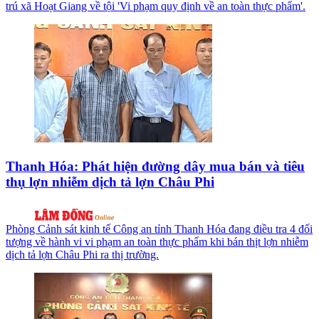
trú xã Hoạt Giang về tội 'Vi phạm quy định về an toàn thực phẩm'.
Thanh Hóa: Phát hiện đường dây mua bán và tiêu
thụ lợn nhiễm dịch tả lợn Châu Phi
Phòng Cảnh sát kinh tế Công an tỉnh Thanh Hóa đang điều tra 4 đối
tượng về hành vi vi phạm an toàn thực phẩm khi bán thịt lợn nhiễm
dịch tả lợn Châu Phi ra thị trường.