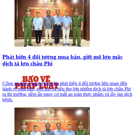
Phát hiện 4 đối tượng mua bán, giết mổ lợn mắc
dịch tả lợn châu Phi
Công an tỉnh Thanh Hóa vừa phát hiện 4 đối tượng liên quan đến
hành vi mua bán, giết mổ và tiêu thụ lợn nhiễm dịch tả lợn châu Phi
ra thị trường, tiềm ẩn nguy cơ mất an toàn thực phẩm và lây lan dịch
bệnh.