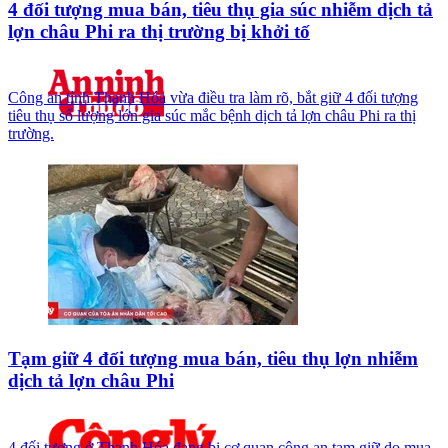
4 đối tượng mua bán, tiêu thụ gia súc nhiễm dịch tả
lợn châu Phi ra thị trường bị khởi tố
Công an tỉnh Thanh Hóa vừa điều tra làm rõ, bắt giữ 4 đối tượng
tiêu thụ số lượng lớn gia súc mắc bệnh dịch tả lợn châu Phi ra thị
trường.
Tạm giữ 4 đối tượng mua bán, tiêu thụ lợn nhiễm
dịch tả lợn châu Phi
4 đối tượng ở Thanh Hóa đang bị cơ quan công an tạm giữ do mua