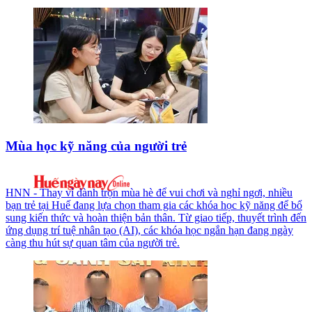
Mùa học kỹ năng của người trẻ
HNN - Thay vì dành trọn mùa hè để vui chơi và nghỉ ngơi, nhiều
bạn trẻ tại Huế đang lựa chọn tham gia các khóa học kỹ năng để bổ
sung kiến thức và hoàn thiện bản thân. Từ giao tiếp, thuyết trình đến
ứng dụng trí tuệ nhân tạo (AI), các khóa học ngắn hạn đang ngày
càng thu hút sự quan tâm của người trẻ.