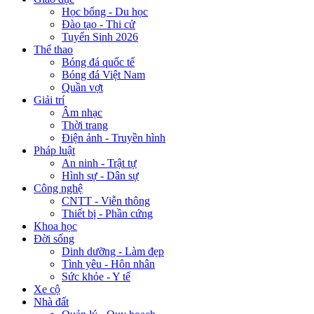
Học bổng - Du học
Đào tạo - Thi cử
Tuyển Sinh 2026
Thể thao
Bóng đá quốc tế
Bóng đá Việt Nam
Quần vợt
Giải trí
Âm nhạc
Thời trang
Điện ảnh - Truyền hình
Pháp luật
An ninh - Trật tự
Hình sự - Dân sự
Công nghệ
CNTT - Viễn thông
Thiết bị - Phần cứng
Khoa học
Đời sống
Dinh dưỡng - Làm đẹp
Tình yêu - Hôn nhân
Sức khỏe - Y tế
Xe cộ
Nhà đất