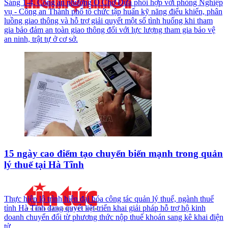
Sáng 1-4, Công an phường Ô Chợ Dừa phối hợp với phòng Nghiệp
vụ - Công an Thành phố tổ chức tập huấn kỹ năng điểu khiển, phân
luồng giao thông và hỗ trợ giải quyết một số tình huống khi tham
gia bảo đảm an toàn giao thông đối với lực lượng tham gia bảo vệ
an ninh, trật tự ở cơ sở.
15 ngày cao điểm tạo chuyển biến mạnh trong quản
lý thuế tại Hà Tĩnh
Thực hiện lộ trình hiện đại hóa công tác quản lý thuế, ngành thuế
tỉnh Hà Tĩnh đang quyết liệt triển khai giải pháp hỗ trợ hộ kinh
doanh chuyển đổi từ phương thức nộp thuế khoán sang kê khai điện
tử.