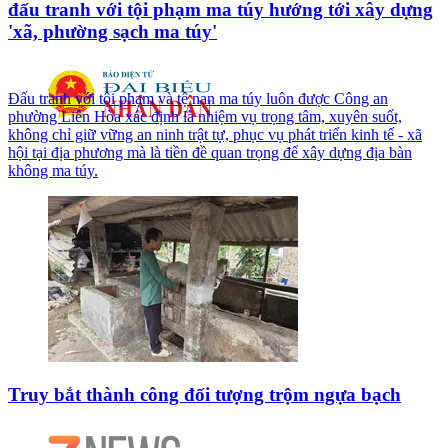
đấu tranh với tội phạm ma túy hướng tới xây dựng
'xã, phường sạch ma túy'
Đấu tranh với tội phạm và tệ nạn ma túy luôn được Công an
phường Liên Hòa xác định là nhiệm vụ trọng tâm, xuyên suốt,
không chỉ giữ vững an ninh trật tự, phục vụ phát triển kinh tế - xã
hội tại địa phương mà là tiền đề quan trọng để xây dựng địa bàn
không ma túy.
Truy bắt thành công đối tượng trộm ngựa bạch