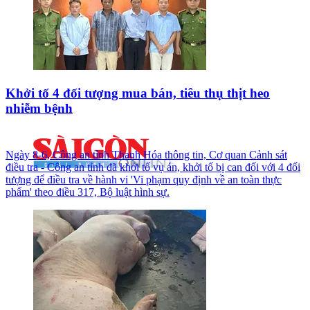
Khởi tố 4 đối tượng mua bán, tiêu thụ thịt heo
nhiễm bệnh
Ngày 8-6, Công an tỉnh Thanh Hóa thông tin, Cơ quan Cảnh sát
điều tra - Công an tỉnh đã khởi tố vụ án, khởi tố bị can đối với 4 đối
tượng để điều tra về hành vi 'Vi phạm quy định về an toàn thực
phẩm' theo điều 317, Bộ luật hình sự.