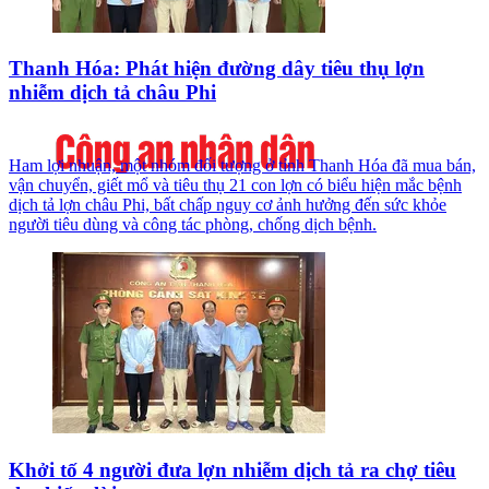
Thanh Hóa: Phát hiện đường dây tiêu thụ lợn
nhiễm dịch tả châu Phi
Ham lợi nhuận, một nhóm đối tượng ở tỉnh Thanh Hóa đã mua bán,
vận chuyển, giết mổ và tiêu thụ 21 con lợn có biểu hiện mắc bệnh
dịch tả lợn châu Phi, bất chấp nguy cơ ảnh hưởng đến sức khỏe
người tiêu dùng và công tác phòng, chống dịch bệnh.
Khởi tố 4 người đưa lợn nhiễm dịch tả ra chợ tiêu