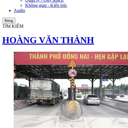
Quản lý - Quy hoạch
Không gian - Kiến trúc
Audio
Đóng
TÌM KIẾM
HOÀNG VĂN THÀNH