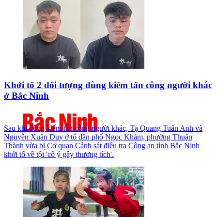
Khởi tố 2 đối tượng dùng kiếm tấn công người khác
ở Bắc Ninh
Sau khi dùng kiếm tấn công người khác, Tạ Quang Tuấn Anh và
Nguyễn Xuân Duy ở tổ dân phố Ngọc Khám, phường Thuận
Thành vừa bị Cơ quan Cảnh sát điều tra Công an tỉnh Bắc Ninh
khởi tố về tội 'cố ý gây thương tích'.