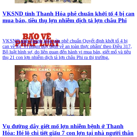
VKSND tỉnh Thanh Hóa phê chuẩn khởi tố 4 bị can
mua bán, tiêu thụ lợn nhiễm dịch tả lợn châu Phi
VKSND tỉnh Thanh Hóa vừa phê chuẩn Quyết định khởi tố 4 bị
can về tội 'Vi phạm quy định về an toàn thực phẩm' theo Điều 317,
Bộ luật hình sự, do liên quan đến hành vi mua bán, giết mổ và tiêu
thụ 21 con lợn nhiễm dịch tả lợn châu Phi ra thị trường.
Vụ đường dây giết mổ lợn nhiễm bệnh ở Thanh
Hóa: Hé lộ chi tiết giấu 7 con lợn tại nhà người thân