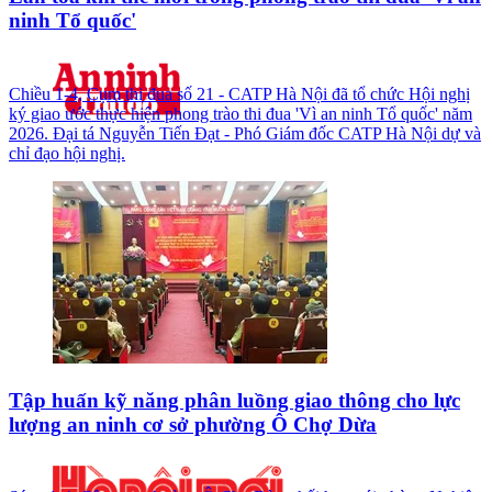
ninh Tổ quốc'
Chiều 1-4, Cụm thi đua số 21 - CATP Hà Nội đã tổ chức Hội nghị
ký giao ước thực hiện phong trào thi đua 'Vì an ninh Tổ quốc' năm
2026. Đại tá Nguyễn Tiến Đạt - Phó Giám đốc CATP Hà Nội dự và
chỉ đạo hội nghị.
Tập huấn kỹ năng phân luồng giao thông cho lực
lượng an ninh cơ sở phường Ô Chợ Dừa