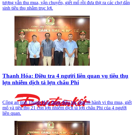
tượng vẫn thu mua, vận chuyển, giết mổ rồi đưa thịt ra các chợ dân
sinh tiêu thụ nhằm trục lợi.
Thanh Hóa: Điều tra 4 người liên quan vụ tiêu thụ
lợn nhiễm dịch tả lợn châu Phi
Công an tỉnh Thanh Hóa đang điều tra, làm rõ hành vi thu mua, giết
mổ và tiêu thụ 21 con lợn nhiễm dịch tả lợn châu Phi của 4 người
liên quan.