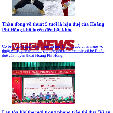
Thần đồng võ thuật 5 tuổi là hậu duệ của Hoàng
Phi Hồng khổ luyện đến bật khóc
Cô bé 5 tuổi khuấy đảo mạng xã hội Trung Quốc vì tài năng võ
thuật và sự kiên trì khổ luyện, tập đến rơi nước mắt; cô bé là hậu
duệ của huyền thoại Hoàng Phi Hồng.
Lan tỏa khí thế mới trong phong trào thi đua 'Vì an