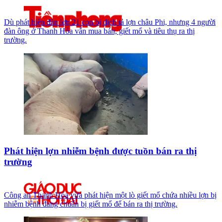
Dù phát hiện đàn lợn 21 con bị dịch tả lợn châu Phi, nhưng 4 người
đàn ông ở Thanh Hóa vẫn mua bán, giết mổ và tiêu thụ ra thị
trường.
Phát hiện lợn nhiễm bệnh được tuồn bán ra thị
trường
Công an Thanh Hóa vừa phát hiện một lò giết mổ chứa nhiều lợn bị
nhiễm bệnh đang chuẩn bị giết mổ để bán ra thị trường.