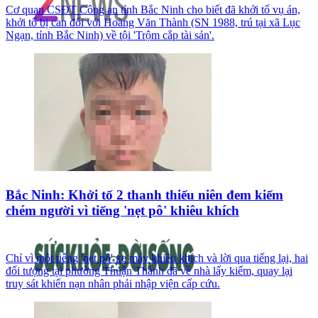
Cơ quan CSĐT Công an tỉnh Bắc Ninh cho biết đã khởi tố vụ án,
khởi tố bị can đối với Hoàng Văn Thành (SN 1988, trú tại xã Lục
Ngạn, tỉnh Bắc Ninh) về tội 'Trộm cắp tài sản'.
Bắc Ninh: Khởi tố 2 thanh thiếu niên đem kiếm
chém người vì tiếng 'nẹt pô' khiêu khích
Chỉ vì một tiếng 'nẹt pô' xe máy khiêu khích và lời qua tiếng lại, hai
đối tượng tại phường Thuận Thành đã về nhà lấy kiếm, quay lại
truy sát khiến nạn nhân phải nhập viện cấp cứu.