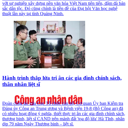
với sự nghiệp xây dựng nền văn hóa Việt Nam tiên tiến, đậm đà bản
sắc dân tộc. Đó cũng chính là tiền đề của Đại hội Văn học nghệ
thuật lần này tại tỉnh Quảng Ninh.
Hành trình thắp lửa tri ân các gia đình chính sách,
thân nhân liệt sĩ
Đoàn công tác của Cục Tổ chức cán bộ, Cơ quan Ủy ban Kiểm tra
Đảng ủy Công an Trung ương và Bệnh viện 19-8 (Bộ Công an) đã
có nhiều hoạt động ý nghĩa, thiết thực tri ân các gia đình chính sách,
thương binh, liệt sĩ CAND trên mảnh đất 'tọa độ lửa' Hà Tĩnh, nhân
dịp 79 năm Ngày Thương binh – liệt sĩ.