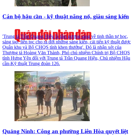
Cán bộ hậu cần - kỹ thuật năng nổ, giàu sáng kiến
'Trung tá Trần Quang Hiệu là tấm gương sáng về tinh thần tự học,
sáng tạo, liên tục cho ra đời những sáng kiến, cải tiến kỹ thuật được
Quân khu và Bộ CHQS tỉnh khen thưởng'. Đó là nhận xét của
Thượng tá Hoàng Văn Thành, Phó chủ nhiệm Chính trị Bộ CHQS
tỉnh Hưng Yên đối với Trung tá Trần Quang Hiệu, Chủ nhiệm Hậu
cần-Kỹ thuật Trung đoàn 126.
Quảng Ninh: Công an phường Liên Hòa quyết liệt