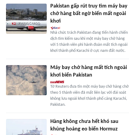
Pakistan gấp rút truy tìm máy bay
chở hàng bất ngờ biến mất ngoài
khơi
Nhà chức trách Pakistan đang tiến hành chiến
dịch tìm kiếm sau khi một máy bay chở hàng
với 5 thành viên phi hành đoàn mất tích ngoài
khơi thành phố Karachi ở cực nam đất nước.
Máy bay chở hàng mất tích ngoài
khơi biển Pakistan
Tờ Reuters đưa tin một máy bay chở hàng chở
theo 5 thành viên đã mất liên lạc với đài soát
không lưu ngoài khơi thành phố cảng Karachi,
Pakistan.
Hàng không chưa hết khó sau
khủng hoảng eo biển Hormuz