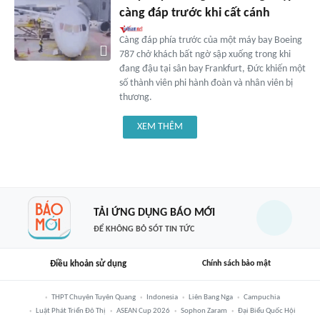
càng đáp trước khi cất cánh
Càng đáp phía trước của một máy bay Boeing
787 chở khách bất ngờ sập xuống trong khi
đang đậu tại sân bay Frankfurt, Đức khiến một
số thành viên phi hành đoàn và nhân viên bị
thương.
XEM THÊM
TẢI ỨNG DỤNG BÁO MỚI
ĐỂ KHÔNG BỎ SÓT TIN TỨC
Điều khoản sử dụng
Chính sách bảo mật
THPT Chuyên Tuyên Quang
Indonesia
Liên Bang Nga
Campuchia
Luật Phát Triển Đô Thị
ASEAN Cup 2026
Sophon Zaram
Đại Biểu Quốc Hội