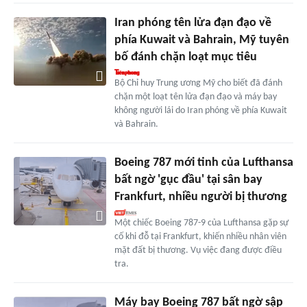
Iran phóng tên lửa đạn đạo về
phía Kuwait và Bahrain, Mỹ tuyên
bố đánh chặn loạt mục tiêu
Bộ Chỉ huy Trung ương Mỹ cho biết đã đánh
chặn một loạt tên lửa đạn đạo và máy bay
không người lái do Iran phóng về phía Kuwait
và Bahrain.
Boeing 787 mới tinh của Lufthansa
bất ngờ 'gục đầu' tại sân bay
Frankfurt, nhiều người bị thương
Một chiếc Boeing 787-9 của Lufthansa gặp sự
cố khi đỗ tại Frankfurt, khiến nhiều nhân viên
mặt đất bị thương. Vụ việc đang được điều
tra.
Máy bay Boeing 787 bất ngờ sập