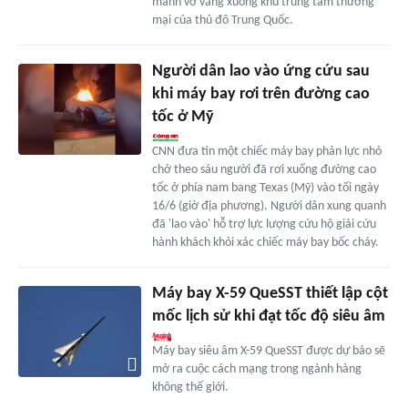
mảnh vỡ văng xuống khu trung tâm thương
mại của thủ đô Trung Quốc.
Người dân lao vào ứng cứu sau
khi máy bay rơi trên đường cao
tốc ở Mỹ
CNN đưa tin một chiếc máy bay phản lực nhỏ
chở theo sáu người đã rơi xuống đường cao
tốc ở phía nam bang Texas (Mỹ) vào tối ngày
16/6 (giờ địa phương). Người dân xung quanh
đã 'lao vào' hỗ trợ lực lượng cứu hộ giải cứu
hành khách khỏi xác chiếc máy bay bốc cháy.
Máy bay X-59 QueSST thiết lập cột
mốc lịch sử khi đạt tốc độ siêu âm
Máy bay siêu âm X-59 QueSST được dự báo sẽ
mở ra cuộc cách mạng trong ngành hàng
không thế giới.