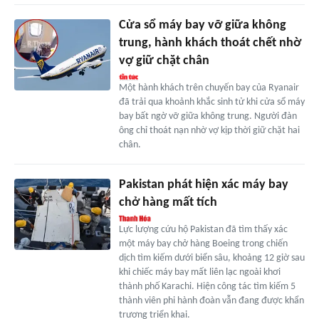
Cửa sổ máy bay vỡ giữa không
trung, hành khách thoát chết nhờ
vợ giữ chặt chân
Một hành khách trên chuyến bay của Ryanair
đã trải qua khoảnh khắc sinh tử khi cửa sổ máy
bay bất ngờ vỡ giữa không trung. Người đàn
ông chỉ thoát nạn nhờ vợ kịp thời giữ chặt hai
chân.
Pakistan phát hiện xác máy bay
chở hàng mất tích
Lực lượng cứu hộ Pakistan đã tìm thấy xác
một máy bay chở hàng Boeing trong chiến
dịch tìm kiếm dưới biển sâu, khoảng 12 giờ sau
khi chiếc máy bay mất liên lạc ngoài khơi
thành phố Karachi. Hiện công tác tìm kiếm 5
thành viên phi hành đoàn vẫn đang được khẩn
trương triển khai.