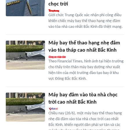
chọc trời
Giới chức Trung Quốc xác nhận phi công điều
khiển chiếc máy bay thể thao hạng nhẹ đâm
vào tòa nhà cao nhất Bắc Kinh đã thiệt mạng.
Máy bay thể thao hạng nhẹ đâm
vào tòa tháp cao nhất Bắc Kinh
Theo Financial Times, hình ảnh tại hiện trường
cho thấy trên thân máy bay dường như xuất
hiện tên của một trường đào tạo bay ở khu
vực Đông Bắc Bắc Kinh.
Máy bay đâm vào tòa nhà chọc
trời cao nhất Bắc Kinh
Chiều nay (26/6), một máy bay thể thao hạng
nhẹ đã đâm vào tòa nhà chọc trời cao nhất
Bắc Kinh, khiến người dân phải sơ tán và các