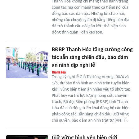
Thanh Hóa không chỉ mang theo hành trang
công tác mà còn mang theo cả tiếng nói của
đồng bào các dân tộc. Những lời chào hỏi,
những câu chuyện giản dị bằng tiếng bản địa
đã trở thành cầu nối gắn kết, thể hiện sinh
động tình quân - dân keo sơn.
BĐBP Thanh Hóa tăng cường công
tác sẵn sàng chiến đấu, bảo đảm
an ninh dịp nghỉ lễ
Trong kỳ nghỉ lễ Giỗ Tổ Hùng Vương, 30/4 và
1/5, dự báo tình hình an ninh trên tuyến biên
giới, vùng biển tiềm ẩn nhiều yếu tố phức tạp.
Phát huy vai trò lực lượng nòng cốt, chuyên
trách, Bộ đội Biên phòng (BĐBP) tỉnh Thanh
Hóa đã chủ động triển khai đồng bộ các biện
pháp công tác, sẵn sàng chiến đấu, giữ vững
chủ quyền, bảo đảm an ninh trật tự (ANTT).
Giữ vững bình yên biên giới