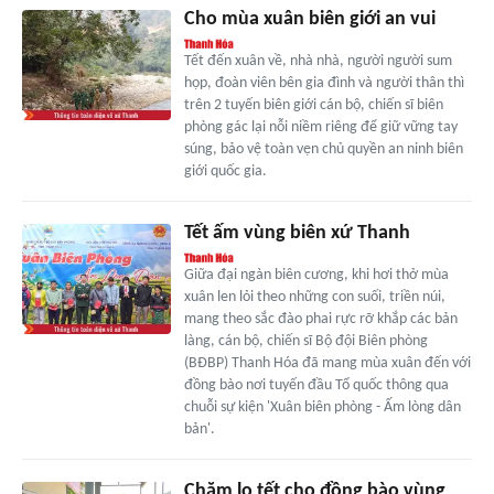
Cho mùa xuân biên giới an vui
Tết đến xuân về, nhà nhà, người người sum
họp, đoàn viên bên gia đình và người thân thì
trên 2 tuyến biên giới cán bộ, chiến sĩ biên
phòng gác lại nỗi niềm riêng để giữ vững tay
súng, bảo vệ toàn vẹn chủ quyền an ninh biên
giới quốc gia.
Tết ấm vùng biên xứ Thanh
Giữa đại ngàn biên cương, khi hơi thở mùa
xuân len lỏi theo những con suối, triền núi,
mang theo sắc đào phai rực rỡ khắp các bản
làng, cán bộ, chiến sĩ Bộ đội Biên phòng
(BĐBP) Thanh Hóa đã mang mùa xuân đến với
đồng bào nơi tuyến đầu Tổ quốc thông qua
chuỗi sự kiện 'Xuân biên phòng - Ấm lòng dân
bản'.
Chăm lo tết cho đồng bào vùng