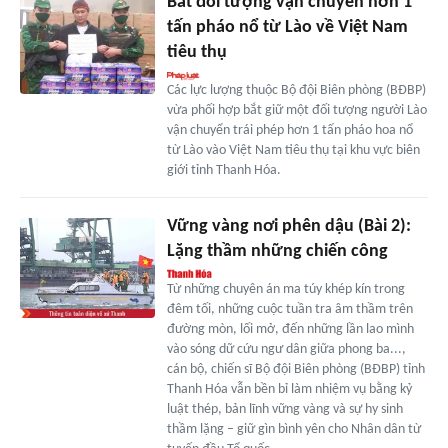
Bắt đối tượng vận chuyển hơn 1
tấn pháo nổ từ Lào về Việt Nam
tiêu thụ
Các lực lượng thuộc Bộ đội Biên phòng (BĐBP)
vừa phối hợp bắt giữ một đối tượng người Lào
vận chuyển trái phép hơn 1 tấn pháo hoa nổ
từ Lào vào Việt Nam tiêu thụ tại khu vực biên
giới tỉnh Thanh Hóa.
Vững vàng nơi phên dậu (Bài 2):
Lặng thầm những chiến công
Từ những chuyên án ma túy khép kín trong
đêm tối, những cuộc tuần tra âm thầm trên
đường mòn, lối mở, đến những lần lao mình
vào sóng dữ cứu ngư dân giữa phong ba...,
cán bộ, chiến sĩ Bộ đội Biên phòng (BĐBP) tỉnh
Thanh Hóa vẫn bền bỉ làm nhiệm vụ bằng kỷ
luật thép, bản lĩnh vững vàng và sự hy sinh
thầm lặng – giữ gìn bình yên cho Nhân dân từ