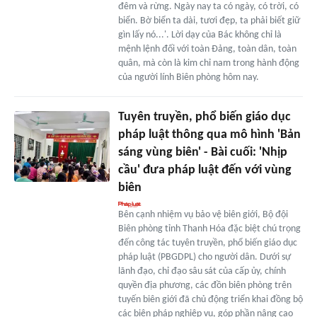
đêm và rừng. Ngày nay ta có ngày, có trời, có
biển. Bờ biển ta dài, tươi đẹp, ta phải biết giữ
gìn lấy nó...'. Lời dạy của Bác không chỉ là
mệnh lệnh đối với toàn Đảng, toàn dân, toàn
quân, mà còn là kim chỉ nam trong hành động
của người lính Biên phòng hôm nay.
Tuyên truyền, phổ biến giáo dục
pháp luật thông qua mô hình 'Bản
sáng vùng biên' - Bài cuối: 'Nhịp
cầu' đưa pháp luật đến với vùng
biên
Bên cạnh nhiệm vụ bảo vệ biên giới, Bộ đội
Biên phòng tỉnh Thanh Hóa đặc biệt chú trọng
đến công tác tuyên truyền, phổ biến giáo dục
pháp luật (PBGDPL) cho người dân. Dưới sự
lãnh đạo, chỉ đạo sâu sát của cấp ủy, chính
quyền địa phương, các đồn biên phòng trên
tuyến biên giới đã chủ động triển khai đồng bộ
các biện pháp nghiệp vụ, góp phần nâng cao