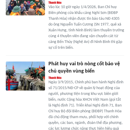
Vào lúc 10 giờ ngày 1/4/2026, Ban Chỉ huy
Biên phòng cửa khẩu cảng Nghi Sơn (BĐBP
Thanh Hóa) nhận được tin báo tàu NĐ 4305
do ông Nguyễn Tuấn Cương (SN 1977, quê xã
Xuân Hưng, tỉnh Ninh Bình) làm thuyền trưởng
cùng 4 thuyền viên đang vận chuyển cát từ
cảng Bến Thủy (Nghệ An) đi Ninh Bình thì gặp
sự cố trên biển.
Phát huy vai trò nòng cốt bảo vệ
chủ quyền vùng biển
Ngày 3/9/2015, Chính phủ ban hành Nghị định
số 71/2015/NĐ-CP về quản lý hoạt động của
người, phương tiện trong khu vực biên giới
biển, nước Cộng hòa XHCN Việt Nam (gọi tắt
là Nghị định 71). Triển khai Nghị định 71, Ban
Chỉ huy Bộ đội Biên phòng (BĐBP) Thanh Hóa
đã chủ động tham mưu, phối hợp với chính
quyền, các ban, ngành, đoàn thể địa phương,
các lực lượng chức năng thực hiện hiệu quả