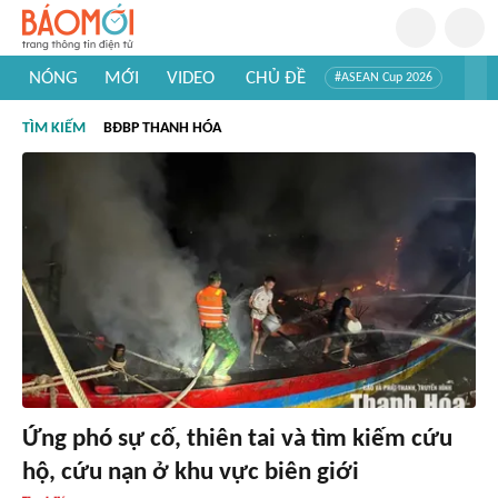
NÓNG
MỚI
VIDEO
CHỦ ĐỀ
#ASEAN Cup 2026
#Trí tuệ nhân tạo
#Mỹ - Iran
#Khám phá Việt Nam
TÌM KIẾM
BĐBP THANH HÓA
#Khám phá thế giới
Ứng phó sự cố, thiên tai và tìm kiếm cứu
hộ, cứu nạn ở khu vực biên giới