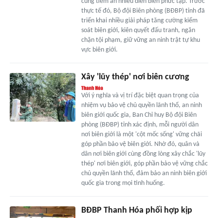
cũng tiềm ẩn nhiều diễn biến phức tạp. Trước
thực tế đó, Bộ đội Biên phòng (BĐBP) tỉnh đã
triển khai nhiều giải pháp tăng cường kiểm
soát biên giới, kiên quyết đấu tranh, ngăn
chặn tội phạm, giữ vững an ninh trật tự khu
vực biên giới.
Xây 'lũy thép' nơi biên cương
Với ý nghĩa và vị trí đặc biệt quan trọng của
nhiệm vụ bảo vệ chủ quyền lãnh thổ, an ninh
biên giới quốc gia, Ban Chỉ huy Bộ đội Biên
phòng (BĐBP) tỉnh xác định, mỗi người dân
nơi biên giới là một 'cột mốc sống' vững chãi
góp phần bảo vệ biên giới. Nhờ đó, quân và
dân nơi biên giới cùng đồng lòng xây chắc 'lũy
thép' nơi biên giới, góp phần bảo vệ vững chắc
chủ quyền lãnh thổ, đảm bảo an ninh biên giới
quốc gia trong mọi tình huống.
BĐBP Thanh Hóa phối hợp kịp