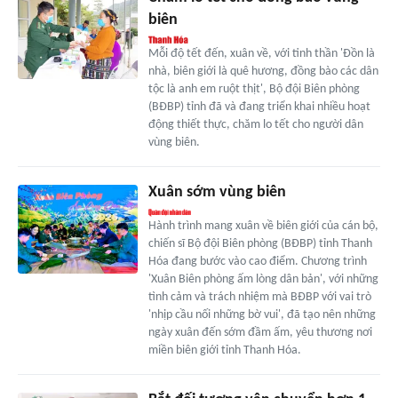
biên
Mỗi độ tết đến, xuân về, với tinh thần 'Đồn là
nhà, biên giới là quê hương, đồng bào các dân
tộc là anh em ruột thịt', Bộ đội Biên phòng
(BĐBP) tỉnh đã và đang triển khai nhiều hoạt
động thiết thực, chăm lo tết cho người dân
vùng biên.
Xuân sớm vùng biên
Hành trình mang xuân về biên giới của cán bộ,
chiến sĩ Bộ đội Biên phòng (BĐBP) tỉnh Thanh
Hóa đang bước vào cao điểm. Chương trình
'Xuân Biên phòng ấm lòng dân bản', với những
tình cảm và trách nhiệm mà BĐBP với vai trò
'nhịp cầu nối những bờ vui', đã tạo nên những
ngày xuân đến sớm đầm ấm, yêu thương nơi
miền biên giới tỉnh Thanh Hóa.