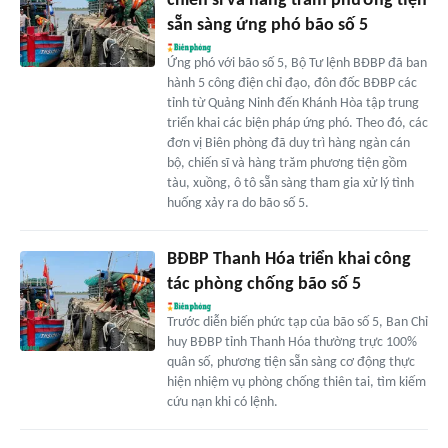
chiến sĩ và hàng trăm phương tiện
sẵn sàng ứng phó bão số 5
Ứng phó với bão số 5, Bộ Tư lệnh BĐBP đã ban
hành 5 công điện chỉ đạo, đôn đốc BĐBP các
tỉnh từ Quảng Ninh đến Khánh Hòa tập trung
triển khai các biện pháp ứng phó. Theo đó, các
đơn vị Biên phòng đã duy trì hàng ngàn cán
bộ, chiến sĩ và hàng trăm phương tiện gồm
tàu, xuồng, ô tô sẵn sàng tham gia xử lý tình
huống xảy ra do bão số 5.
BĐBP Thanh Hóa triển khai công
tác phòng chống bão số 5
Trước diễn biến phức tạp của bão số 5, Ban Chỉ
huy BĐBP tỉnh Thanh Hóa thường trực 100%
quân số, phương tiện sẵn sàng cơ động thực
hiện nhiệm vụ phòng chống thiên tai, tìm kiếm
cứu nạn khi có lệnh.