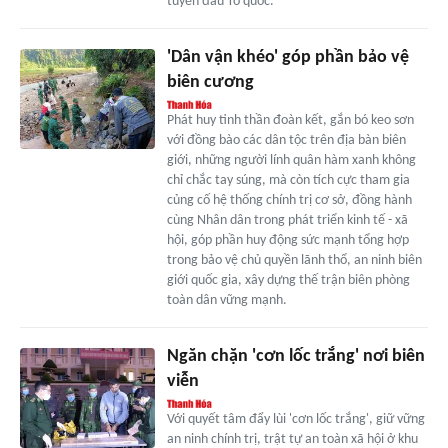
tuyến đầu Tổ quốc.
'Dân vận khéo' góp phần bảo vệ
biên cương
Phát huy tinh thần đoàn kết, gắn bó keo sơn
với đồng bào các dân tộc trên địa bàn biên
giới, những người lính quân hàm xanh không
chỉ chắc tay súng, mà còn tích cực tham gia
củng cố hệ thống chính trị cơ sở, đồng hành
cùng Nhân dân trong phát triển kinh tế - xã
hội, góp phần huy động sức mạnh tổng hợp
trong bảo vệ chủ quyền lãnh thổ, an ninh biên
giới quốc gia, xây dựng thế trận biên phòng
toàn dân vững mạnh.
Ngăn chặn 'cơn lốc trắng' nơi biên
viễn
Với quyết tâm đẩy lùi 'cơn lốc trắng', giữ vững
an ninh chính trị, trật tự an toàn xã hội ở khu