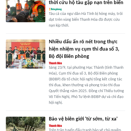
thời cứu hộ tàu gặp nạn trên biển
Tàu cá của ngư dân Hà Tĩnh bị hỏng máy, trôi
dạt trên vùng biển Thanh Hóa đã được cứu
nạn kịp thời.
Nhiều dấu ấn rõ nét trong thực
hiện nhiệm vụ cụm thi đua số 3,
Bộ đội Biên phòng
Sáng 23/9, tại phường Hạc Thành (tỉnh Thanh
Hóa), Cụm thi đua số 3, Bộ đội Biên phòng
(BĐBP) đã tổ chức hội nghị tổng kết công tác
thi đua, khen thưởng và phong trào thi đua
Quyết thắng năm 2025. Đồng chí Thiếu tướng
Võ Tiến Nghị, Phó Tư lệnh BĐBP dự và chỉ đạo
hội nghị.
Bảo vệ biên giới 'từ sớm, từ xa'
Trên trận tuyến đấu tranh bảo vệ chủ quyền,