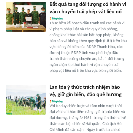
Bắt quả tang đối tượng có hành vi
vận chuyển trái phép vật liệu nổ
Thực hiện kế hoạch đấu tranh với các hành vi
vi phạm pháp luật và các quy định phòng,
chống khai thác hải sản bất hợp pháp, không
báo cáo và không theo quy định (IUU) trên khu
vực biên giới biển của BĐBP Thanh Hóa, các
đơn vị thuộc BĐBP tỉnh vừa phối hợp đấu
tranh thành công chuyên án, bắt 1 đối tượng,
ngăn chặn kịp thời hành vi vận chuyển trái
phép vật liệu nổ trên khu vực biên giới biển.
Lan tỏa ý thức trách nhiệm bảo
vệ, giữ gìn biển, đảo quê hương
Với tư duy chiến lược và tầm nhìn vượt thời
đại về khai thác tiềm năng, giá trị của biển và
đại dương, tháng 3/1961, trong lần thứ hai về
thăm cán bộ, chiến sĩ Hải quân, Chủ tịch Hồ
Chí Minh đã căn dặn: 'Ngày trước ta chỉ có