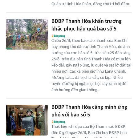
Quân sự tỉnh Hủa Phăn, đồng chủ trì hội đàm.
BĐBP Thanh Hóa khẩn trương
khắc phục hậu quả bão số 5
Chiều 26/8, theo báo cáo nhanh của Ban Chỉ
huy phòng thủ dân sự tỉnh Thanh Hóa, do ảnh
hưởng của cơn bão số 5, từ chiều 25 đến sáng
26/8, trên địa bàn tỉnh Thanh Hóa có mưa lớn
kéo dài, gây ngập úng, lũ quét và sạt lở đất tại
nhiều nơi. Các xã biên giới như Lang Chánh,
Mường Lát… đã bị chia cắt, cô lập. Nhiều
tuyến đường bị ngập cục bộ, cây xanh bị đổ
ảnh hưởng đến giao thông…
BĐBP Thanh Hóa căng mình ứng
phó với bão số 5
Thực hiện chỉ đạo của Bộ Tham mưu BĐBP,
đến 0 giờ ngày 26/8, Ban Chỉ huy BĐBP tỉnh