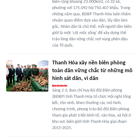
biển rộng khoảng 23.000km2, có 32 xã,
phường với 175.092 hộ/750.407 khẩu. Trong
những năm qua, BĐBP Thanh Hóa luôn thấm
nhuần quan điểm dựa vào dân, lấy dân làm
gốc, Nhân dân là chủ thể, mỗi người dân biên
giới là một 'cột mốc sống' để xây dựng thế
trận lòng dân vững chắc nơi vùng phên dậu
của Tổ quốc.
Thanh Hóa xây nền biên phòng
toàn dân vững chắc từ những mô
hình sát dân, vì dân
Sáng 2-3, Ban chỉ huy Bộ đội Biên phòng
(BĐBP) tỉnh Thanh Hóa tổ chức Hội nghị tổng
kết, tôn vinh, khen thưởng các mô hình,
chương trình, phong trào Bộ đội Biên phòng
tham gia phát triển kinh tế, văn hóa, xã hội ở
khu vực biên giới tỉnh Thanh Hóa giai đoạn
2015-2025.