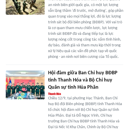
an ninh biên giới quốc gia, có một lực lượng
vẫn lặng thầm 'đi trước, mở đường', góp phần
quan trọng vào mọi thắng lợi, đó là lực lượng
trinh sát bộ đội biên phòng (BĐBP). Với vai trò
là cơ quan tham mưu chiến lược, lực lượng
trinh sát BĐBP đã và đang tiếp tục là lực
lượng nòng cốt trong công tác nắm tình hình,
dự báo, đánh giá và tham mưu kịp thời trong
xử lý hiệu quả các vấn đề phức tạp về quốc
phòng - an ninh nơi biên cương của Tổ quốc.
Hội đàm giữa Ban Chỉ huy BĐBP
tỉnh Thanh Hóa và Bộ Chỉ huy
Quân sự tỉnh Hủa Phăn
Chiều 12/9, tại phường Hạc Thành, Ban Chỉ
huy Bộ đội Biên phòng (BĐBP) tỉnh Thanh Hóa
tổ chức hội đàm với Bộ Chỉ huy Quân sự tỉnh
Hủa Phăn. Đại tá Đỗ Ngọc Vĩnh, Chỉ huy
trưởng Ban Chỉ huy BĐBP tỉnh Thanh Hóa và
Đại tá Nếc Vị Khạ Chăn, Chính ủy Bộ Chỉ huy