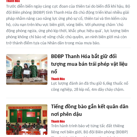
Trước diễn biến ngày càng cực đoan của thiên tai do biến đổi khí hậu, Bộ
đội Biên phòng (BĐBP) tỉnh Thanh Hóa đã chủ động triển khai nhiều giải
pháp nhằm nâng cao năng lực ứng phó sự cố, thiên tai và tìm kiếm cứu
hộ, cứu nạn trên khu vực biên giới, vùng biển. Với phương châm 'chủ
động phòng ngừa, ứng phó kịp thời, khắc phục hiệu quả', lực lượng biên
phòng không chỉ bảo vệ vững chắc chủ quyền, an ninh biên giới mà còn
trở thành điểm tựa của Nhân dân trong mùa mưa bão.
BĐBP Thanh Hóa bắt giữ đối
tượng mua bán trái phép vật liệu
nổ
Lực lượng đánh án đã thu giữ 6,6kg thuốc nổ
công nghiệp, 28 kíp nổ, 4m dây cháy chậm.
Tiếng đồng bào gắn kết quân dân
nơi phên dậu
Trên hành trình bảo vệ từng tấc đất thiêng
liêng nơi biên giới, Bộ đội Biên phòng (BĐBP)