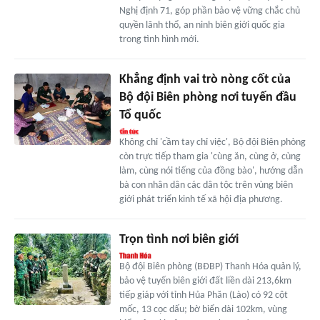
Nghị định 71, góp phần bảo vệ vững chắc chủ
quyền lãnh thổ, an ninh biên giới quốc gia
trong tình hình mới.
Khẳng định vai trò nòng cốt của
Bộ đội Biên phòng nơi tuyến đầu
Tổ quốc
Không chỉ 'cầm tay chỉ việc', Bộ đội Biên phòng
còn trực tiếp tham gia 'cùng ăn, cùng ở, cùng
làm, cùng nói tiếng của đồng bào', hướng dẫn
bà con nhân dân các dân tộc trên vùng biên
giới phát triển kinh tế xã hội địa phương.
Trọn tình nơi biên giới
Bộ đội Biên phòng (BĐBP) Thanh Hóa quản lý,
bảo vệ tuyến biên giới đất liền dài 213,6km
tiếp giáp với tỉnh Hủa Phăn (Lào) có 92 cột
mốc, 13 cọc dấu; bờ biển dài 102km, vùng