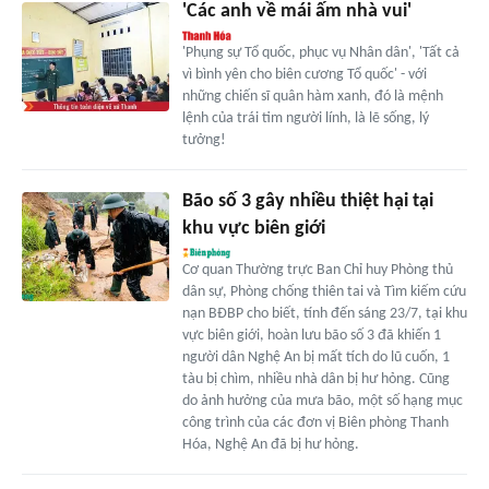
'Các anh về mái ấm nhà vui'
'Phụng sự Tổ quốc, phục vụ Nhân dân', 'Tất cả
vì bình yên cho biên cương Tổ quốc' - với
những chiến sĩ quân hàm xanh, đó là mệnh
lệnh của trái tim người lính, là lẽ sống, lý
tưởng!
Bão số 3 gây nhiều thiệt hại tại
khu vực biên giới
Cơ quan Thường trực Ban Chỉ huy Phòng thủ
dân sự, Phòng chống thiên tai và Tìm kiếm cứu
nạn BĐBP cho biết, tính đến sáng 23/7, tại khu
vực biên giới, hoàn lưu bão số 3 đã khiến 1
người dân Nghệ An bị mất tích do lũ cuốn, 1
tàu bị chìm, nhiều nhà dân bị hư hỏng. Cũng
do ảnh hưởng của mưa bão, một số hạng mục
công trình của các đơn vị Biên phòng Thanh
Hóa, Nghệ An đã bị hư hỏng.