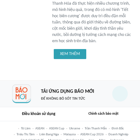
Thanh Hóa đã thực hiện nhiều chương trình,
mô hình hiệu quả, trong đó có mô hình 'Tiết
học biên cương' được duy trì đều đặn mỗi
tuần, thông qua đó giới thiệu về đường biên,
cột mốc biên giới, khơi dậy tinh thần yêu
nước, bồi dưỡng lý tưởng cách mạng cho các
em học sinh trên địa bàn.
XEM THÊM
TẢI ỨNG DỤNG BÁO MỚI
ĐỂ KHÔNG BỎ SÓT TIN TỨC
Điều khoản sử dụng
Chính sách bảo mật
Tô Lâm
ASEAN
ASEAN Cup
Ukraine
Trần Thanh Mẫn
Đình Bắc
Triệu Thị Tâm
Liên Bang Nga
Malaysia
ASEAN Cup 2026
Doanh Nghiệp