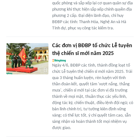
quốc phòng và sắp xếp lại cơ quan quân sự địa
phương khi thực hiện sắp xếp chính quyền địa
phương 2 cấp. Đại diện lãnh đạo, chỉ huy
BĐBP các tỉnh: Thanh Hóa, Nghệ An và Hà
Tĩnh dự, phục vụ công tác kiểm tra.
Các đơn vị BĐBP tổ chức Lễ tuyên
thệ chiến sĩ mới năm 2025
Ngày 4/6, BĐBP các tỉnh, thành đồng loạt tổ
chức Lễ tuyên thệ chiến sĩ mới năm 2025. Trải
qua 3 tháng huấn luyện, rèn luyện với tinh
thần đoàn kết, quyết tâm 'vượt nắng, thắng
mưa', chiến sĩ mới tại các đơn vị đã trưởng
thành về mọi mặt, thuần thục các yếu lĩnh,
động tác kỹ, chiến thuật, điều lệnh đội ngũ; có
bản lĩnh chính trị, tư tưởng kiên định vững
vàng; có thể lực tốt, ý chí quyết tâm cao, sẵn
sàng nhận và hoàn thành tốt mọi nhiệm vụ
được giao.