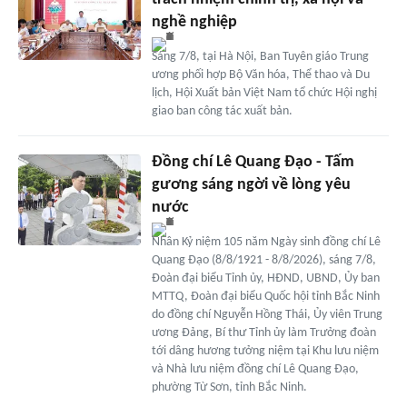
nghề nghiệp
Sáng 7/8, tại Hà Nội, Ban Tuyên giáo Trung
ương phối hợp Bộ Văn hóa, Thể thao và Du
lịch, Hội Xuất bản Việt Nam tổ chức Hội nghị
giao ban công tác xuất bản.
Đồng chí Lê Quang Đạo - Tấm
gương sáng ngời về lòng yêu
nước
Nhân Kỷ niệm 105 năm Ngày sinh đồng chí Lê
Quang Đạo (8/8/1921 - 8/8/2026), sáng 7/8,
Đoàn đại biểu Tỉnh ủy, HĐND, UBND, Ủy ban
MTTQ, Đoàn đại biểu Quốc hội tỉnh Bắc Ninh
do đồng chí Nguyễn Hồng Thái, Ủy viên Trung
ương Đảng, Bí thư Tỉnh ủy làm Trưởng đoàn
tới dâng hương tưởng niệm tại Khu lưu niệm
và Nhà lưu niệm đồng chí Lê Quang Đạo,
phường Từ Sơn, tỉnh Bắc Ninh.