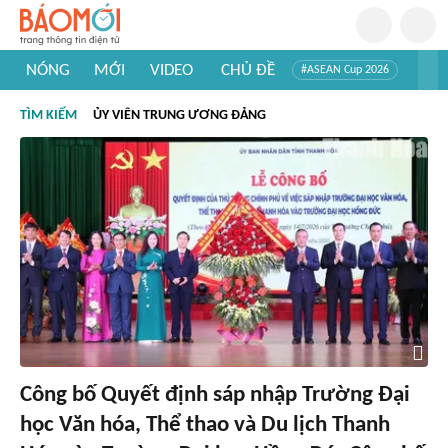
NÓNG
MỚI
VIDEO
CHỦ ĐỀ
#ASEAN Cup 2026
#Trí tuệ nhân tạo
#Mỹ - Iran
#Khám phá Việt Nam
TÌM KIẾM
ỦY VIÊN TRUNG ƯƠNG ĐẢNG
#Khám phá thế giới
Công bố Quyết định sáp nhập Trường Đại
học Văn hóa, Thể thao và Du lịch Thanh