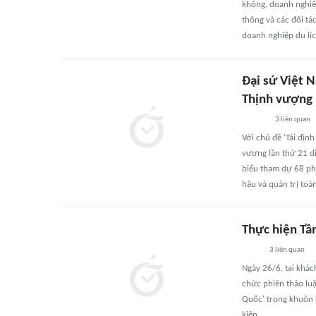
không, doanh nghiệp
thông và các đối tá
doanh nghiệp du lị
Đại sứ Việt 
Thịnh vượng 
3
liên quan
Với chủ đề 'Tái địn
vượng lần thứ 21 di
biểu tham dự 68 phiê
hậu và quản trị toà
Thực hiện Tầ
3
liên quan
Ngày 26/6, tại khác
chức phiên thảo luậ
Quốc' trong khuôn k
kiện.