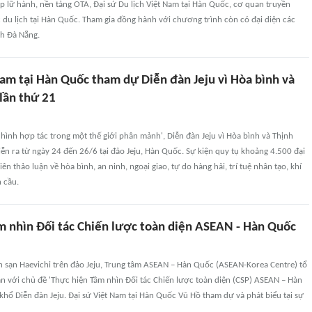
 lữ hành, nền tảng OTA, Đại sứ Du lịch Việt Nam tại Hàn Quốc, cơ quan truyền
c du lịch tại Hàn Quốc. Tham gia đồng hành với chương trình còn có đại diện các
ch Đà Nẵng.
Nam tại Hàn Quốc tham dự Diễn đàn Jeju vì Hòa bình và
lần thứ 21
h hình hợp tác trong một thế giới phân mảnh', Diễn đàn Jeju vì Hòa bình và Thịnh
ễn ra từ ngày 24 đến 26/6 tại đảo Jeju, Hàn Quốc. Sự kiện quy tụ khoảng 4.500 đại
n thảo luận về hòa bình, an ninh, ngoại giao, tự do hàng hải, trí tuệ nhân tạo, khí
n cầu.
m nhìn Đối tác Chiến lược toàn diện ASEAN - Hàn Quốc
h sạn Haevichi trên đảo Jeju, Trung tâm ASEAN – Hàn Quốc (ASEAN-Korea Centre) tổ
n với chủ đề 'Thực hiện Tầm nhìn Đối tác Chiến lược toàn diện (CSP) ASEAN – Hàn
hổ Diễn đàn Jeju. Đại sứ Việt Nam tại Hàn Quốc Vũ Hồ tham dự và phát biểu tại sự