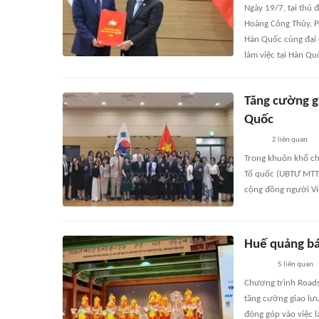
Ngày 19/7, tại thủ 
Hoàng Công Thủy, Ph
Hàn Quốc cùng đại 
làm việc tại Hàn Qu
Tăng cường g
Quốc
2
liên quan
Trong khuôn khổ ch
Tổ quốc (UBTƯ MTTQ
cộng đồng người Vi
Huế quảng bá 
5
liên quan
Chương trình Roads
tăng cường giao lưu
đóng góp vào việc 