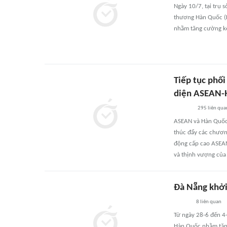
Ngày 10/7, tại trụ 
thương Hàn Quốc (K
nhằm tăng cường kế
Tiếp tục phối
diện ASEAN-
295
liên qua
ASEAN và Hàn Quốc n
thúc đẩy các chươn
động cấp cao ASEAN-
và thịnh vượng của
Đà Nẵng khởi 
8
liên quan
Từ ngày 28-6 đến 4-
Hàn Quốc nhằm tăng 