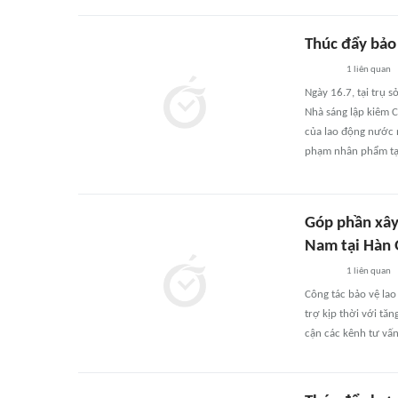
Thúc đẩy bảo
1
liên quan
Ngày 16.7, tại trụ 
Nhà sáng lập kiêm C
của lao động nước n
phạm nhân phẩm tại
Góp phần xây
Nam tại Hàn
1
liên quan
Công tác bảo vệ lao
trợ kịp thời với tă
cận các kênh tư vấn