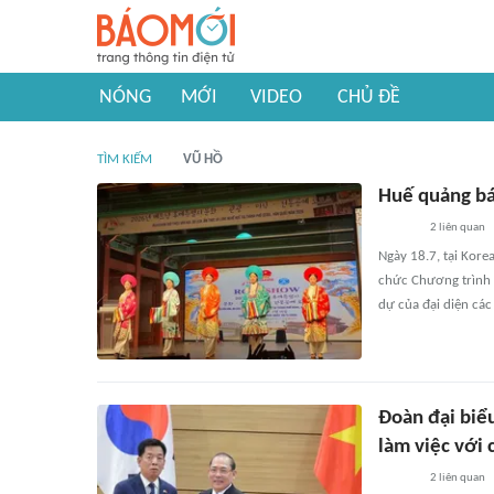
NÓNG
MỚI
VIDEO
CHỦ ĐỀ
TÌM KIẾM
VŨ HỒ
Huế quảng bá 
2
liên quan
Ngày 18.7, tại Kore
chức Chương trình 
dự của đại diện các
Đoàn đại biể
làm việc với
2
liên quan