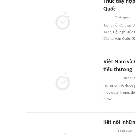
Thúc đẩy hợp
Quốc
2
liên quan
Trong nỗ lực thúc 
14/7, Hội nghị Xúc 
đầu tư Hàn Quốc (K
Việt Nam và 
tiểu thương
5
liên qu
Đại sứ Vũ Hồ đánh 
mốc quan trọng, th
nước.
Kết nối 'nhữ
5
liên quan