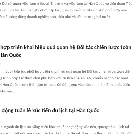
sở Đại sứ quán Việt Nam ở Seoul, Thương vụ Việt Nam tại Hàn Quốc và Liên đoàn Tiểu
FME) đã ký Biên bản ghi nhớ hợp tác, qua đó thiết lập khuôn khổ phối hợp mới
t nối cộng đồng doanh nghiệp nhỏ, siêu nhỏ và tiểu thương hai nước.
 hợp triển khai hiệu quả quan hệ Đối tác chiến lược toàn
Hàn Quốc
n
hất trí tiếp tục phối hợp triển khai hiệu quả quan hệ Đối tác chiến lược toàn diện,
g trình hợp tác thực chất phù hợp với ưu tiên của ASEAN; chuẩn bị cho các hoạt
Hàn Quốc trong thời gian tới, qua đó đóng góp vào hòa bình, ổn định, phát triển
 khu vực.
động tuần lễ xúc tiến du lịch tại Hàn Quốc
7, ngành du lịch Đà Nẵng triển khai chuỗi hoạt động xúc tiến, quảng bá du lịch tại
cường kết nối, mở rộng hợp tác du lịch tại Seoul, Daegu và Busan, đồng thời giới