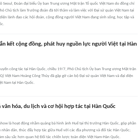
đô Seoul, Đoàn đại biểu Ủy ban Trung ương Mặt trận Tổ quốc Việt Nam do đồng chí
ó Chủ tịch làm Trưởng đoàn đã tới thăm và làm việc với Đại sứ quán Việt Nam tại
diện lãnh đạo các hội đoàn, cộng đồng người Việt Nam đang sinh sống, học tập và
ốc.
ắn kết cộng đồng, phát huy nguồn lực người Việt tại Hàn
uyến công tác tại Hàn Quốc, chiều 19/7, Phó Chủ tịch Ủy ban Trung ương Mặt trận
) Việt Nam Hoàng Công Thủy đã gặp gỡ cán bộ Đại sứ quán Việt Nam và đại diện
ệt Nam tại Hàn Quốc.
văn hóa, du lịch và cơ hội hợp tác tại Hàn Quốc
how là hoạt động nhằm quảng bá hình ảnh Huế tại thị trường Hàn Quốc, góp phần
 nhân dân, thúc đẩy hợp tác giữa Huế với các địa phương và đối tác Hàn Quốc;
làm sâu sắc hơn quan hệ Đối tác chiến lược toàn diện Việt Nam-Hàn Quốc.