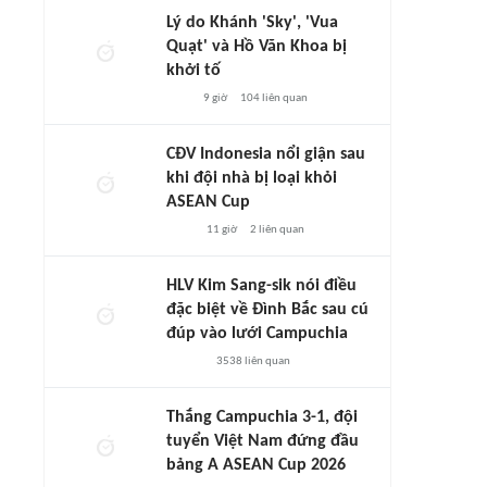
Lý do Khánh 'Sky', 'Vua
Quạt' và Hồ Văn Khoa bị
khởi tố
9 giờ
104
liên quan
CĐV Indonesia nổi giận sau
khi đội nhà bị loại khỏi
ASEAN Cup
11 giờ
2
liên quan
HLV Kim Sang-sik nói điều
đặc biệt về Đình Bắc sau cú
đúp vào lưới Campuchia
3538
liên quan
Thắng Campuchia 3-1, đội
tuyển Việt Nam đứng đầu
bảng A ASEAN Cup 2026