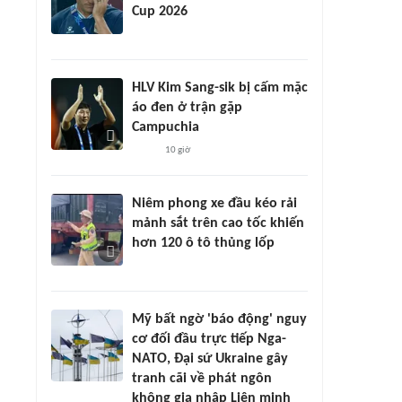
Cup 2026
HLV Kim Sang-sik bị cấm mặc
áo đen ở trận gặp
Campuchia
10 giờ
Niêm phong xe đầu kéo rải
mảnh sắt trên cao tốc khiến
hơn 120 ô tô thủng lốp
Mỹ bất ngờ 'báo động' nguy
cơ đối đầu trực tiếp Nga-
NATO, Đại sứ Ukraine gây
tranh cãi về phát ngôn
không gia nhập Liên minh