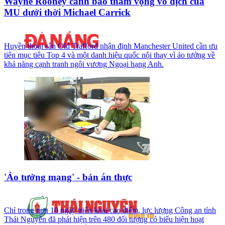
Wayne Rooney cảnh báo tham vọng vô địch của
MU dưới thời Michael Carrick
Huyền thoại sân Old Trafford nhận định Manchester United cần ưu
tiên mục tiêu Top 4 và một danh hiệu quốc nội thay vì ảo tưởng về
khả năng cạnh tranh ngôi vương Ngoại hạng Anh.
'Ảo tưởng mạng' - bản án thực
Chỉ trong hơn 10 ngày triển khai cao điểm, lực lượng Công an tỉnh
Thái Nguyên đã phát hiện trên 480 đối tượng có biểu hiện hoạt