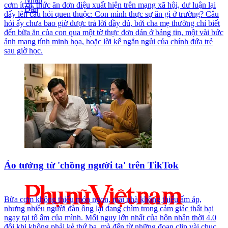
cơm ít ỏi, thức ăn đơn điệu xuất hiện trên mạng xã hội, dư luận lại
dấy lên câu hỏi quen thuộc: Con mình thực sự ăn gì ở trường? Câu
hỏi ấy chưa bao giờ được trả lời đầy đủ, bởi cha mẹ thường chỉ biết
đến bữa ăn của con qua một tờ thực đơn dán ở bảng tin, một vài bức
ảnh mang tính minh họa, hoặc lời kể ngắn ngủi của chính đứa trẻ
sau giờ học.
Ảo tưởng từ 'chồng người ta' trên TikTok
Bữa cơm không thiếu món ngon, mái nhà không thiếu ấm áp,
nhưng nhiều người đàn ông lại đang chìm trong cảm giác thất bại
ngay tại tổ ấm của mình. Mối nguy lớn nhất của hôn nhân thời 4.0
đôi khi không phải kẻ thứ ba, mà đến từ những đoạn clip vài chục