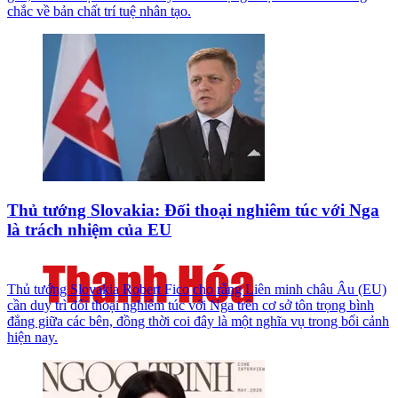
chắc về bản chất trí tuệ nhân tạo.
Thủ tướng Slovakia: Đối thoại nghiêm túc với Nga
là trách nhiệm của EU
Thủ tướng Slovakia Robert Fico cho rằng Liên minh châu Âu (EU)
cần duy trì đối thoại nghiêm túc với Nga trên cơ sở tôn trọng bình
đẳng giữa các bên, đồng thời coi đây là một nghĩa vụ trong bối cảnh
hiện nay.