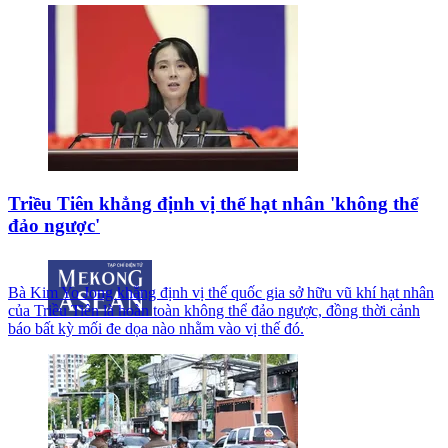
Triều Tiên khẳng định vị thế hạt nhân 'không thể
đảo ngược'
Bà Kim Yo Jong khẳng định vị thế quốc gia sở hữu vũ khí hạt nhân
của Triều Tiên là hoàn toàn không thể đảo ngược, đồng thời cảnh
báo bất kỳ mối đe dọa nào nhằm vào vị thế đó.