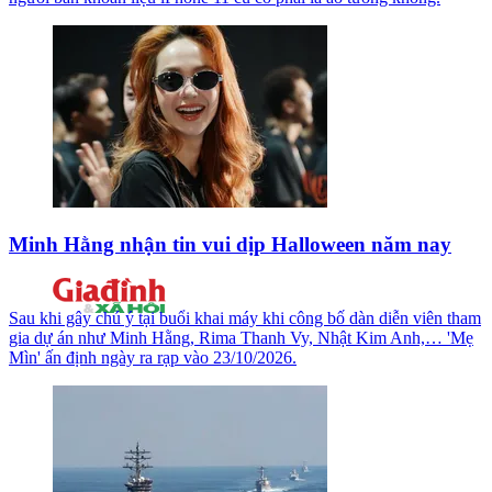
Minh Hằng nhận tin vui dịp Halloween năm nay
Sau khi gây chú ý tại buổi khai máy khi công bố dàn diễn viên tham
gia dự án như Minh Hằng, Rima Thanh Vy, Nhật Kim Anh,… 'Mẹ
Mìn' ấn định ngày ra rạp vào 23/10/2026.