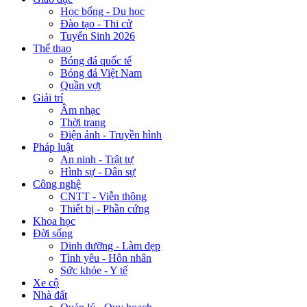
Học bổng - Du học
Đào tạo - Thi cử
Tuyển Sinh 2026
Thể thao
Bóng đá quốc tế
Bóng đá Việt Nam
Quần vợt
Giải trí
Âm nhạc
Thời trang
Điện ảnh - Truyền hình
Pháp luật
An ninh - Trật tự
Hình sự - Dân sự
Công nghệ
CNTT - Viễn thông
Thiết bị - Phần cứng
Khoa học
Đời sống
Dinh dưỡng - Làm đẹp
Tình yêu - Hôn nhân
Sức khỏe - Y tế
Xe cộ
Nhà đất