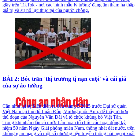
giây trên TikTok - nơi các 'hình mẫu lý tưởng' đang âm thầm hạ thấp
giá trị và sự nỗ lực thực tại của người chồng.
BÀI 2: Bóc trần 'thị trường tị nạn cuội' và cái giá
của sự ảo tưởng
Cần nhìn lại sự kiện diễn ra đầu tháng 5/2025 trước Đại sứ quán
Việt Nam tại thủ đô Luân Đôn, Vương quốc Anh, để thấy rõ hơn
thủ đoạn của Nguyễn Văn Đài và tổ chức khủng bố Việt Tân.
Trong khi nhân dân cả nước hân hoan tổ chức các hoạt động kỷ
niệm 50 năm Ngày Giải phóng miền Nam, thống nhất đất nước, trên
không gian mạng và một số phương tiện truyền thông hải ngoại xuất