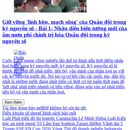
Giữ vững 'linh hồn, mạch sống' của Quân đội trong
kỷ nguyên số - Bài 1: Nhận diện biến tướng mới của
âm mưu phi chính trị hóa Quân đội trong kỷ
nguyên số
Cuộc Cách mạng công nghiệp lần thứ tư đánh dấu thời điểm nhân
loại bước sang kỷ nguyên mới, kỷ nguyên số. Kỷ nguyên số là
thước đo trình độ phát triển, tiến bộ, văn minh của nhân loại so với
các kỷ nguyên trước đó. Nó tạo ra cơ hội cho các quốc gia, dân tộc,
nhất là những nước đang phát triển có thời cơ rút ngắn thời gian để
'bứt phá' phát triển nhanh và bền vững, đóng góp vào sự phát triển,
tiến bộ và văn minh của nhân loại.
Xem thêm
Tải ứng dụng báo mới
Để không bỏ sót tin tức
Điều khoản sử dụng
Chính sách bảo mật
Luật Phát triển đô thị
logistic
Campuchia
Lê Minh Hưng
Luật Kiến
trúc
an ninh mạng
Tô Lâm
Iran
Sophon Zaram
đường Vành đai 5
Trump
ASEAN Cup 2026
Vùng Thủ đô
doanh nghiệp
Indonesia