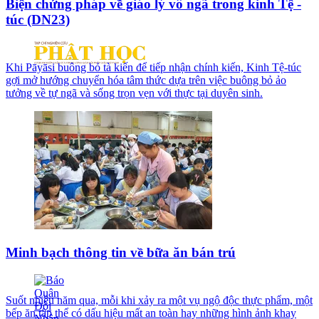
Biện chứng pháp về giáo lý vô ngã trong kinh Tệ -
túc (DN23)
Khi Pāyāsi buông bỏ tà kiến để tiếp nhận chính kiến, Kinh Tệ-túc
gợi mở hướng chuyển hóa tâm thức dựa trên việc buông bỏ ảo
tưởng về tự ngã và sống trọn vẹn với thực tại duyên sinh.
Minh bạch thông tin về bữa ăn bán trú
Suốt nhiều năm qua, mỗi khi xảy ra một vụ ngộ độc thực phẩm, một
bếp ăn tập thể có dấu hiệu mất an toàn hay những hình ảnh khay