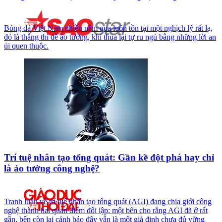
Bóng đá Việt Nam nhiều năm qua luôn tồn tại một nghịch lý rất lạ,
đó là thắng thì dễ ảo tưởng, khi thua lại tự ru ngủ bằng những lời an
ủi quen thuộc.
Trí tuệ nhân tạo tổng quát: Gần kề đột phá hay chỉ
là ảo tưởng công nghệ?
Tranh luận về trí tuệ nhân tạo tổng quát (AGI) đang chia giới công
nghệ thành hai quan điểm đối lập: một bên cho rằng AGI đã ở rất
gần, bên còn lại cảnh báo đây vẫn là một giả định chưa đủ vững