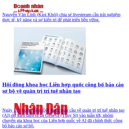
Nguyễn Văn Linh (Kiot Khói) chia sẻ livestream cần trải nghiệm
thực tế, kỹ năng và sự kiên trì để phát triển bền vững.
Hội đồng khoa học Liên hợp quốc công bố báo cáo
sơ bộ về quản trị trí tuệ nhân tạo
Ngày 1/7, trước thềm Đối thoại toàn cầu về quản trị trí tuệ nhân tạo
(AI) dự kiến diễn ra tại Geneva (Thụy Sĩ) vào tuần tới, nhóm
chuyên gia khoa học của Liên hợp quốc về AI đã chính thức công
bố báo cáo sơ bộ.