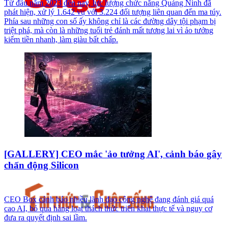
Từ đầu năm 2023 đến nay, lực lượng chức năng Quảng Ninh đã
phát hiện, xử lý 1.642 vụ với 3.224 đối tượng liên quan đến ma túy.
Phía sau những con số ấy không chỉ là các đường dây tội phạm bị
triệt phá, mà còn là những tuổi trẻ đánh mất tương lai vì ảo tưởng
kiếm tiền nhanh, làm giàu bất chấp.
[GALLERY] CEO mắc 'ảo tưởng AI', cảnh báo gây
chấn động Silicon
CEO Box cảnh báo nhiều lãnh đạo công nghệ đang đánh giá quá
cao AI, bỏ qua hàng loạt thách thức triển khai thực tế và nguy cơ
đưa ra quyết định sai lầm.