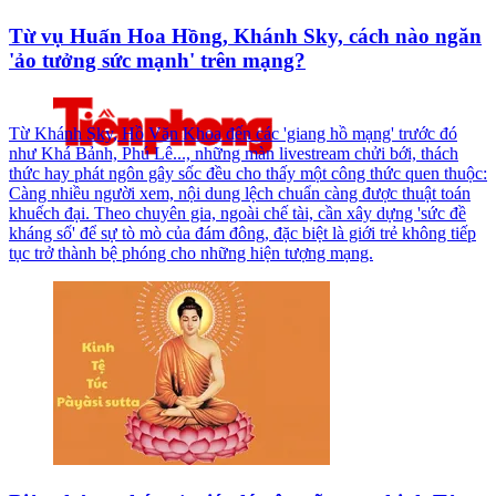
Từ vụ Huấn Hoa Hồng, Khánh Sky, cách nào ngăn
'ảo tưởng sức mạnh' trên mạng?
Từ Khánh Sky, Hồ Văn Khoa đến các 'giang hồ mạng' trước đó
như Khá Bảnh, Phú Lê..., những màn livestream chửi bới, thách
thức hay phát ngôn gây sốc đều cho thấy một công thức quen thuộc:
Càng nhiều người xem, nội dung lệch chuẩn càng được thuật toán
khuếch đại. Theo chuyên gia, ngoài chế tài, cần xây dựng 'sức đề
kháng số' để sự tò mò của đám đông, đặc biệt là giới trẻ không tiếp
tục trở thành bệ phóng cho những hiện tượng mạng.