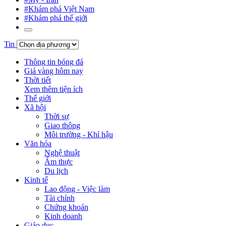
#Khám phá Việt Nam
#Khám phá thế giới
Tin
Thông tin bóng đá
Giá vàng hôm nay
Thời tiết
Xem thêm tiện ích
Thế giới
Xã hội
Thời sự
Giao thông
Môi trường - Khí hậu
Văn hóa
Nghệ thuật
Ẩm thực
Du lịch
Kinh tế
Lao động - Việc làm
Tài chính
Chứng khoán
Kinh doanh
Giáo dục