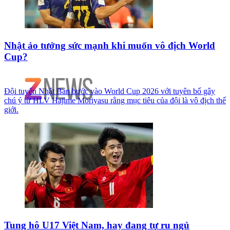
Nhật ảo tưởng sức mạnh khi muốn vô địch World
Cup?
Đội tuyển Nhật Bản bước vào World Cup 2026 với tuyên bố gây
chú ý từ HLV Hajime Moriyasu rằng mục tiêu của đội là vô địch thế
giới.
Tung hô U17 Việt Nam, hay đang tự ru ngủ