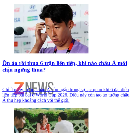
Ồn ào rồi thua 6 trận liên tiếp, khi nào châu Á mới
chịu ngừng thua?
Chỉ ít ngày trước, châu Á còn ngập trong sự lạc quan khi 6 đại diện
liên tiếp bất bại ở World Cup 2026. Điều này còn tạo ảo tưởng châu
Á thu hẹp khoảng cách với thế giới.