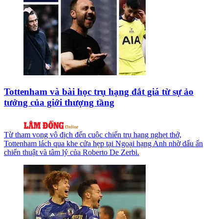
Tottenham và bài học trụ hạng đắt giá từ sự ảo
tưởng của giới thượng tầng
Từ tham vọng vô địch đến cuộc chiến trụ hạng nghẹt thở,
Tottenham lách qua khe cửa hẹp tại Ngoại hạng Anh nhờ dấu ấn
chiến thuật và tâm lý của Roberto De Zerbi.