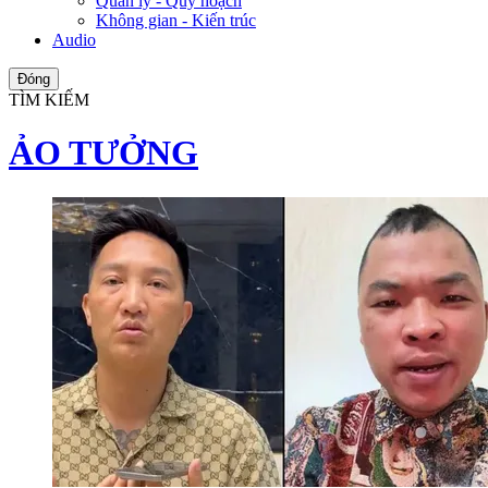
Quản lý - Quy hoạch
Không gian - Kiến trúc
Audio
Đóng
TÌM KIẾM
ẢO TƯỞNG