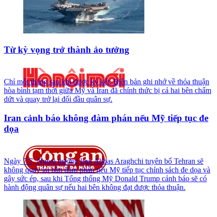
Từ kỳ vọng trở thành ảo tưởng
Chỉ một tháng sau khi được ký kết, Biên bản ghi nhớ về thỏa thuận
hòa bình tạm thời giữa Mỹ và Iran đã chính thức bị cả hai bên chấm
dứt và quay trở lại đối đầu quân sự.
Iran cảnh báo không đàm phán nếu Mỹ tiếp tục đe
dọa
Ngày 7-7, Ngoại trưởng Iran Abbas Araghchi tuyên bố Tehran sẽ
không quay lại bàn đàm phán nếu Mỹ tiếp tục chính sách đe dọa và
gây sức ép, sau khi Tổng thống Mỹ Donald Trump cảnh báo sẽ có
hành động quân sự nếu hai bên không đạt được thỏa thuận.