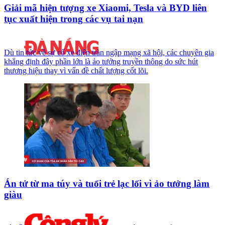
Giải mã hiện tượng xe Xiaomi, Tesla và BYD liên
tục xuất hiện trong các vụ tai nạn
Dù tin tức về sự cố xe điện tràn ngập mạng xã hội, các chuyên gia
khẳng định đây phần lớn là ảo tưởng truyền thông do sức hút
thương hiệu thay vì vấn đề chất lượng cốt lõi.
Án tử từ ma túy và tuổi trẻ lạc lối vì ảo tưởng làm
giàu