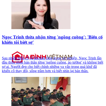
Ngọc Trinh thừa nhận từng 'ngông cuồng': 'Biến cố
khiến tôi biết sợ'
Sau nhiều biến cố và khoảng lặng trong sự nghiệp, Ngọc Trinh lần
đầu thừa nhận bản thân từng 'ngông cuồng, ảo tưởng' và không biết
sợ ai. Người đẹp cho biết chính những va vấp trong quá khứ đã
khiến cô thay đổi, sống trầm hơn và biết nhìn lại bản thân.