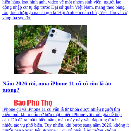
hiện hàng loạt hình ảnh, video về một nhóm sinh viên, người lao
động nhập cư tụ tập trước Đại sứ quán Việt Nam, mang theo băng
rôn, biểu tượng của cái gọi là 'Hội Anh em dân chủ', Việt Tân và cờ
vàng ba sọc đỏ.
Năm 2026 rồi, mua iPhone 11 cũ có còn là ảo
tưởng?
iPhone cũ và iPhone 11 cũ vẫn là từ khóa được nhiều người tìm
kiếm mỗi khi muốn sở hữu một chiếc iPhone với mức giá dễ tiếp
cận. Dù đã ra mắt nhiều năm, mẫu máy này vẫn đáp ứng được
nhiều tác vụ phổ biến. Tuy nhiên, khi bước sang năm 2026, không ít
người băn khoăn liệu iPhone 11 cũ có phải là ảo tưởng không.