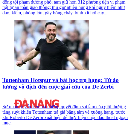
động tội phạm đường phố; tạm giữ hơn 312 phương tiện vi phạm
trật tự an toàn giao thông; thu giữ nhiều hung khí nguy hiểm như
dao, kiếm, phóng lợn, gậy bóng chày, bình xịt hơi cay...
Tottenham Hotspur và bài học trụ hạng: Từ ảo
tưởng vô địch đến cuộc giải cứu của De Zerbi
Sự quản lý yếu kém và những quyết định sai lầm của giới thượng
tầng suýt khiến Tottenham trả giá bằng tấm vé xuống hạng, trước
khi Roberto De Zerbi xuất hiện để thực hiện cuộc đào thoát ngoạn
mục.