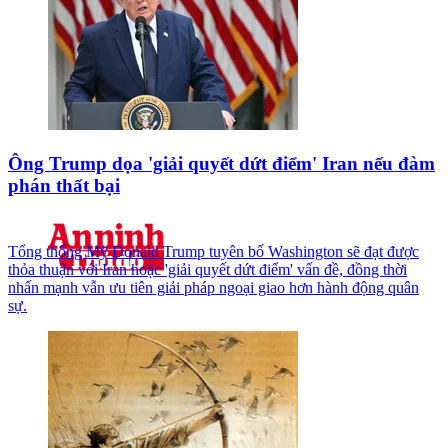
Ông Trump dọa 'giải quyết dứt điểm' Iran nếu đàm
phán thất bại
Tổng thống Mỹ Donald Trump tuyên bố Washington sẽ đạt được
thỏa thuận với Iran hoặc 'giải quyết dứt điểm' vấn đề, đồng thời
nhấn mạnh vẫn ưu tiên giải pháp ngoại giao hơn hành động quân
sự.