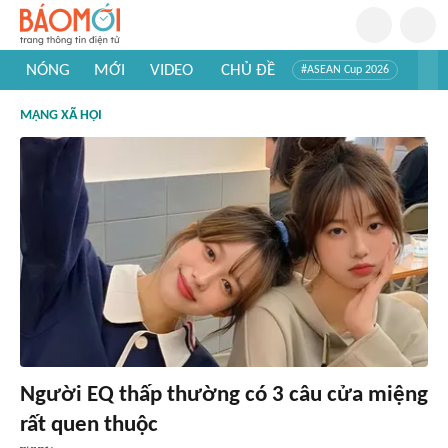
NÓNG
MỚI
VIDEO
CHỦ ĐỀ
#ASEAN Cup 2026
#Trí tuệ nhân tạo
#Mỹ - Iran
#Khám phá Việt Nam
MẠNG XÃ HỘI
#Khám phá thế giới
Người EQ thấp thường có 3 câu cửa miệng
rất quen thuộc