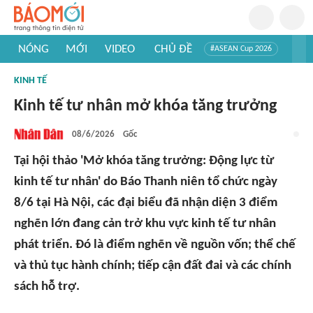
NÓNG
MỚI
VIDEO
CHỦ ĐỀ
#ASEAN Cup 2026
#Trí tuệ nhân tạo
#Mỹ - Iran
#Khám phá Việt Nam
KINH TẾ
#Khám phá thế giới
Kinh tế tư nhân mở khóa tăng trưởng
08/6/2026
Gốc
Tại hội thảo 'Mở khóa tăng trưởng: Động lực từ
kinh tế tư nhân' do Báo Thanh niên tổ chức ngày
8/6 tại Hà Nội, các đại biểu đã nhận diện 3 điểm
nghẽn lớn đang cản trở khu vực kinh tế tư nhân
phát triển. Đó là điểm nghẽn về nguồn vốn; thể chế
và thủ tục hành chính; tiếp cận đất đai và các chính
sách hỗ trợ.