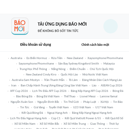
TẢI ỨNG DỤNG BÁO MỚI
ĐỂ KHÔNG BỎ SÓT TIN TỨC
Điều khoản sử dụng
Chính sách bảo mật
Australia
Eo Biển Hormuz
Rửa Tiền
New Zealand
Xaysomphone Phomvihane
Saysomphone Phomvihane
Sân Bay Sydney Kingsford Smith
Malaysia
Trung Học Phổ Thông
Nắng Nóng
Điểm Chuẩn
Chủ Tịch Quốc Hội
New Zealand Cindy Kiro
Quốc Hội Lào
Nhà Nước Việt Nam
Australia Sam Mostyn
Trần Thanh Mẫn
Tô Lâm
Đảng Nhân Dân Cách Mạng Lào
Iran
Ban Chấp Hành Trung Ương Đảng Cộng Sản Việt Nam
Lào
ASEAN Cup 2026
AFF Cup 2026
Lịch Thi Đấu AFF Cup 2026
Bảng Xếp Hạng AFF Cup 2026
Bóng Đá
Báo Bóng Đá
Bóng Đá Việt Nam
Thể Thao
Lionel Messi
Lamine Yamal
Nguyễn Xuân Son
Nguyễn Đình Bắc
Tin Thế Giới
Pháp Luật
Xã Hội
Tin Bão
Tin Tức
Giá Vàng
Tuyển Việt Nam
U23 Việt Nam
U17 Việt Nam
Kết Quả Bóng Đá
Ngoại Hạng Anh
Bảng Xếp Hạng Ngoại Hạng Anh
Lịch Thi Đấu Ngoại Hạng Anh
Cúp C1
Kết Quả Vietlott Power 6/55
Kết Quả Xổ Số
Xổ Số Miền Nam
Xổ Số Miền Bắc
Xổ Số Miền Trung
Giao Thông
Thời Sự