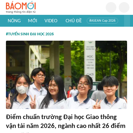
NÓNG
MỚI
VIDEO
CHỦ ĐỀ
#ASEAN Cup 2026
#Trí tuệ nhân tạo
#Mỹ - Iran
#Khám phá Việt Nam
#TUYỂN SINH ĐẠI HỌC 2026
#Khám phá thế giới
Điểm chuẩn trường Đại học Giao thông
vận tải năm 2026, ngành cao nhất 26 điểm