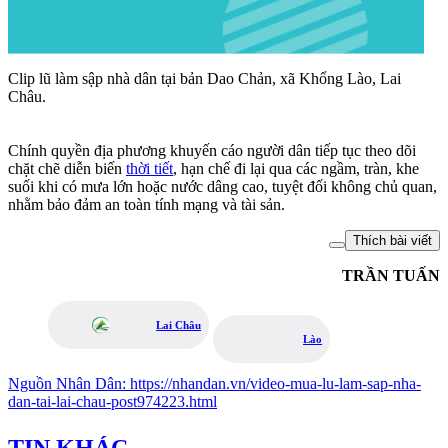
Clip lũ làm sập nhà dân tại bản Dao Chản, xã Khổng Lào, Lai
Châu.
Chính quyền địa phương khuyến cáo người dân tiếp tục theo dõi
chặt chẽ diễn biến
thời tiết
, hạn chế đi lại qua các ngầm, tràn, khe
suối khi có mưa lớn hoặc nước dâng cao, tuyệt đối không chủ quan,
nhằm bảo đảm an toàn tính mạng và tài sản.
Thích bài viết
TRẦN TUẤN
Lai Châu
Lào
Nguồn
Nhân Dân
:
https://nhandan.vn/video-mua-lu-lam-sap-nha-
dan-tai-lai-chau-post974223.html