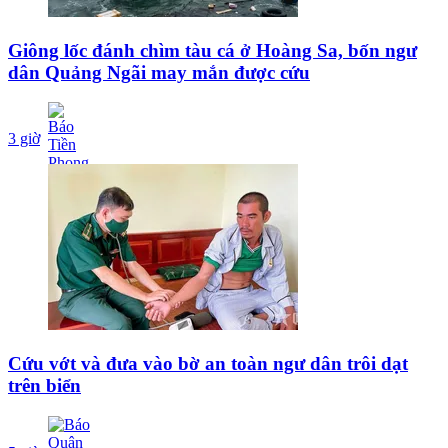
Giông lốc đánh chìm tàu cá ở Hoàng Sa, bốn ngư
dân Quảng Ngãi may mắn được cứu
3 giờ
Cứu vớt và đưa vào bờ an toàn ngư dân trôi dạt
trên biển