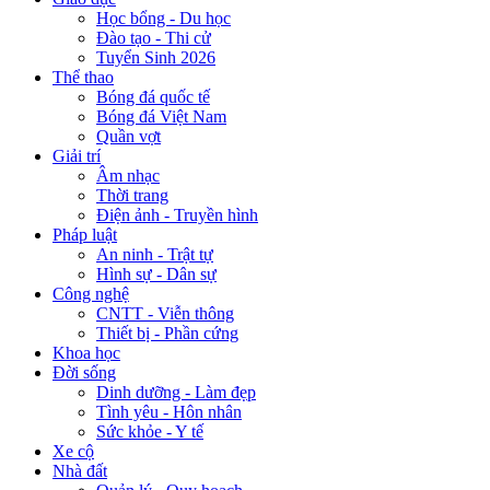
Học bổng - Du học
Đào tạo - Thi cử
Tuyển Sinh 2026
Thể thao
Bóng đá quốc tế
Bóng đá Việt Nam
Quần vợt
Giải trí
Âm nhạc
Thời trang
Điện ảnh - Truyền hình
Pháp luật
An ninh - Trật tự
Hình sự - Dân sự
Công nghệ
CNTT - Viễn thông
Thiết bị - Phần cứng
Khoa học
Đời sống
Dinh dưỡng - Làm đẹp
Tình yêu - Hôn nhân
Sức khỏe - Y tế
Xe cộ
Nhà đất