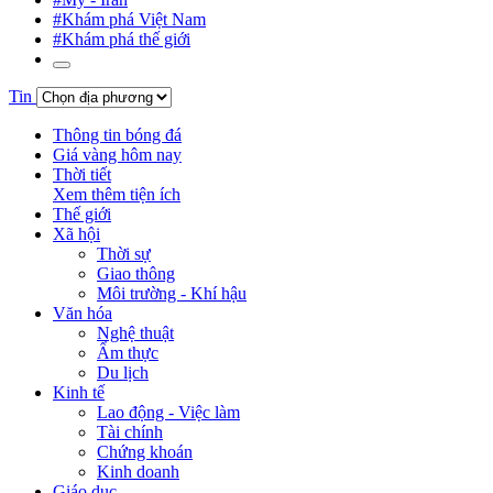
#Khám phá Việt Nam
#Khám phá thế giới
Tin
Thông tin bóng đá
Giá vàng hôm nay
Thời tiết
Xem thêm tiện ích
Thế giới
Xã hội
Thời sự
Giao thông
Môi trường - Khí hậu
Văn hóa
Nghệ thuật
Ẩm thực
Du lịch
Kinh tế
Lao động - Việc làm
Tài chính
Chứng khoán
Kinh doanh
Giáo dục