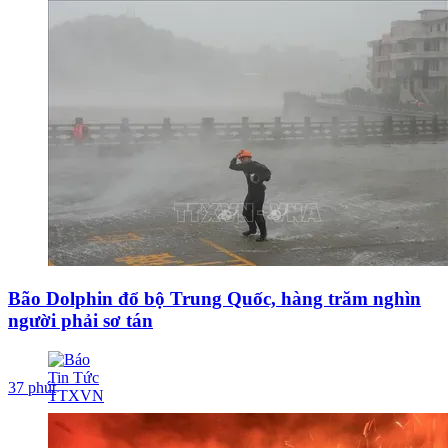
Bão Dolphin đổ bộ Trung Quốc, hàng trăm nghìn
người phải sơ tán
37 phút