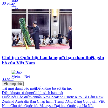
30 phút
Chủ tịch Quốc hội Lào là người bạn thân thiết, gắn
bó của Việt Nam
33 phút
Về trang chủ
Tải ứng dụng báo mới
Để không bỏ sót tin tức
Điều khoản sử dụng
Chính sách bảo mật
Quốc hội Lào
điểm chuẩn
New Zealand Cindy Kiro
Tô Lâm
New
Zealand
Australia
Ban Chấp hành Trung ương Đảng Cộng sản Việt
Nam
Chủ tịch Quốc hội
Malaysia
Đại học Quốc gia Hà Nội