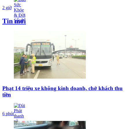
2 giờ
Tin mới
Phạt 14 triệu xe không kinh doanh, chở khách thu
tiền
6 phút