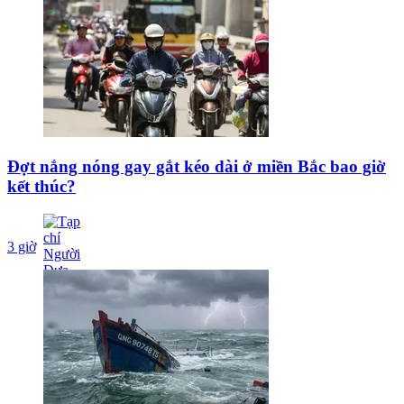
Đợt nắng nóng gay gắt kéo dài ở miền Bắc bao giờ
kết thúc?
3 giờ