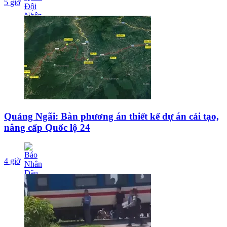
5 giờ
Quảng Ngãi: Bàn phương án thiết kế dự án cải tạo,
nâng cấp Quốc lộ 24
4 giờ