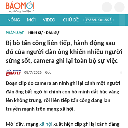
NÓNG
MỚI
VIDEO
CHỦ ĐỀ
#ASEAN Cup 2026
#Trí tuệ nhân tạo
#Mỹ - Iran
#Khám phá Việt Nam
PHÁP LUẬT
HÌNH SỰ - DÂN SỰ
#Khám phá thế giới
Bị bò tấn công liên tiếp, hành động sau
đó của người đàn ông khiến nhiều người
sửng sốt, camera ghi lại toàn bộ sự việc
08/7/2026
Gốc
Đoạn clip do camera an ninh ghi lại cảnh một người
đàn ông bất ngờ bị chính con bò mình dắt húc văng
lên không trung, rồi liên tiếp tấn công đang lan
truyền mạnh trên mạng xã hội.
Mới đây, mạng
xã hội
xuất hiện clip ghi lại cảnh đáng