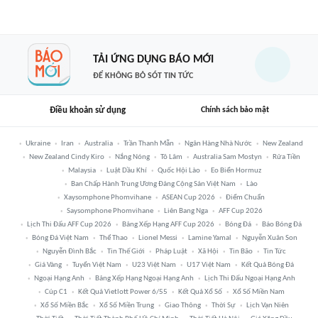
TẢI ỨNG DỤNG BÁO MỚI
ĐỂ KHÔNG BỎ SÓT TIN TỨC
Điều khoản sử dụng
Chính sách bảo mật
Ukraine
Iran
Australia
Trần Thanh Mẫn
Ngân Hàng Nhà Nước
New Zealand
New Zealand Cindy Kiro
Nắng Nóng
Tô Lâm
Australia Sam Mostyn
Rửa Tiền
Malaysia
Luật Dầu Khí
Quốc Hội Lào
Eo Biển Hormuz
Ban Chấp Hành Trung Ương Đảng Cộng Sản Việt Nam
Lào
Xaysomphone Phomvihane
ASEAN Cup 2026
Điểm Chuẩn
Saysomphone Phomvihane
Liên Bang Nga
AFF Cup 2026
Lịch Thi Đấu AFF Cup 2026
Bảng Xếp Hạng AFF Cup 2026
Bóng Đá
Báo Bóng Đá
Bóng Đá Việt Nam
Thể Thao
Lionel Messi
Lamine Yamal
Nguyễn Xuân Son
Nguyễn Đình Bắc
Tin Thế Giới
Pháp Luật
Xã Hội
Tin Bão
Tin Tức
Giá Vàng
Tuyển Việt Nam
U23 Việt Nam
U17 Việt Nam
Kết Quả Bóng Đá
Ngoại Hạng Anh
Bảng Xếp Hạng Ngoại Hạng Anh
Lịch Thi Đấu Ngoại Hạng Anh
Cúp C1
Kết Quả Vietlott Power 6/55
Kết Quả Xổ Số
Xổ Số Miền Nam
Xổ Số Miền Bắc
Xổ Số Miền Trung
Giao Thông
Thời Sự
Lịch Vạn Niên