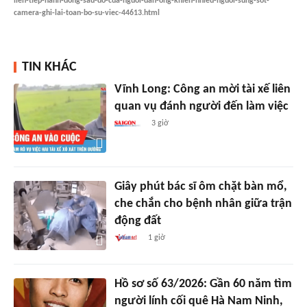
lien-tiep-hanh-dong-sau-do-cua-nguoi-dan-ong-khien-nhieu-nguoi-sung-sot-
camera-ghi-lai-toan-bo-su-viec-44613.html
TIN KHÁC
Vĩnh Long: Công an mời tài xế liên
quan vụ đánh người đến làm việc
3 giờ
Giây phút bác sĩ ôm chặt bàn mổ,
che chắn cho bệnh nhân giữa trận
động đất
1 giờ
Hồ sơ số 63/2026: Gần 60 năm tìm
người lính cối quê Hà Nam Ninh,