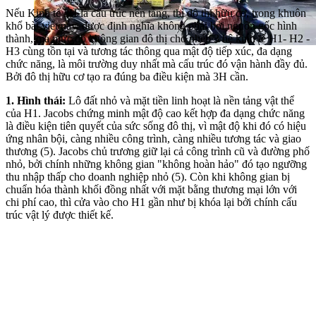
Nếu Kinh tế 3H là cấu trúc nền tảng, thì đô thị hữu cơ, trong khuôn
khổ bài viết này, được định nghĩa không phải bởi nguồn gốc hình
thành, mà mức độ không gian đô thị cho phép 3 hệ kinh tế H1- H2 -
H3 cùng tồn tại và tương tác thông qua mật độ tiếp xúc, đa dạng
chức năng, là môi trường duy nhất mà cấu trúc đó vận hành đầy đủ.
Bởi đô thị hữu cơ tạo ra đúng ba điều kiện mà 3H cần.
1. Hình thái:
Lô đất nhỏ và mặt tiền linh hoạt là nền tảng vật thể
của H1. Jacobs chứng minh mật độ cao kết hợp đa dạng chức năng
là điều kiện tiên quyết của sức sống đô thị, vì mật độ khi đó có hiệu
ứng nhân bội, càng nhiều công trình, càng nhiều tương tác và giao
thương (5). Jacobs chủ trương giữ lại cả công trình cũ và đường phố
nhỏ, bởi chính những không gian "không hoàn hảo" đó tạo ngưỡng
thu nhập thấp cho doanh nghiệp nhỏ (5). Còn khi không gian bị
chuẩn hóa thành khối đồng nhất với mặt bằng thương mại lớn với
chi phí cao, thì cửa vào cho H1 gần như bị khóa lại bởi chính cấu
trúc vật lý được thiết kế.