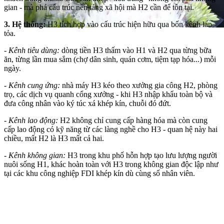
gian - mà phá cấu trúc nền tảng xã hội mà H2 cần để tồn tại.
3. Hệ thống:
H3 tích hợp vào cấu trúc hiện hữu qua bốn kênh lan
tỏa.
- Kênh tiêu dùng:
dòng tiền H3 thấm vào H1 và H2 qua từng bữa
ăn, từng lần mua sắm (chợ dân sinh, quán cơm, tiệm tạp hóa...) mỗi
ngày.
- Kênh cung ứng:
nhà máy H3 kéo theo xưởng gia công H2, phòng
trọ, các dịch vụ quanh cổng xưởng - khi H3 nhập khẩu toàn bộ và
đưa công nhân vào ký túc xá khép kín, chuỗi đó đứt.
- Kênh lao động:
H2 không chỉ cung cấp hàng hóa mà còn cung
cấp lao động có kỹ năng từ các làng nghề cho H3 - quan hệ này hai
chiều, mất H2 là H3 mất cả hai.
- Kênh không gian:
H3 trong khu phố hỗn hợp tạo lưu lượng người
nuôi sống H1, khác hoàn toàn với H3 trong không gian độc lập như
tại các khu công nghiệp FDI khép kín dù cùng số nhân viên.