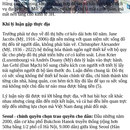
Hãng cần đặt trong khu phố hỗn hợp để tạo và hấp thụ chuỗi dịch
vụ địa phương. Mất đô thị hữu cơ không chỉ là mất cảnh quan, mà
mất nền tảng cho kinh tế 3H.
Khi lý luận gặp thực địa
Trường phái tư duy về đô thị hữu cơ kéo dài hơn 60 năm. Jane
Jacobs (Mỹ, 1916 -2006) đặt nền móng với quan niệm sức sống đô
thị đến từ người dân, không phải bản vẽ. Christopher Alexander
(Mỹ, 1936 - 2022) hệ thống hóa thành ngôn ngữ thiết kế với bộ quy
tắc cho phép đô thị phát triển hữu cơ có kiểm soát. Léon Krier
(Luxembourg) và Andrés Duany (Mỹ) đưa lý luận vào thực hành.
Jan Gehl (Đan Mạch) bổ sung chiều kích con người với triết lý lấy
trải nghiệm người đi bộ làm thước đo. Luận điểm chung là: Đô thị
có sức sống không thể thiết kế hoàn chỉnh từ đầu, chỉ hình thành khi
từng căn nhà, hàng quán, con hẻm tích lũy đủ lâu để tạo ra sức sống
mà không một chủ đầu tư nào mua được bằng tiền (5).
Lý luận này đã được trả lời bằng thực địa, với hai bài học rất khác
nhau nhưng cùng dẫn đến một kết luận, và cả hai đều liên quan trực
tiếp đến những lựa chọn mà Việt Nam đang phải đối mặt.
Seoul - chính quyền chọn trao quyền cho dân:
Đầu những năm
2000, dân cư khu phố Bukchon Hanok truyền thống (rộng hơn
50ha bằng 1/2 phố cổ Hà Nội, 9.000 dân) giữa lòng Seoul (Hàn