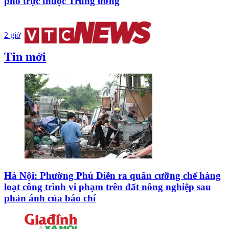
phố trực thuộc Trung ương
2 giờ
Tin mới
Hà Nội: Phường Phú Diễn ra quân cưỡng chế hàng
loạt công trình vi phạm trên đất nông nghiệp sau
phản ánh của báo chí