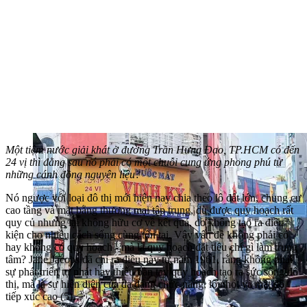
Một tiệm nước giải khát ở đường Trần Hưng Đạo, TP.HCM có đến
24 vị thì đằng sau nó phải có một chuỗi cung ứng phong phú từ
những cánh đồng nguyên liệu?
Nó ngược với loại đô thị mới hiện nay chia theo lô đất lớn, chung cư
cao tầng và mặt bằng thương mại tập trung, dù được quy hoạch rất
quy củ nhưng lại không hữu cơ về kết quả, do không tạo ra điều
kiện cho nhiều cách sống cùng tồn tại. Vậy vấn đề không phải có
hay không có quy hoạch - mà là quy hoạch đặt tiêu chí gì làm trung
tâm? Jane Jacobs đã chỉ ra điều này từ năm 1961, rằng không phải
sự phát triển tự phát hay thiếu bàn tay quy hoạch tạo ra sức sống đô
thị, mà là sự hiện diện của đa dạng chức năng, lô nhỏ, và mật độ
tiếp xúc cao (5).