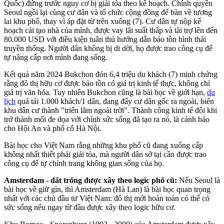
Quốc) đứng trước nguy cơ bị giải tỏa theo kế hoạch. Chính quyền
Seoul ngồi lại cùng cư dân và tổ chức cộng đồng để bàn về tương
lai khu phố, thay vì áp đặt từ trên xuống (7). Cư dân tự nộp kế
hoạch cải tạo nhà của mình, được vay lãi suất thấp và tài trợ lên đến
80.000 USD với điều kiện tuân thủ hướng dẫn bảo tồn hình thái
truyền thống. Người dân không bị di dời, họ được trao công cụ để
tự nâng cấp nơi mình đang sống.
Kết quả năm 2024 Bukchon đón 6,4 triệu du khách (7) minh chứng
rằng đô thị hữu cơ được bảo tồn có giá trị kinh tế thực, không chỉ
giá trị văn hóa. Tuy nhiên Bukchon cũng là bài học về giới hạn,
du
lịch
quá tải 1.000 khách/1 dân, đang đẩy cư dân gốc ra ngoài, biến
khu dân cư thành "triển lãm ngoài trời". Thành công kinh tế đôi khi
trở thành mối đe dọa với chính sức sống đã tạo ra nó, là cảnh báo
cho Hội An và phố cổ Hà Nội.
Bài học cho Việt Nam rằng những khu phố cũ đang xuống cấp
không nhất thiết phải giải tỏa, mà người dân sở tại cần được trao
công cụ để tự chỉnh trang không gian sống của họ.
Amsterdam - đất trống được xây theo logic phố cũ:
Nếu Seoul là
bài học về giữ gìn, thì Amsterdam (Hà Lan) là bài học quan trọng
nhất với các chủ đầu tư Việt Nam: đô thị mới hoàn toàn có thể có
sức sống nếu ngay từ đầu được xây theo logic hữu cơ.