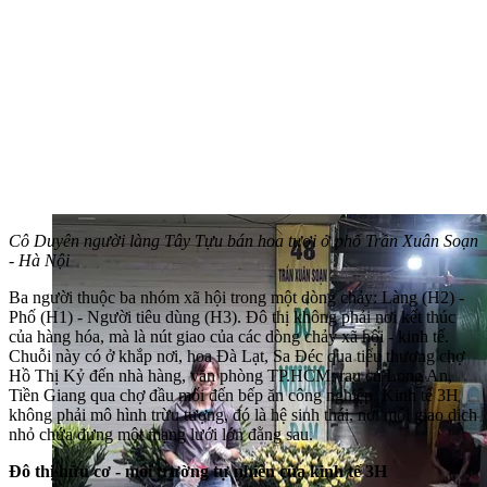
Cô Duyên người làng Tây Tựu bán hoa tươi ở phố Trần Xuân Soạn
- Hà Nội
Ba người thuộc ba nhóm xã hội trong một dòng chảy: Làng (H2) -
Phố (H1) - Người tiêu dùng (H3). Đô thị không phải nơi kết thúc
của hàng hóa, mà là nút giao của các dòng chảy xã hội - kinh tế.
Chuỗi này có ở khắp nơi, hoa Đà Lạt, Sa Đéc qua tiểu thương chợ
Hồ Thị Kỷ đến nhà hàng, văn phòng TP.HCM; rau củ Long An,
Tiền Giang qua chợ đầu mối đến bếp ăn công nghiệp. Kinh tế 3H
không phải mô hình trừu tượng, đó là hệ sinh thái, nơi mỗi giao dịch
nhỏ chứa đựng một mạng lưới lớn đằng sau.
Đô thị hữu cơ - môi trường tự nhiên của kinh tế 3H