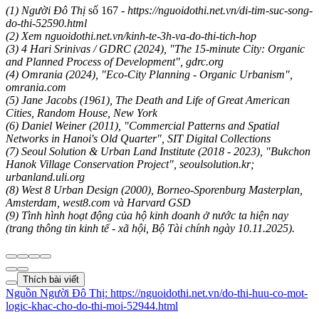
(1)
Người Đô Thị
số 167 -
https://nguoidothi.net.vn/di-tim-suc-song-
do-thi-52590.html
(2) Xem nguoidothi.net.vn/kinh-te-3h-va-do-thi-tich-hop
(3) 4 Hari Srinivas / GDRC (2024), "The 15-minute City: Organic
and Planned Process of Development", gdrc.org
(4) Omrania (2024), "Eco-City Planning - Organic Urbanism",
omrania.com
(5) Jane Jacobs (1961), The Death and Life of Great American
Cities, Random House, New York
(6) Daniel Weiner (2011), "Commercial Patterns and Spatial
Networks in Hanoi's Old Quarter", SIT Digital Collections
(7) Seoul Solution & Urban Land Institute (2018 - 2023), "Bukchon
Hanok Village Conservation Project", seoulsolution.kr;
urbanland.uli.org
(8) West 8 Urban Design (2000), Borneo-Sporenburg Masterplan,
Amsterdam, west8.com và Harvard GSD
(9) Tình hình hoạt động của hộ kinh doanh ở nước ta hiện nay
(trang thông tin kinh tế - xã hội, Bộ Tài chính ngày 10.11.2025).
Thích bài viết
Nguồn
Người Đô Thị
:
https://nguoidothi.net.vn/do-thi-huu-co-mot-
logic-khac-cho-do-thi-moi-52944.html