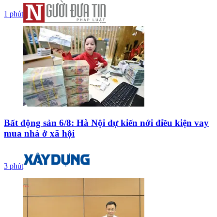
1 phút
Bất động sản 6/8: Hà Nội dự kiến nới điều kiện vay
mua nhà ở xã hội
3 phút