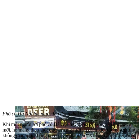
Phố cổ Hà Nội lúc nào cũng đông du khách.
Khi một người rời phố cổ Hà Nội hay hẻm Sài Gòn vào chung cư
mới, họ mang theo thói quen, mạng lưới và cách kiếm sống - nhưng
không gian mới không có chỗ vận hành nó. Không có mặt tiền buôn