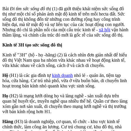
Bài
Đi tìm sức sống đô thị
(1) đã giới thiệu khái niệm sức sống đô
thị như một chỉ số phản ánh mật độ kinh tế trên mỗi hecta đất. Sức
sống đô thị không đến từ những con đường rộng hay công trình
hiện đại, mà từ mật độ và sự liên tục của các hoạt động con người.
Nhưng đó chỉ là phần nổi của một cấu trúc kinh tế -
xã hội
vận hành
thầm lặng, và chính cấu trúc đó mới là gốc rễ của sức sống đô thị.
Kinh tế 3H tạo sức sống đô thị
Kinh tế "3H" (hộ - họ -hãng) (2) là cách nhìn đơn giản nhất để hiểu
đô thị Việt Nam qua ba nhóm vừa khác nhau về hoạt động kinh tế,
vừa khác nhau về cách sống, cách ở và cách di chuyển.
Hộ
(H1) là các gia đình tự
kinh doanh
nhỏ lẻ - quán ăn, tiệm tạp
hóa, cửa hàng. Cư trú nhà phố, vừa ở vừa buôn bán, di chuyển linh
hoạt trong bán kính nhỏ quanh khu vực sinh sống.
Họ
(H2) là mạng lưới dòng họ và làng nghề - sản xuất dựa trên
quan hệ huyết tộc, truyền nghề qua nhiều thế hệ. Quần cư theo làng
xóm gần nơi sản xuất, di chuyển theo mạng lưới nghề và thị trường
với bán kính rộng hơn H1.
Hãng
(H3) là doanh nghiệp, cơ quan, tổ chức - khu vực kinh tế
chính thức, làm công ăn lương. Cư trú chung cư, khu đô thị, nhà