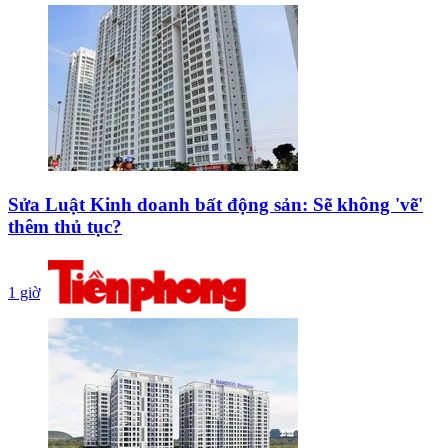
Sửa Luật Kinh doanh bất động sản: Sẽ không 'vẽ'
thêm thủ tục?
1 giờ