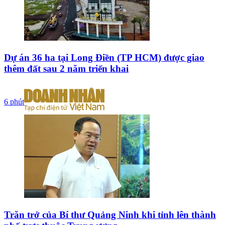
Dự án 36 ha tại Long Điền (TP HCM) được giao
thêm đất sau 2 năm triển khai
6 phút
Trăn trở của Bí thư Quảng Ninh khi tỉnh lên thành