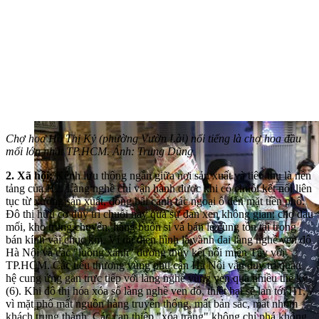
Chợ hoa Hồ Thị Kỷ (phường Vườn Lài) nổi tiếng là chợ hoa đầu
mối lớn nhất TP.HCM. Ảnh: Trung Dũng
2. Xã hội:
Kênh lưu thông ngắn giữa nơi sản xuất và tiêu thụ là nền
tảng của H2. Làng nghề chỉ vận hành được khi có chuỗi kết nối liên
tục từ xưởng sản xuất, đồng bãi canh tác ngoại ô đến mặt tiền phố.
Đô thị hữu cơ duy trì chuỗi này qua sự đan xen không gian: chợ đầu
mối, kho trung chuyển, hàng buôn sỉ và bán lẻ cùng tồn tại trong
bán kính vài chục km. Ví dụ điển hình là vành đai làng nghề ven đô
Hà Nội và các "luồng xanh" đường thủy kết nối miền Tây với
TP.HCM. Các tiểu thương vùng phụ cận Hà Nội vẫn duy trì quan
hệ cung ứng gắn trực tiếp với làng nghề vùng ven qua nhiều thế kỷ
(6). Khi đô thị hóa xóa sổ làng nghề ven đô, thiệt hại sẽ lan tới H1,
vì mặt phố mất nguồn hàng truyền thống, mất bản sắc, mất nhóm
khách trung thành. Các can thiệp "xóa trắng" không chỉ phá không