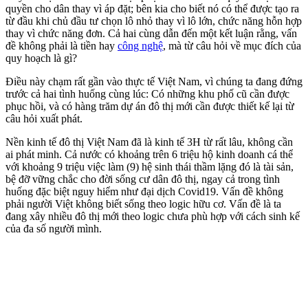
quyền cho dân thay vì áp đặt; bên kia cho biết nó có thể được tạo ra
từ đầu khi chủ đầu tư chọn lô nhỏ thay vì lô lớn, chức năng hỗn hợp
thay vì chức năng đơn. Cả hai cùng dẫn đến một kết luận rằng, vấn
đề không phải là tiền hay
công nghệ
, mà từ câu hỏi về mục đích của
quy hoạch là gì?
Điều này chạm rất gần vào thực tế Việt Nam, vì chúng ta đang đứng
trước cả hai tình huống cùng lúc: Có những khu phố cũ cần được
phục hồi, và có hàng trăm dự án đô thị mới cần được thiết kế lại từ
câu hỏi xuất phát.
Nền kinh tế đô thị Việt Nam đã là kinh tế 3H từ rất lâu, không cần
ai phát minh. Cả nước có khoảng trên 6 triệu hộ kinh doanh cá thể
với khoảng 9 triệu việc làm (9) hệ sinh thái thầm lặng đó là tài sản,
bệ đỡ vững chắc cho đời sống cư dân đô thị, ngay cả trong tình
huống đặc biệt nguy hiểm như đại dịch Covid19. Vấn đề không
phải người Việt không biết sống theo logic hữu cơ. Vấn đề là ta
đang xây nhiều đô thị mới theo logic chưa phù hợp với cách sinh kế
của đa số người mình.