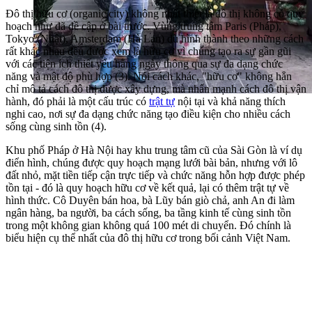
Đô thị hữu cơ (organic city) không nhất thiết là đô thị không có quy
hoạch như đã đề cập ở bài trước. Vùng trung tâm Paris (Pháp),
Tokyo (Nhật), Amsterdam (Hà Lan) dù hình thành theo những cách
rất khác nhau đều được xem là hữu cơ vì chúng tạo ra sự gần gũi
với các tiện ích thiết yếu hằng ngày thông qua sự đa dạng chức
năng và mật độ phù hợp (3). Nói cách khác, "hữu cơ" không hẳn
chỉ mô tả cách đô thị được xây dựng, mà nhấn mạnh cách đô thị vận
hành, đó phải là một cấu trúc có
trật tự
nội tại và khả năng thích
nghi cao, nơi sự đa dạng chức năng tạo điều kiện cho nhiều cách
sống cùng sinh tồn (4).
Khu phố Pháp ở Hà Nội hay khu trung tâm cũ của Sài Gòn là ví dụ
điển hình, chúng được quy hoạch mạng lưới bài bản, nhưng với lô
đất nhỏ, mặt tiền tiếp cận trực tiếp và chức năng hỗn hợp được phép
tồn tại - đó là quy hoạch hữu cơ về kết quả, lại có thêm trật tự về
hình thức. Cô Duyên bán hoa, bà Lũy bán giò chả, anh An đi làm
ngân hàng, ba người, ba cách sống, ba tầng kinh tế cùng sinh tồn
trong một không gian không quá 100 mét di chuyển. Đó chính là
biểu hiện cụ thể nhất của đô thị hữu cơ trong bối cảnh Việt Nam.