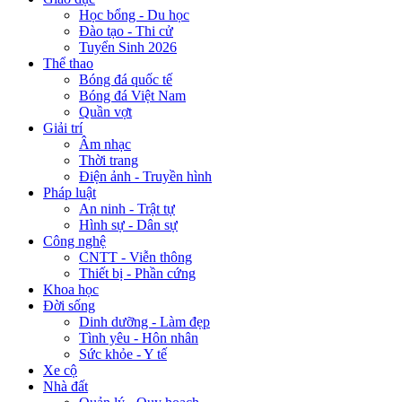
Học bổng - Du học
Đào tạo - Thi cử
Tuyển Sinh 2026
Thể thao
Bóng đá quốc tế
Bóng đá Việt Nam
Quần vợt
Giải trí
Âm nhạc
Thời trang
Điện ảnh - Truyền hình
Pháp luật
An ninh - Trật tự
Hình sự - Dân sự
Công nghệ
CNTT - Viễn thông
Thiết bị - Phần cứng
Khoa học
Đời sống
Dinh dưỡng - Làm đẹp
Tình yêu - Hôn nhân
Sức khỏe - Y tế
Xe cộ
Nhà đất