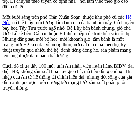
trọ. Di chuyển theo tuyến cố định nhà - nơi làm việc theo giờ cao
điểm rõ rệt.
Một buổi sáng trên phố Trần Xuân Soạn, thuộc khu phố cũ của
Hà
Nội
, có thể thấy mối tương tác đan xen của ba nhóm này. Cô Duyên
bày hoa Tây Tựu trước ngõ nhỏ. Bà Lũy bán bánh chưng, giò chả
Ước Lễ kề bên. Cả hai thuộc H1 điểm tiếp xúc trực tiếp với đô thị.
Nhưng đằng sau mỗi bó hoa, mỗi khoanh giò, tấm bánh là một
mạng lưới H2 kéo dài về nông thôn, nới đất đai chia theo hộ, kỹ
thuật truyền qua nhiều thế hệ, danh tiếng dòng họ, sản phẩm mang
tên làng được đảm bảo chất lượng.
Cách đó chưa đầy 100 mét, anh An nhân viên ngân hàng BIDV, đại
diện H3, không sản xuất hoa hay giò chả, mà tiêu dùng chúng. Thu
nhập của An từ hệ thống tài chính hiện đại, nhưng đời sống của gia
đình anh lại được nuôi dưỡng bởi mạng lưới sản xuất phân phối
truyền thống.