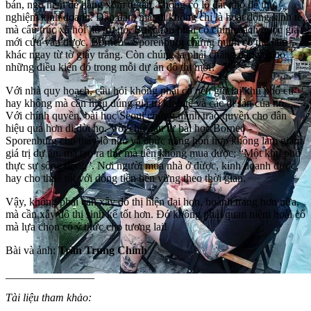
bán, ngõ hẻm để hàng xóm tụ tập, không có lô đất nhỏ để thử
nghiệm kinh doanh. Dần dần, mất đi không chỉ là hoạt động kinh tế,
mà cấu trúc xã hội hỗ trợ nó. Bukchon phải có chính sách quốc gia
mới cứu vãn được. Borneo - Sporenburg chứng minh có thể làm
khác ngay từ tờ giấy trắng. Còn chúng ta phải chăng đang từ bỏ
những điều kiện đó trong mỗi dự án đô thị mới?
Với nhà quy hoạch, câu hỏi không phải có nên giữ lại khu phố cũ
hay không mà cần hiểu đúng giá trị kinh tế và các di sản của nó.
Với chính quyền, bài học Seoul chứng minh trao quyền cho dân
hiệu quả hơn di dời họ. Với chủ đầu tư bài học Borneo -
Sporenburg cho thấy lô nhỏ và chức năng hỗn hợp không làm giảm
giá trị dự án, mà tạo ra thứ mà tiền không mua được: “Một khu phố
thực sự sống động”. Nơi người mua nhà ở được, kinh doanh được,
hay cho thuê tốt với dòng tiền bền vững theo thời gian.
Vậy, không phải cần xây đô thị hiện đại hơn, hoành tráng hơn nữa,
mà cần xây đô thị sinh kế tốt hơn. Đó không phải quan niệm hoài cổ
mà lựa chọn có ý thức cho tương lai!
Bài và ảnh:
Trần Trung Chính
________________
Tài liệu tham khảo: