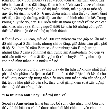
Khu Borneo - Sporenburg (1993 - 2000) của Amsterdam được xây
trên hai bán đảo có đất trống. Kiến trúc sư Adriaan Geuze và nhóm
West 8 không vẽ một khu đô thị hoàn chỉnh, mà họ đặt ra một bộ
quy tắc tối giản: lô đất 5 - 6 mét chiều ngang, nhà thấp (3 tầng), tầng
trệt tiếp cận mặt đường, mật độ cao theo mô hình nhà liên kế. Trong
khung quy tắc đó, hơn 100 kiến trúc sư tham gia thiết kế tạo các căn
nhà khác nhau (8). Không người thiết kế toàn bộ nhưng có người
thiết kế điều kiện để toàn bộ tự hình thành.
Kết quả có 2.500 căn, mật độ 100 căn nhà/hecta cao gấp ba lần mật
độ nhà ngoại ô điển hình, nhưng chỉ ba tầng, giữ được cảm giác phố
đi bộ. Sau hơn 20 năm Borneo - Sporenburg vẫn là một trong
những khu ở đáng sống nhất gần trung tâm Amsterdam. Nó đẹp vì
mỗi căn một vẻ, mỗi mặt tiền gợi một câu chuyện, đúng như một
con phố hình thành qua nhiều thế hệ.
Borneo - Sporenburg vì vậy cho thấy đô thị hữu cơ không nhất thiết
phải là sản phẩm của lịch sử dài lâu - nó có thể được thiết kế có chủ
ý nếu quy hoạch tập trung vào điều kiện sinh thành của sức sống đô
thị, tạo ra khu phố có bản sắc, thay vì cố gắng kiểm soát xây dựng
theo một đồ án cứng nhắc.
"Đô thị hình ảnh" hay "Đô thị sinh kế"?
Seoul và Amsterdam là hai bài học bổ sung cho nhau, một bên cho
thấy đô thị hữu cơ có thể được phục hồi khi chính quyền chọn trao