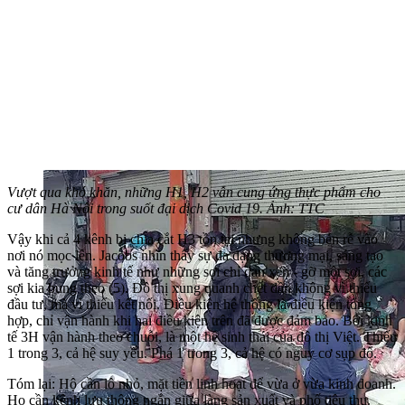
Vượt qua khó khăn, những H1, H2 vẫn cung ứng thực phẩm cho
cư dân Hà Nội trong suốt đại dịch Covid 19. Ảnh: TTC
Vậy khi cả 4 kênh bị chia cắt H3 tồn tại nhưng không bén rễ vào
nơi nó mọc lên. Jacobs nhìn thấy sự đa dạng thương mại, sáng tạo
và tăng trưởng kinh tế như những sợi chỉ đan xen - gỡ một sợi, các
sợi kia bung theo (5). Đô thị xung quanh chết dần không vì thiếu
đầu tư, mà vì thiếu kết nối. Điều kiện hệ thống là điều kiện tổng
hợp, chỉ vận hành khi hai điều kiện trên đã được đảm bảo. Bởi kinh
tế 3H vận hành theo chuỗi, là một hệ sinh thái của đô thị Việt. Thiếu
1 trong 3, cả hệ suy yếu. Phá 1 trong 3, cả hệ có nguy cơ sụp đổ.
Tóm lại: Hộ cần lô nhỏ, mặt tiền linh hoạt để vừa ở vừa kinh doanh.
Họ cần kênh lưu thông ngắn giữa làng sản xuất và phố tiêu thụ.