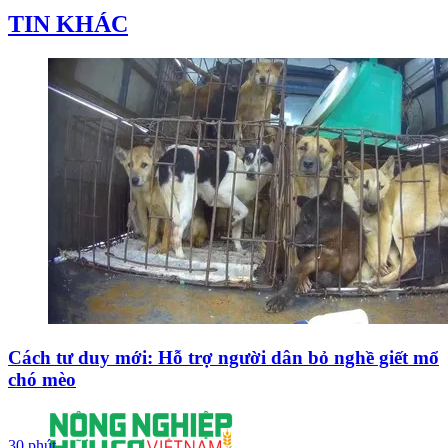
TIN KHÁC
Cách tư duy mới: Hỗ trợ người dân bỏ nghề giết mổ
chó mèo
30 phút