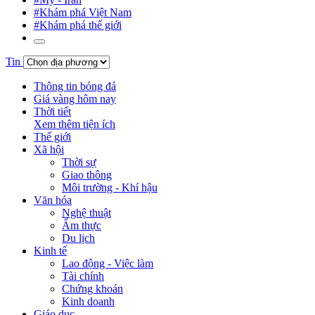
#Khám phá Việt Nam
#Khám phá thế giới
Tin
Thông tin bóng đá
Giá vàng hôm nay
Thời tiết
Xem thêm tiện ích
Thế giới
Xã hội
Thời sự
Giao thông
Môi trường - Khí hậu
Văn hóa
Nghệ thuật
Ẩm thực
Du lịch
Kinh tế
Lao động - Việc làm
Tài chính
Chứng khoán
Kinh doanh
Giáo dục