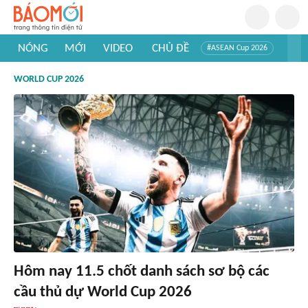
NÓNG
MỚI
VIDEO
CHỦ ĐỀ
#ASEAN Cup 2026
#Trí tuệ nhân tạo
#Mỹ - Iran
#Khám phá Việt Nam
WORLD CUP 2026
#Khám phá thế giới
Hôm nay 11.5 chốt danh sách sơ bộ các
cầu thủ dự World Cup 2026