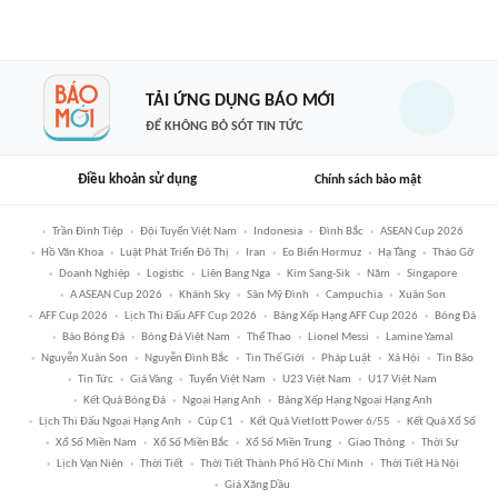
TẢI ỨNG DỤNG BÁO MỚI
ĐỂ KHÔNG BỎ SÓT TIN TỨC
Điều khoản sử dụng
Chính sách bảo mật
Trần Đình Tiệp
Đội Tuyển Việt Nam
Indonesia
Đình Bắc
ASEAN Cup 2026
Hồ Văn Khoa
Luật Phát Triển Đô Thị
Iran
Eo Biển Hormuz
Hạ Tầng
Tháo Gỡ
Doanh Nghiệp
Logistic
Liên Bang Nga
Kim Sang-Sik
Năm
Singapore
A ASEAN Cup 2026
Khánh Sky
Sân Mỹ Đình
Campuchia
Xuân Son
AFF Cup 2026
Lịch Thi Đấu AFF Cup 2026
Bảng Xếp Hạng AFF Cup 2026
Bóng Đá
Báo Bóng Đá
Bóng Đá Việt Nam
Thể Thao
Lionel Messi
Lamine Yamal
Nguyễn Xuân Son
Nguyễn Đình Bắc
Tin Thế Giới
Pháp Luật
Xã Hội
Tin Bão
Tin Tức
Giá Vàng
Tuyển Việt Nam
U23 Việt Nam
U17 Việt Nam
Kết Quả Bóng Đá
Ngoại Hạng Anh
Bảng Xếp Hạng Ngoại Hạng Anh
Lịch Thi Đấu Ngoại Hạng Anh
Cúp C1
Kết Quả Vietlott Power 6/55
Kết Quả Xổ Số
Xổ Số Miền Nam
Xổ Số Miền Bắc
Xổ Số Miền Trung
Giao Thông
Thời Sự
Lịch Vạn Niên
Thời Tiết
Thời Tiết Thành Phố Hồ Chí Minh
Thời Tiết Hà Nội
Giá Xăng Dầu