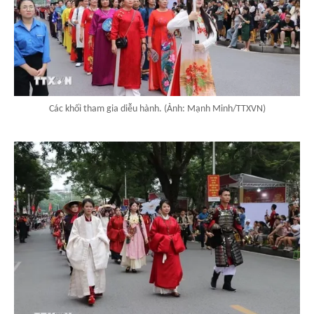
Các khối tham gia diễu hành. (Ảnh: Mạnh Minh/TTXVN)