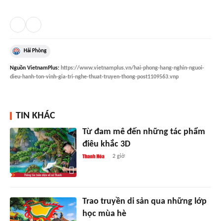
Hải Phòng
Nguồn
VietnamPlus
:
https://www.vietnamplus.vn/hai-phong-hang-nghin-nguoi-
dieu-hanh-ton-vinh-gia-tri-nghe-thuat-truyen-thong-post1109563.vnp
TIN KHÁC
Từ đam mê đến những tác phẩm
điêu khắc 3D
2 giờ
Trao truyền di sản qua những lớp
học mùa hè