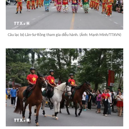
Câu lạc bộ Lân-Sư-Rồng tham gia diễu hành. (Ảnh: Mạnh Minh/TTXVN)