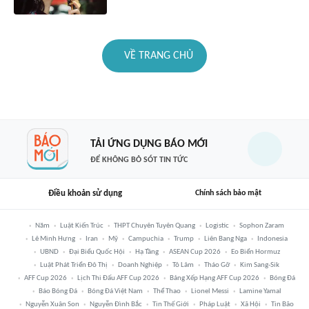
VỀ TRANG CHỦ
TẢI ỨNG DỤNG BÁO MỚI
ĐỂ KHÔNG BỎ SÓT TIN TỨC
Điều khoản sử dụng
Chính sách bảo mật
Năm
Luật Kiến Trúc
THPT Chuyên Tuyên Quang
Logistic
Sophon Zaram
Lê Minh Hưng
Iran
Mỹ
Campuchia
Trump
Liên Bang Nga
Indonesia
UBND
Đại Biểu Quốc Hội
Hạ Tầng
ASEAN Cup 2026
Eo Biển Hormuz
Luật Phát Triển Đô Thị
Doanh Nghiệp
Tô Lâm
Tháo Gỡ
Kim Sang-Sik
AFF Cup 2026
Lịch Thi Đấu AFF Cup 2026
Bảng Xếp Hạng AFF Cup 2026
Bóng Đá
Báo Bóng Đá
Bóng Đá Việt Nam
Thể Thao
Lionel Messi
Lamine Yamal
Nguyễn Xuân Son
Nguyễn Đình Bắc
Tin Thế Giới
Pháp Luật
Xã Hội
Tin Bão