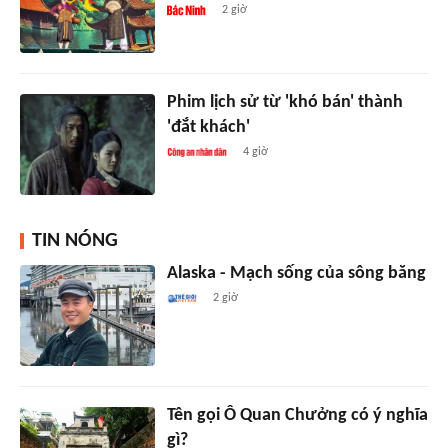
2 giờ
Phim lịch sử từ 'khó bán' thành
'đắt khách'
4 giờ
TIN NÓNG
Alaska - Mạch sống của sông băng
2 giờ
Tên gọi Ô Quan Chưởng có ý nghĩa
gì?