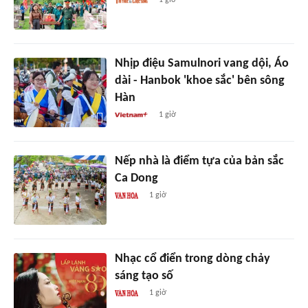
1 giờ
Nhịp điệu Samulnori vang dội, Áo
dài - Hanbok 'khoe sắc' bên sông
Hàn
1 giờ
Nếp nhà là điểm tựa của bản sắc
Ca Dong
1 giờ
Nhạc cổ điển trong dòng chảy
sáng tạo số
1 giờ