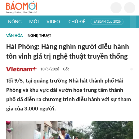
NÓNG
MỚI
VIDEO
CHỦ ĐỀ
#ASEAN Cup 2026
#Trí tuệ nhân tạo
#Mỹ - Iran
#Khám phá Việt Nam
VĂN HÓA
NGHỆ THUẬT
#Khám phá thế giới
Hải Phòng: Hàng nghìn người diễu hành
tôn vinh giá trị nghệ thuật truyền thống
10/5/2026
Gốc
Tối 9/5, tại quảng trường Nhà hát thành phố Hải
Phòng và khu vực dải vườn hoa trung tâm thành
phố đã diễn ra chương trình diễu hành với sự tham
gia của 3.000 người.