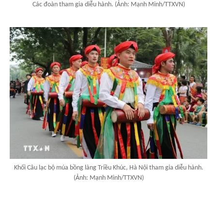
Các đoàn tham gia diễu hành. (Ảnh: Mạnh Minh/TTXVN)
Khối Câu lạc bộ múa bồng làng Triều Khúc, Hà Nội tham gia diễu hành.
(Ảnh: Mạnh Minh/TTXVN)