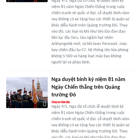
Ngày 9/5, Nga đã tổ chức lễ duyệt binh kỷ
niệm 81 năm Ngày Chiến thắng trong cuộc
chiến tranh vệ quốc vĩ đại. Lễ duyệt binh năm
nay không có xe tăng hay các thiết bị quân sự
khác diễu hành trên Quảng trường Đỏ. Thay
vào đó, các loại vũ khí như tên lửa đạn đạo
liên lục địa Yars, tàu ngầm hạt nhân
Arkhangelsk mới, vũ khí laser Peresvet, máy
bay chiến đấu Su-57, hệ thống tên lửa phòng
không S-500 và hàng loạt máy bay không
người lái và pháo binh.
Nga duyệt binh kỷ niệm 81 năm
Ngày Chiến thắng trên Quảng
trường Đỏ
Ngày 9/5, Nga đã tổ chức lễ duyệt binh kỷ
niệm 81 năm Ngày Chiến thắng trong cuộc
chiến tranh vệ quốc vĩ đại. Lễ duyệt binh năm
nay không có xe tăng hay các thiết bị quân sự
khác diễu hành trên Quảng trường Đỏ. Thay
vào đó, các loại vũ khí như tên lửa đạn đạo