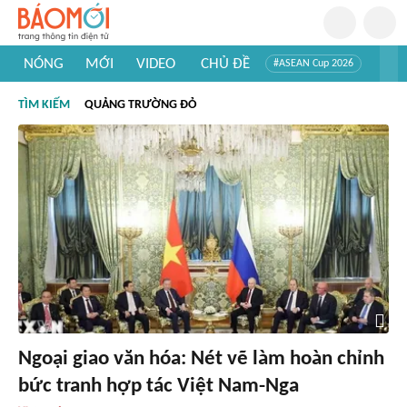
NÓNG
MỚI
VIDEO
CHỦ ĐỀ
#ASEAN Cup 2026
#Trí tuệ nhân tạo
#Mỹ - Iran
#Khám phá Việt Nam
TÌM KIẾM
QUẢNG TRƯỜNG ĐỎ
#Khám phá thế giới
Ngoại giao văn hóa: Nét vẽ làm hoàn chỉnh
bức tranh hợp tác Việt Nam-Nga