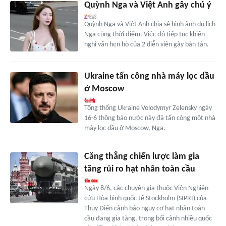
Quỳnh Nga và Việt Anh gây chú ý
Quỳnh Nga và Việt Anh chia sẻ hình ảnh du lịch
Nga cùng thời điểm. Việc đó tiếp tục khiến
nghi vấn hẹn hò của 2 diễn viên gây bàn tán.
Ukraine tấn công nhà máy lọc dầu
ở Moscow
Tổng thống Ukraine Volodymyr Zelensky ngày
16-6 thông báo nước này đã tấn công một nhà
máy lọc dầu ở Moscow, Nga.
Căng thẳng chiến lược làm gia
tăng rủi ro hạt nhân toàn cầu
Ngày 8/6, các chuyên gia thuộc Viện Nghiên
cứu Hòa bình quốc tế Stockholm (SIPRI) của
Thụy Điển cảnh báo nguy cơ hạt nhân toàn
cầu đang gia tăng, trong bối cảnh nhiều quốc