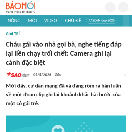
NÓNG
MỚI
VIDEO
CHỦ ĐỀ
#ASEAN Cup 2026
#Trí tuệ nhân tạo
#Mỹ - Iran
#Khám phá Việt Nam
GIẢI TRÍ
#Khám phá thế giới
Cháu gái vào nhà gọi bà, nghe tiếng đáp
lại liền chạy trối chết: Camera ghi lại
cảnh đặc biệt
09/5/2026
Gốc
Mới đây, cư dân mạng đã và đang rôm rả bàn luận
về một đoạn clip ghi lại khoảnh khắc hài hước của
một cô gái trẻ.