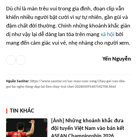
Dù chỉ là màn trêu vui trong gia đình, đoạn clip vẫn
khiến nhiều người bật cười vì sự tự nhiên, gần gũi và
đậm chất đời thường. Chính những khoảnh khắc giản
dị như vậy lại dễ dàng lan tỏa trên mạng
xã hội
bởi
mang đến cảm giác vui vẻ, nhẹ nhàng cho người xem.
Yến Nguyễn
Nguồn
SaoStar
:
https://www.saostar.vn/sac-mau-cuoc-song/chau-gai-vao-nha-
goi-ba-nghe-tieng-dap-lai-lien-chay-troi-chet-202605091407542706.html
TIN KHÁC
[Ảnh] Những khoảnh khắc đưa
đội tuyển Việt Nam vào bán kết
ASEAN Championship 2026