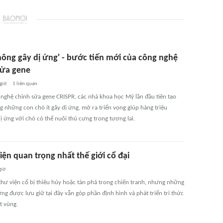
hông gây dị ứng' - bước tiến mới của công nghệ
sửa gene
giờ
1
liên quan
nghệ chỉnh sửa gene CRISPR, các nhà khoa học Mỹ lần đầu tiên tạo
g những con chó ít gây dị ứng, mở ra triển vọng giúp hàng triệu
ị ứng với chó có thể nuôi thú cưng trong tương lai.
iện quan trọng nhất thế giới cổ đại
giờ
thư viện cổ bị thiêu hủy hoặc tàn phá trong chiến tranh, nhưng những
ng được lưu giữ tại đây vẫn góp phần định hình và phát triển tri thức
t vùng.