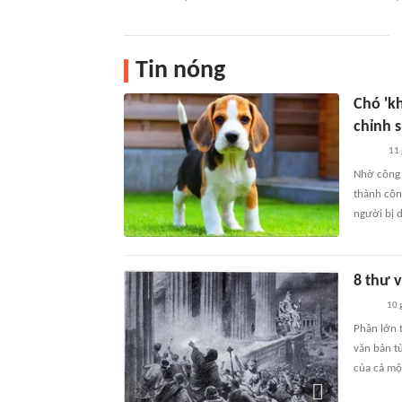
Tin nóng
Chó 'k
chỉnh 
11 
Nhờ công 
thành côn
người bị d
8 thư v
10 
Phần lớn 
văn bản từ
của cả mộ