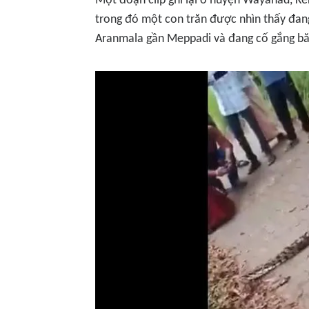
Một đoạn clip ghi lại ở huyện Wayanad, Ker
trong đó một con trăn được nhìn thấy đan
Aranmala gần Meppadi và đang cố gắng bă