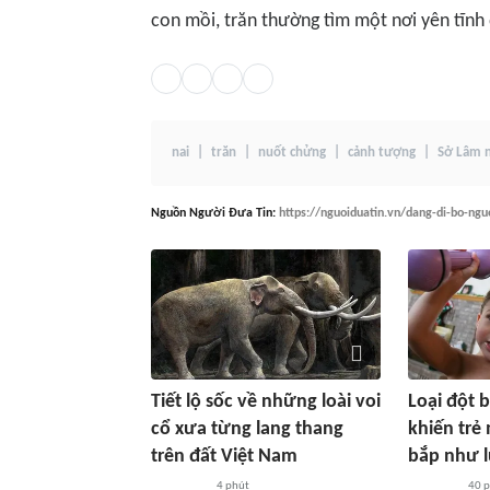
con mồi, trăn thường tìm một nơi yên tĩnh đ
nai
trăn
nuốt chửng
cảnh tượng
Sở Lâm 
Nguồn
Người Đưa Tin
:
https://nguoiduatin.vn/dang-di-bo-n
Tiết lộ sốc về những loài voi
Loại đột 
cổ xưa từng lang thang
khiến trẻ
trên đất Việt Nam
bắp như l
4 phút
40 