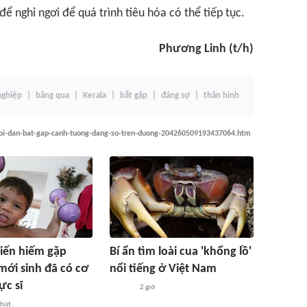
ể nghỉ ngơi để quá trình tiêu hóa có thể tiếp tục.
Phương Linh (t/h)
nghiệp
băng qua
Kerala
bắt gặp
đáng sợ
thân hình
guoi-dan-bat-gap-canh-tuong-dang-so-tren-duong-204260509193437064.htm
biến hiếm gặp
Bí ẩn tìm loài cua 'khổng lồ'
 mới sinh đã có cơ
nổi tiếng ở Việt Nam
ực sĩ
2 giờ
phút