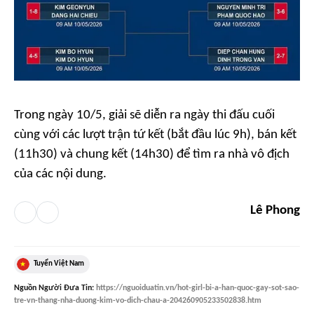
Trong ngày 10/5, giải sẽ diễn ra ngày thi đấu cuối
cùng với các lượt trận tứ kết (bắt đầu lúc 9h), bán kết
(11h30) và chung kết (14h30) để tìm ra nhà vô địch
của các nội dung.
Lê Phong
Tuyển Việt Nam
Nguồn
Người Đưa Tin
:
https://nguoiduatin.vn/hot-girl-bi-a-han-quoc-gay-sot-sao-
tre-vn-thang-nha-duong-kim-vo-dich-chau-a-204260905233502838.htm