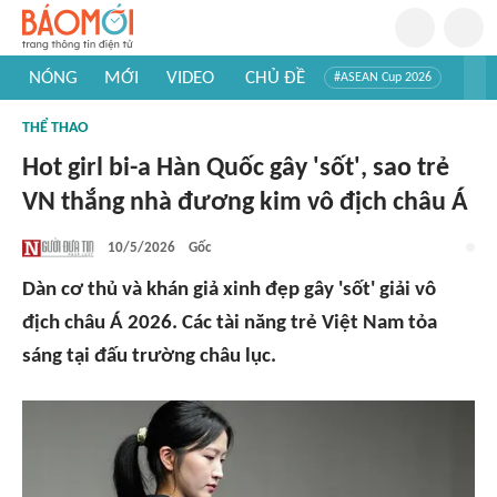
NÓNG
MỚI
VIDEO
CHỦ ĐỀ
#ASEAN Cup 2026
#Trí tuệ nhân tạo
#Mỹ - Iran
#Khám phá Việt Nam
THỂ THAO
#Khám phá thế giới
Hot girl bi-a Hàn Quốc gây 'sốt', sao trẻ
VN thắng nhà đương kim vô địch châu Á
10/5/2026
Gốc
Dàn cơ thủ và khán giả xinh đẹp gây 'sốt' giải vô
địch châu Á 2026. Các tài năng trẻ Việt Nam tỏa
sáng tại đấu trường châu lục.