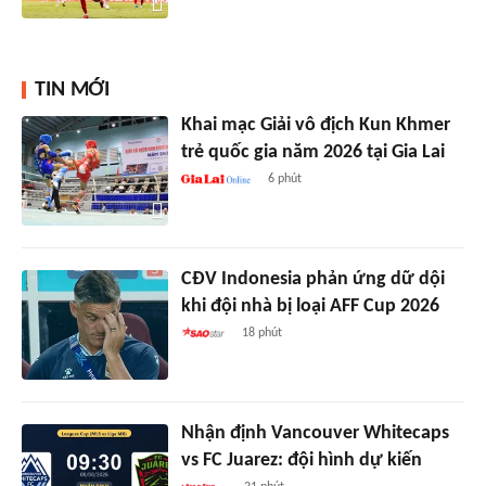
TIN MỚI
Khai mạc Giải vô địch Kun Khmer
trẻ quốc gia năm 2026 tại Gia Lai
6 phút
CĐV Indonesia phản ứng dữ dội
khi đội nhà bị loại AFF Cup 2026
18 phút
Nhận định Vancouver Whitecaps
vs FC Juarez: đội hình dự kiến