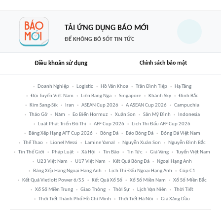
TẢI ỨNG DỤNG BÁO MỚI
ĐỂ KHÔNG BỎ SÓT TIN TỨC
Điều khoản sử dụng
Chính sách bảo mật
Doanh Nghiệp
Logistic
Hồ Văn Khoa
Trần Đình Tiệp
Hạ Tầng
Đội Tuyển Việt Nam
Liên Bang Nga
Singapore
Khánh Sky
Đình Bắc
Kim Sang-Sik
Iran
ASEAN Cup 2026
A ASEAN Cup 2026
Campuchia
Tháo Gỡ
Năm
Eo Biển Hormuz
Xuân Son
Sân Mỹ Đình
Indonesia
Luật Phát Triển Đô Thị
AFF Cup 2026
Lịch Thi Đấu AFF Cup 2026
Bảng Xếp Hạng AFF Cup 2026
Bóng Đá
Báo Bóng Đá
Bóng Đá Việt Nam
Thể Thao
Lionel Messi
Lamine Yamal
Nguyễn Xuân Son
Nguyễn Đình Bắc
Tin Thế Giới
Pháp Luật
Xã Hội
Tin Bão
Tin Tức
Giá Vàng
Tuyển Việt Nam
U23 Việt Nam
U17 Việt Nam
Kết Quả Bóng Đá
Ngoại Hạng Anh
Bảng Xếp Hạng Ngoại Hạng Anh
Lịch Thi Đấu Ngoại Hạng Anh
Cúp C1
Kết Quả Vietlott Power 6/55
Kết Quả Xổ Số
Xổ Số Miền Nam
Xổ Số Miền Bắc
Xổ Số Miền Trung
Giao Thông
Thời Sự
Lịch Vạn Niên
Thời Tiết
Thời Tiết Thành Phố Hồ Chí Minh
Thời Tiết Hà Nội
Giá Xăng Dầu