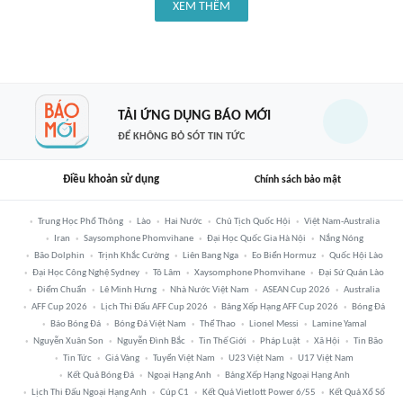
XEM THÊM
TẢI ỨNG DỤNG BÁO MỚI
ĐỂ KHÔNG BỎ SÓT TIN TỨC
Điều khoản sử dụng
Chính sách bảo mật
Trung Học Phổ Thông
Lào
Hai Nước
Chủ Tịch Quốc Hội
Việt Nam-Australia
Iran
Saysomphone Phomvihane
Đại Học Quốc Gia Hà Nội
Nắng Nóng
Bão Dolphin
Trịnh Khắc Cường
Liên Bang Nga
Eo Biển Hormuz
Quốc Hội Lào
Đại Học Công Nghệ Sydney
Tô Lâm
Xaysomphone Phomvihane
Đại Sứ Quán Lào
Điểm Chuẩn
Lê Minh Hưng
Nhà Nước Việt Nam
ASEAN Cup 2026
Australia
AFF Cup 2026
Lịch Thi Đấu AFF Cup 2026
Bảng Xếp Hạng AFF Cup 2026
Bóng Đá
Báo Bóng Đá
Bóng Đá Việt Nam
Thể Thao
Lionel Messi
Lamine Yamal
Nguyễn Xuân Son
Nguyễn Đình Bắc
Tin Thế Giới
Pháp Luật
Xã Hội
Tin Bão
Tin Tức
Giá Vàng
Tuyển Việt Nam
U23 Việt Nam
U17 Việt Nam
Kết Quả Bóng Đá
Ngoại Hạng Anh
Bảng Xếp Hạng Ngoại Hạng Anh
Lịch Thi Đấu Ngoại Hạng Anh
Cúp C1
Kết Quả Vietlott Power 6/55
Kết Quả Xổ Số