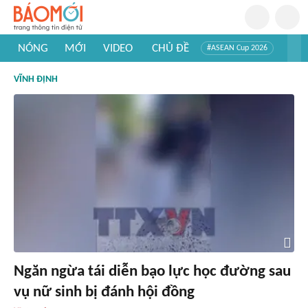
NÓNG
MỚI
VIDEO
CHỦ ĐỀ
#ASEAN Cup 2026
#Tuyển sinh đại học 2026
#Trí tuệ nhân tạo
#Mỹ - Iran
VĨNH ĐỊNH
#Khám phá Việt Nam
#Khám phá thế giới
Ngăn ngừa tái diễn bạo lực học đường sau
vụ nữ sinh bị đánh hội đồng