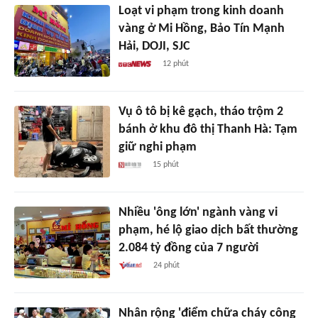
Loạt vi phạm trong kinh doanh
vàng ở Mi Hồng, Bảo Tín Mạnh
Hải, DOJI, SJC
12 phút
Vụ ô tô bị kê gạch, tháo trộm 2
bánh ở khu đô thị Thanh Hà: Tạm
giữ nghi phạm
15 phút
Nhiều 'ông lớn' ngành vàng vi
phạm, hé lộ giao dịch bất thường
2.084 tỷ đồng của 7 người
24 phút
Nhân rộng 'điểm chữa cháy công