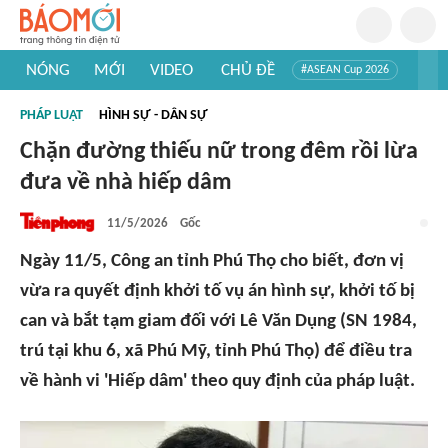
NÓNG
MỚI
VIDEO
CHỦ ĐỀ
#ASEAN Cup 2026
#Trí tuệ nhân tạo
#Mỹ - Iran
#Khám phá Việt Nam
PHÁP LUẬT
HÌNH SỰ - DÂN SỰ
#Khám phá thế giới
Chặn đường thiếu nữ trong đêm rồi lừa
đưa về nhà hiếp dâm
11/5/2026
Gốc
Ngày 11/5, Công an tỉnh Phú Thọ cho biết, đơn vị
vừa ra quyết định khởi tố vụ án hình sự, khởi tố bị
can và bắt tạm giam đối với Lê Văn Dụng (SN 1984,
trú tại khu 6, xã Phú Mỹ, tỉnh Phú Thọ) để điều tra
về hành vi 'Hiếp dâm' theo quy định của pháp luật.