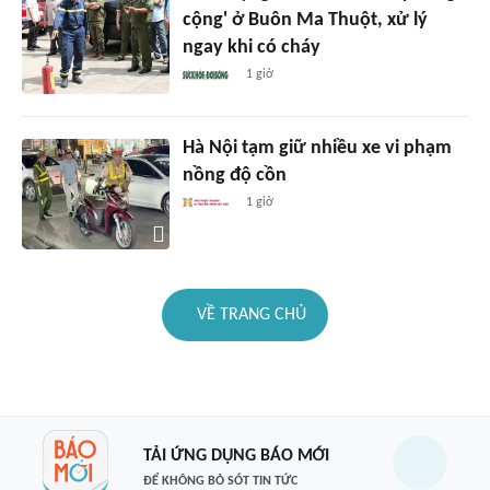
cộng' ở Buôn Ma Thuột, xử lý
ngay khi có cháy
1 giờ
Hà Nội tạm giữ nhiều xe vi phạm
nồng độ cồn
1 giờ
VỀ TRANG CHỦ
TẢI ỨNG DỤNG BÁO MỚI
ĐỂ KHÔNG BỎ SÓT TIN TỨC