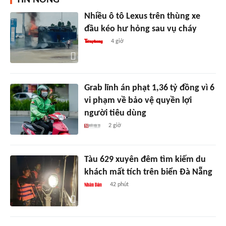
TIN NÓNG
Nhiều ô tô Lexus trên thùng xe
đầu kéo hư hỏng sau vụ cháy
4 giờ
Grab lĩnh án phạt 1,36 tỷ đồng vì 6
vi phạm về bảo vệ quyền lợi
người tiêu dùng
2 giờ
Tàu 629 xuyên đêm tìm kiếm du
khách mất tích trên biển Đà Nẵng
42 phút