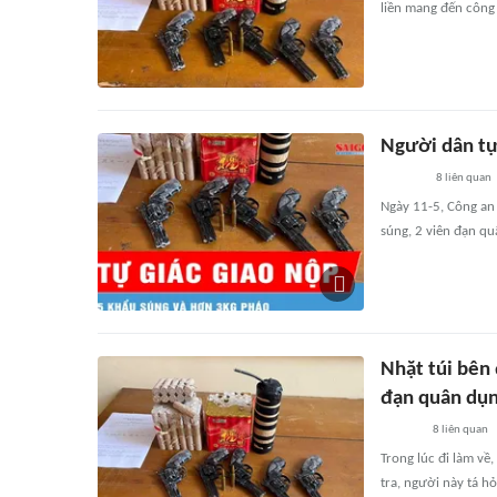
liền mang đến công 
Người dân tự
8
liên quan
Ngày 11-5, Công an 
súng, 2 viên đạn q
Nhặt túi bên
đạn quân dụ
8
liên quan
Trong lúc đi làm về
tra, người này tá 