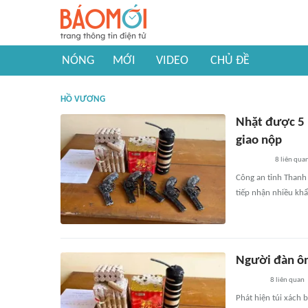
NÓNG
MỚI
VIDEO
CHỦ ĐỀ
HỒ VƯƠNG
Nhặt được 5 
giao nộp
8
liên qua
Công an tỉnh Thanh 
tiếp nhận nhiều khẩ
Người đàn ôn
8
liên quan
Phát hiện túi xách