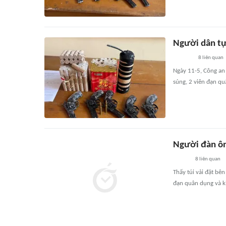
Người dân tự
8
liên quan
Ngày 11-5, Công an 
súng, 2 viên đạn q
Người đàn ôn
8
liên quan
Thấy túi vải đặt bê
đạn quân dụng và k