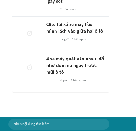
'gây sốt'
2
liên quan
Clip: Tài xế xe máy liều
mình lách vào giữa hai ô tô
7 giờ
1
liên quan
4 xe máy quệt vào nhau, đổ
như domino ngay trước
mũi ô tô
6 giờ
1
liên quan