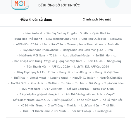
ĐỂ KHÔNG BỎ SÓT TIN TỨC
Điều khoản sử dụng
Chính sách bảo mật
New Zealand
Sân Bay Sydney Kingsford Smith
Quốc Hội Lào
Trung Học Phổ Thông
New Zealand Cindy Kiro
Chủ Tịch Quốc Hội
Malaysia
ASEAN Cup 2026
Lào
Rửa Tiền
Xaysomphone Phomvihane
Australia
Saysomphone Phomvihane
Đảng Nhân Dân Cách Mạng Lào
Iran
Nhà Nước Việt Nam
Tô Lâm
Australia Sam Mostyn
Eo Biển Hormuz
Ban Chấp Hành Trung Ương Đảng Cộng Sản Việt Nam
Điểm Chuẩn
Nắng Nóng
Trần Thanh Mẫn
AFF Cup 2026
Lịch Thi Đấu AFF Cup 2026
Bảng Xếp Hạng AFF Cup 2026
Bóng Đá
Báo Bóng Đá
Bóng Đá Việt Nam
Thể Thao
Lionel Messi
Lamine Yamal
Nguyễn Xuân Son
Nguyễn Đình Bắc
Tin Thế Giới
Pháp Luật
Xã Hội
Tin Bão
Tin Tức
Giá Vàng
Tuyển Việt Nam
U23 Việt Nam
U17 Việt Nam
Kết Quả Bóng Đá
Ngoại Hạng Anh
Bảng Xếp Hạng Ngoại Hạng Anh
Lịch Thi Đấu Ngoại Hạng Anh
Cúp C1
Kết Quả Vietlott Power 6/55
Kết Quả Xổ Số
Xổ Số Miền Nam
Xổ Số Miền Bắc
Xổ Số Miền Trung
Giao Thông
Thời Sự
Lịch Vạn Niên
Thời Tiết
Thời Tiết Thành Phố Hồ Chí Minh
Thời Tiết Hà Nội
Giá Xăng Dầu