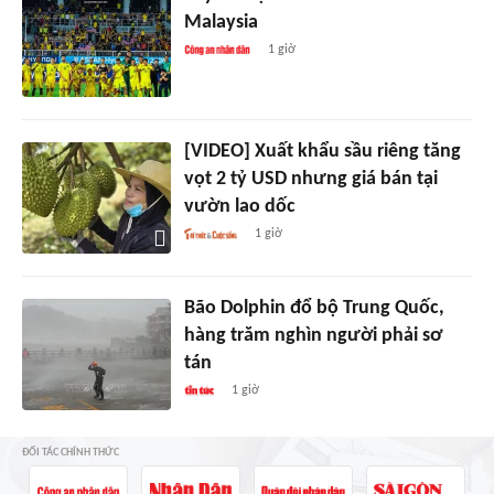
Malaysia
1 giờ
[VIDEO] Xuất khẩu sầu riêng tăng
vọt 2 tỷ USD nhưng giá bán tại
vườn lao dốc
1 giờ
Bão Dolphin đổ bộ Trung Quốc,
hàng trăm nghìn người phải sơ
tán
1 giờ
ĐỐI TÁC CHÍNH THỨC