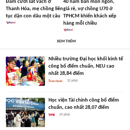
Đám cưới sát vách ở
40 năm bán món ngon,
Thanh Hóa, mẹ chồng liên
giá rẻ, vợ chồng U70 ở
tục dặn con dâu một câu
TPHCM khiến khách xếp
hàng mỗi chiều
XEM THÊM
Nhiều trường Đại học khối kinh tế
công bố điểm chuẩn, NEU cao
nhất 28,84 điểm
32 phút
Học viện Tài chính công bố điểm
chuẩn, cao nhất 28,07 điểm
29 phút