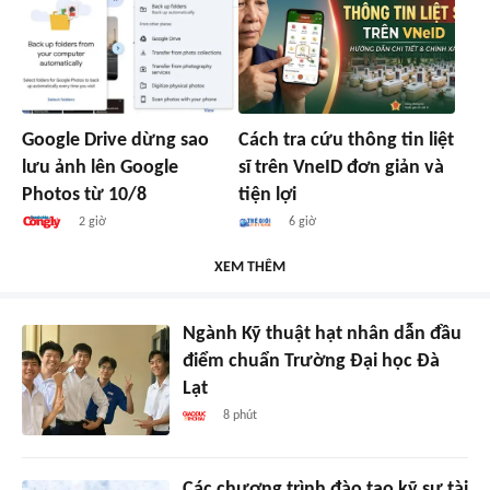
Google Drive dừng sao
Cách tra cứu thông tin liệt
lưu ảnh lên Google
sĩ trên VneID đơn giản và
Photos từ 10/8
tiện lợi
2 giờ
6 giờ
XEM THÊM
Ngành Kỹ thuật hạt nhân dẫn đầu
điểm chuẩn Trường Đại học Đà
Lạt
8 phút
Các chương trình đào tạo kỹ sư tài