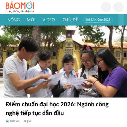
NÓNG
MỚI
VIDEO
CHỦ ĐỀ
#ASEAN Cup 2026
#Trí tuệ nhân tạo
#Mỹ - Iran
#Khám phá Việt Nam
#Khám phá thế giới
Điểm chuẩn đại học 2026: Ngành công
nghệ tiếp tục dẫn đầu
Bnews
3 giờ