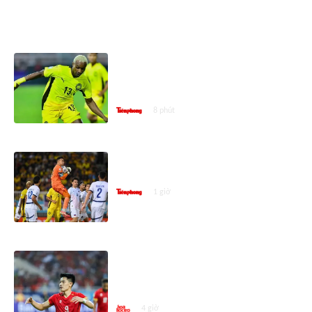
ASEAN CUP 2026
Ngôi sao nhập tịch Malaysia:
Tuyển Việt Nam mạnh thật,
nhưng điều gì cũng có thể xảy ra
8 phút
Thủ môn Philippines giải nghệ
quốc tế sau ASEAN Cup 2026
1 giờ
ASEAN Cup 2026: Đình Bắc là Vua
phá lưới vòng bảng nhưng vẫn
xếp sau cầu thủ này
4 giờ