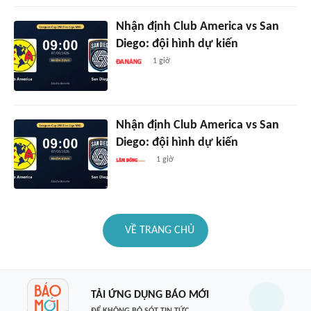
Nhận định Club America vs San
Diego: đội hình dự kiến
1 giờ
Nhận định Club America vs San
Diego: đội hình dự kiến
1 giờ
VỀ TRANG CHỦ
TẢI ỨNG DỤNG BÁO MỚI
ĐỂ KHÔNG BỎ SÓT TIN TỨC