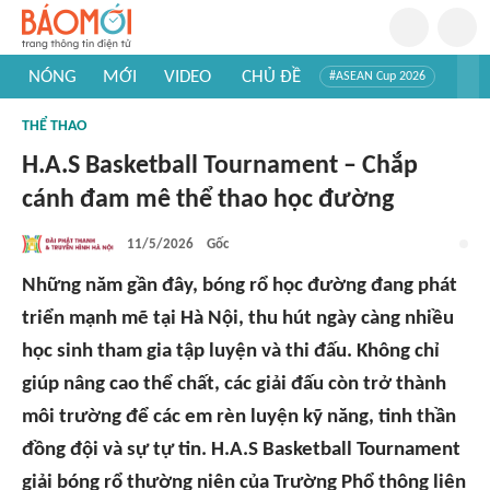
NÓNG
MỚI
VIDEO
CHỦ ĐỀ
#ASEAN Cup 2026
#Trí tuệ nhân tạo
#Mỹ - Iran
#Khám phá Việt Nam
THỂ THAO
#Khám phá thế giới
H.A.S Basketball Tournament – Chắp
cánh đam mê thể thao học đường
11/5/2026
Gốc
Những năm gần đây, bóng rổ học đường đang phát
triển mạnh mẽ tại Hà Nội, thu hút ngày càng nhiều
học sinh tham gia tập luyện và thi đấu. Không chỉ
giúp nâng cao thể chất, các giải đấu còn trở thành
môi trường để các em rèn luyện kỹ năng, tinh thần
đồng đội và sự tự tin. H.A.S Basketball Tournament
giải bóng rổ thường niên của Trường Phổ thông liên