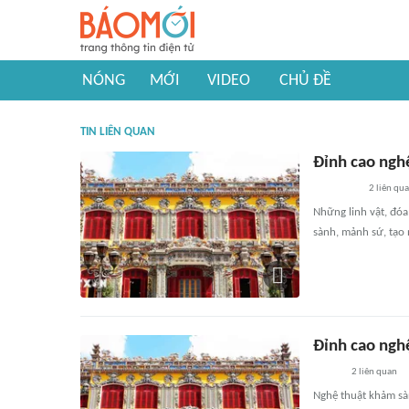
NÓNG
MỚI
VIDEO
CHỦ ĐỀ
TIN LIÊN QUAN
Đỉnh cao ngh
2
liên qu
Những linh vật, đóa
sành, mảnh sứ, tạo 
Đỉnh cao ngh
2
liên quan
Nghệ thuật khảm sà