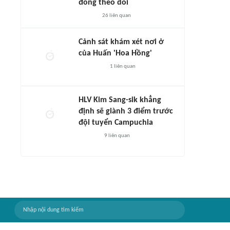
đông theo dõi
26
liên quan
Cảnh sát khám xét nơi ở
của Huấn 'Hoa Hồng'
1
liên quan
HLV Kim Sang-sik khẳng
định sẽ giành 3 điểm trước
đội tuyển Campuchia
9
liên quan