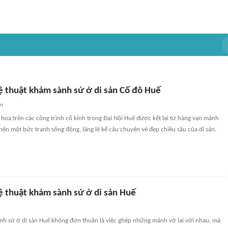
ệ thuật khảm sành sứ ở di sản Cố đô Huế
an
 hoa trên các công trình cổ kính trong Đại Nội Huế được kết lại từ hàng vạn mảnh
nên một bức tranh sống động, lặng lẽ kể câu chuyện vẻ đẹp chiều sâu của di sản.
ệ thuật khảm sành sứ ở di sản Huế
nh sứ ở di sản Huế không đơn thuần là việc ghép những mảnh vỡ lại với nhau, mà