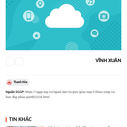
VĨNH XUÂN
Thanh Hóa
Nguồn
SGGP
:
https://sggp.org.vn/nguoi-dan-tu-giac-giao-nop-5-khau-sung-va-
hon-3kg-phao-post852116.html
TIN KHÁC