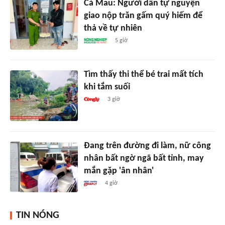
Cà Mau: Người dân tự nguyện
giao nộp trăn gấm quý hiếm để
thả về tự nhiên
5 giờ
Tìm thấy thi thể bé trai mất tích
khi tắm suối
3 giờ
Đang trên đường đi làm, nữ công
nhân bất ngờ ngã bất tỉnh, may
mắn gặp 'ân nhân'
4 giờ
TIN NÓNG