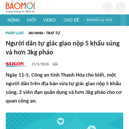
NÓNG
MỚI
VIDEO
CHỦ ĐỀ
#ASEAN Cup 2026
#Trí tuệ nhân tạo
#Mỹ - Iran
#Khám phá Việt Nam
PHÁP LUẬT
AN NINH - TRẬT TỰ
#Khám phá thế giới
Người dân tự giác giao nộp 5 khẩu súng
và hơn 3kg pháo
11/5/2026
Gốc
Ngày 11-5, Công an tỉnh Thanh Hóa cho biết, một
người dân trên địa bàn vừa tự giác giao nộp 5 khẩu
súng, 2 viên đạn quân dụng và hơn 3kg pháo cho cơ
quan công an.