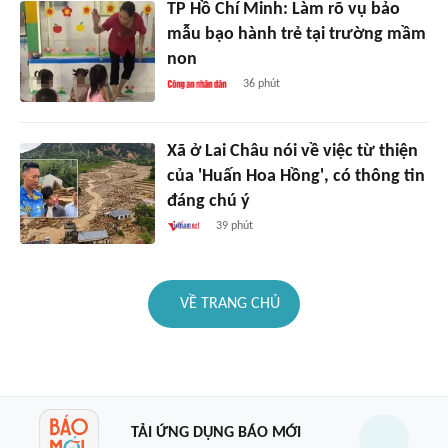
TP Hồ Chí Minh: Làm rõ vụ bảo
mẫu bạo hành trẻ tại trường mầm
non
36 phút
Xã ở Lai Châu nói về việc từ thiện
của 'Huấn Hoa Hồng', có thông tin
đáng chú ý
39 phút
VỀ TRANG CHỦ
TẢI ỨNG DỤNG BÁO MỚI