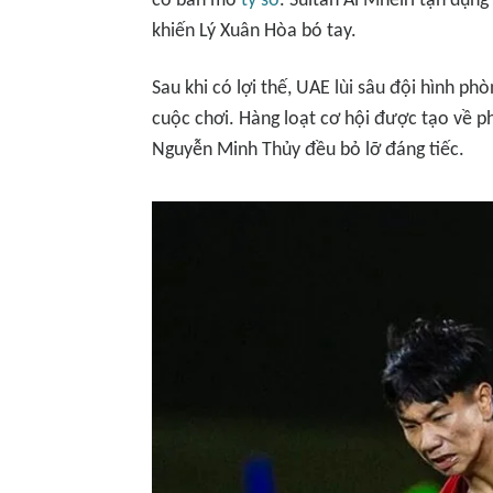
có bàn mở
tỷ số
. Sultan Al Mheiri tận dụng
khiến Lý Xuân Hòa bó tay.
Sau khi có lợi thế, UAE lùi sâu đội hình p
cuộc chơi. Hàng loạt cơ hội được tạo về 
Nguyễn Minh Thủy đều bỏ lỡ đáng tiếc.