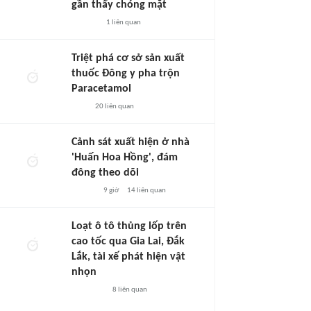
gần thấy chóng mặt
1
liên quan
Triệt phá cơ sở sản xuất
thuốc Đông y pha trộn
Paracetamol
20
liên quan
Cảnh sát xuất hiện ở nhà
'Huấn Hoa Hồng', đám
đông theo dõi
9 giờ
14
liên quan
Loạt ô tô thủng lốp trên
cao tốc qua Gia Lai, Đắk
Lắk, tài xế phát hiện vật
nhọn
8
liên quan