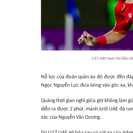
U17 Việt Nam thi đấu với
Nỗ lực của đoàn quân áo đỏ được đền đáp 
Ngọc Nguyễn Lực đưa bóng vào góc xa, kh
Quãng thời gian nghỉ giữa giờ không làm g
diễn ra được 2 phút, mành lưới UAE đã run
xác của Nguyễn Văn Dương.
Dù U17 UAE gỡ hòa sau cú sút xa của Ada