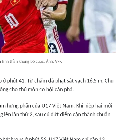
 tinh thần không bỏ cuộc. Ảnh: VFF.
ở phút 41. Từ chấm đá phạt sát vạch 16,5 m, Chu
ông cho thủ môn cơ hội cản phá.
iảm hưng phấn của U17 Việt Nam. Khi hiệp hai mới
g lên lần thứ 2, sau cú dứt điểm cận thành chuẩn
m Mahrous ở phút 56, U17 Việt Nam chỉ cần 13