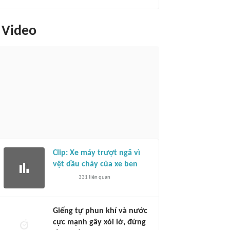
Video
Clip: Xe máy trượt ngã vì
vệt dầu chảy của xe ben
331
liên quan
Giếng tự phun khí và nước
cực mạnh gây xói lở, đứng