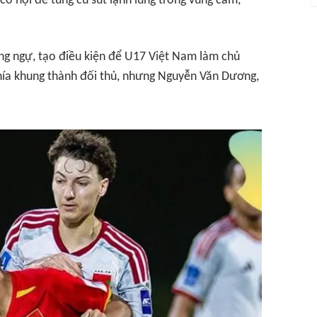
 cơ hội để tung cú sút lạnh lùng trong vùng cấm,
hòng ngự, tạo điều kiện để U17 Việt Nam làm chủ
phía khung thành đối thủ, nhưng Nguyễn Văn Dương,