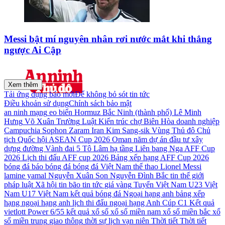
Messi bật mí nguyên nhân rơi nước mắt khi thắng
ngược Ai Cập
Xem thêm
Tải ứng dụng báo mới
Để không bỏ sót tin tức
Điều khoản sử dụng
Chính sách bảo mật
an ninh mạng
eo biển Hormuz
Bắc Ninh (thành phố)
Lê Minh
Hưng
Võ Xuân Trường
Luật Kiến trúc
chợ Biên Hòa
doanh nghiệp
Campuchia
Sophon Zaram
Iran
Kim Sang-sik
Vùng Thủ đô
Chủ
tịch Quốc hội
ASEAN Cup 2026
Oman
năm
dự án đầu tư xây
dựng
đường Vành đai 5
Tô Lâm
hạ tầng
Liên bang Nga
AFF Cup
2026
Lịch thi đấu AFF cup 2026
Bảng xếp hạng AFF Cup 2026
bóng đá
báo bóng đá
bóng đá Việt Nam
thể thao
Lionel Messi
lamine yamal
Nguyễn Xuân Son
Nguyễn Đình Bắc
tin thế giới
pháp luật
Xã hội
tin bão
tin tức
giá vàng
Tuyển Việt Nam
U23 Việt
Nam
U17 Việt Nam
kết quả bóng đá
Ngoại hạng anh
bảng xếp
hạng ngoại hạng anh
lịch thi đấu ngoại hạng Anh
Cúp C1
Kết quả
vietlott Power 6/55
kết quả xổ số
xổ số miền nam
xổ số miền bắc
xổ
số miền trung
giao thông
thời sự
lịch vạn niên
Thời tiết
Thời tiết