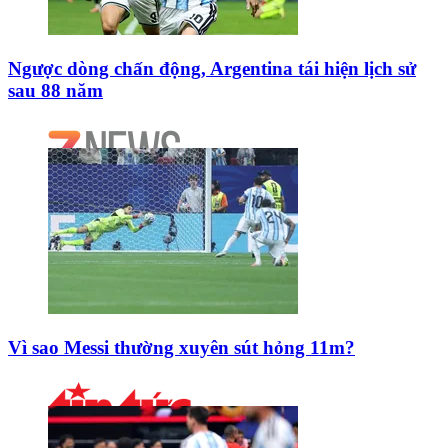
Ngược dòng chấn động, Argentina tái hiện lịch sử
sau 88 năm
Vì sao Messi thường xuyên sút hỏng 11m?