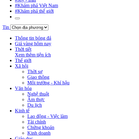
#Khám phá Việt Nam
#Khám phá thế giới
Tin
Thông tin bóng đá
Giá vàng hôm nay
Thời tiết
Xem thêm tiện ích
Thế giới
Xã hội
Thời sự
Giao thông
Môi trường - Khí hậu
Văn hóa
Nghệ thuật
Ẩm thực
Du lịch
Kinh tế
Lao động - Việc làm
Tài chính
Chứng khoán
Kinh doanh
Giáo dục