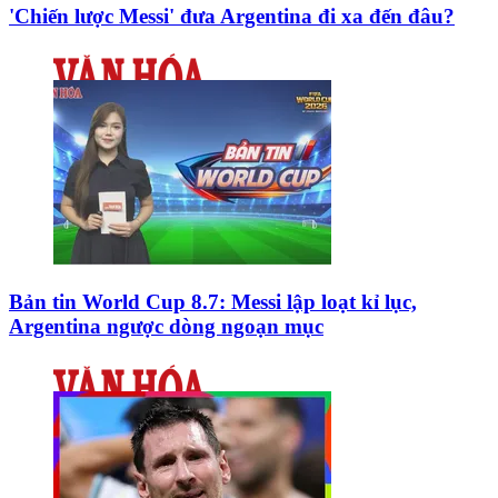
'Chiến lược Messi' đưa Argentina đi xa đến đâu?
Bản tin World Cup 8.7: Messi lập loạt kỉ lục,
Argentina ngược dòng ngoạn mục