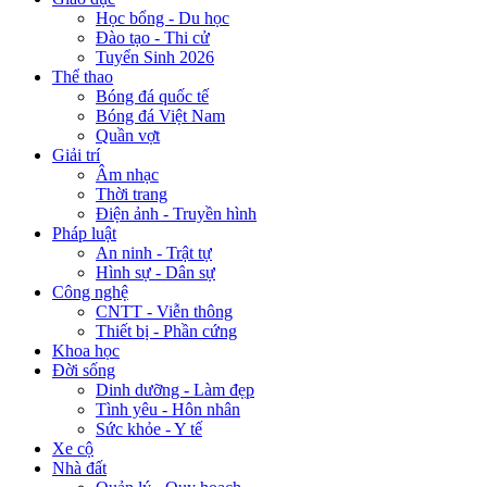
Học bổng - Du học
Đào tạo - Thi cử
Tuyển Sinh 2026
Thể thao
Bóng đá quốc tế
Bóng đá Việt Nam
Quần vợt
Giải trí
Âm nhạc
Thời trang
Điện ảnh - Truyền hình
Pháp luật
An ninh - Trật tự
Hình sự - Dân sự
Công nghệ
CNTT - Viễn thông
Thiết bị - Phần cứng
Khoa học
Đời sống
Dinh dưỡng - Làm đẹp
Tình yêu - Hôn nhân
Sức khỏe - Y tế
Xe cộ
Nhà đất