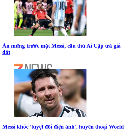
Ăn mừng trước mặt Messi, cầu thủ Ai Cập trả giá
đắt
Messi khóc 'tuyệt đối điện ảnh', huyền thoại World