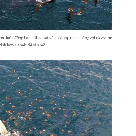
con luôn đồng hành, theo sát và phối hợp nhịp nhàng với cá voi mẹ
 tính hơn 10 mét để săn mồi.