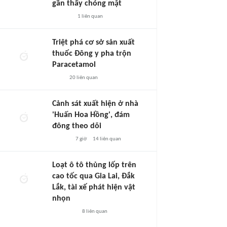
gần thấy chóng mặt
1
liên quan
Triệt phá cơ sở sản xuất
thuốc Đông y pha trộn
Paracetamol
20
liên quan
Cảnh sát xuất hiện ở nhà
'Huấn Hoa Hồng', đám
đông theo dõi
7 giờ
14
liên quan
Loạt ô tô thủng lốp trên
cao tốc qua Gia Lai, Đắk
Lắk, tài xế phát hiện vật
nhọn
8
liên quan