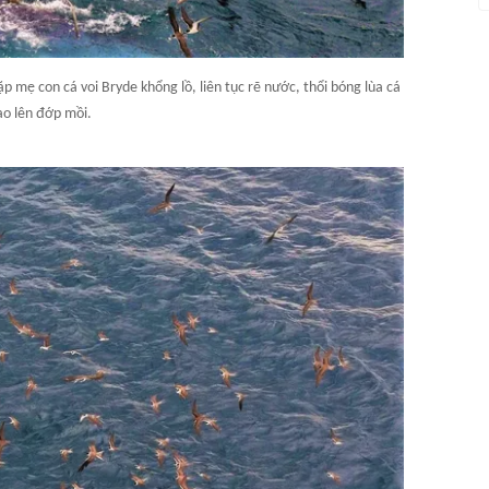
 mẹ con cá voi Bryde khổng lồ, liên tục rẽ nước, thổi bóng lùa cá
ao lên đớp mồi.