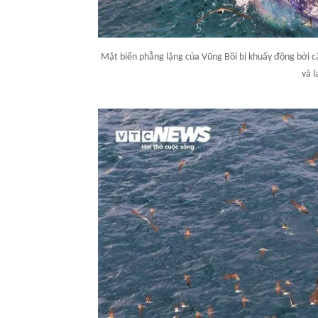
Mặt biển phẳng lặng của Vũng Bồi bị khuấy động bởi cặp
và l