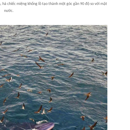
n, há chiếc miệng khổng lồ tạo thành một góc gần 90 độ so với mặt
nước.