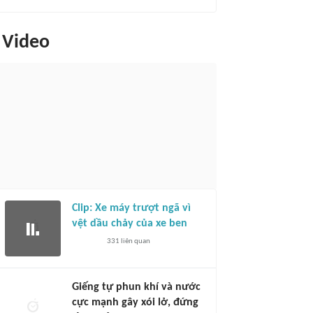
Video
Clip: Xe máy trượt ngã vì
vệt dầu chảy của xe ben
331
liên quan
Giếng tự phun khí và nước
cực mạnh gây xói lở, đứng