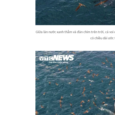
Giữa làn nước xanh thẳm và đàn chim trên trời, cá voi 
có chiều dài ước