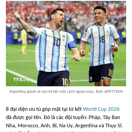
Argentina giành vé vào tứ kết một cách ngoạn mục. Ảnh: AFP/TTXVN
8 đại diện ưu tú góp mặt tại tứ kết
World Cup 2026
đã được gọi tên. Đó là các đội tuyển: Pháp, Tây Ban
Nha, Morocco, Anh, Bỉ, Na Uy, Argentina và Thụy Sĩ.