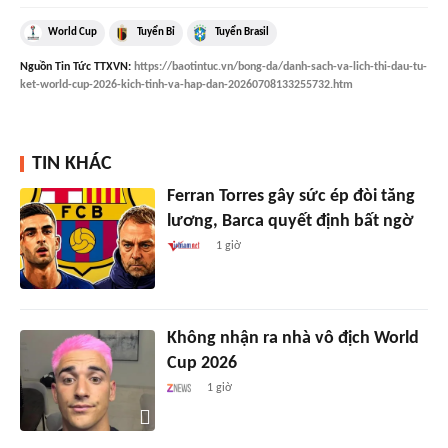
World Cup
Tuyển Bỉ
Tuyển Brasil
Nguồn
Tin Tức TTXVN
:
https://baotintuc.vn/bong-da/danh-sach-va-lich-thi-dau-tu-
ket-world-cup-2026-kich-tinh-va-hap-dan-20260708133255732.htm
TIN KHÁC
Ferran Torres gây sức ép đòi tăng
lương, Barca quyết định bất ngờ
1 giờ
Không nhận ra nhà vô địch World
Cup 2026
1 giờ