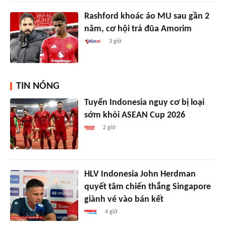
Rashford khoác áo MU sau gần 2
năm, cơ hội trả đũa Amorim
3 giờ
TIN NÓNG
Tuyển Indonesia nguy cơ bị loại
sớm khỏi ASEAN Cup 2026
2 giờ
HLV Indonesia John Herdman
quyết tâm chiến thắng Singapore
giành vé vào bán kết
4 giờ