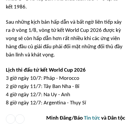
kết 1986.
Sau những kịch bản hấp dẫn và bất ngờ liên tiếp xảy
ra ở vòng 1/8, vòng tứ kết World Cup 2026 được kỳ
vọng sẽ còn hấp dẫn hơn rất nhiều khi các ứng viên
hàng đầu củ giải đấu phải đối mặt những đối thủ đầy
bản lĩnh và khát vọng.
Lịch thi đấu tứ kết World Cup 2026
3 giờ ngày 10/7: Pháp - Morocco
2 giờ ngày 11/7: Tây Ban Nha - Bỉ
4 giờ ngày 12/7: Na Uy - Anh
8 giờ ngày 12/7: Argentina - Thụy Sĩ
Minh Đăng/Báo
Tin tức
và Dân tộc