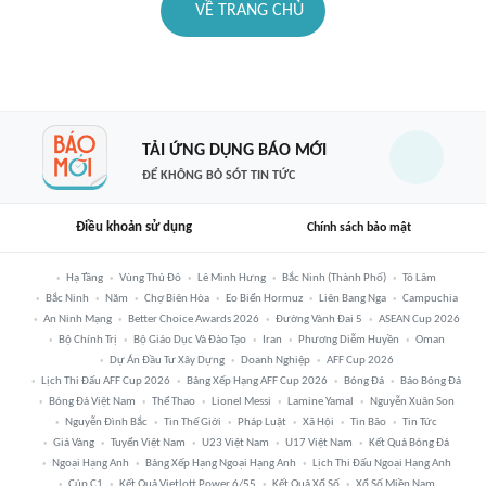
VỀ TRANG CHỦ
TẢI ỨNG DỤNG BÁO MỚI
ĐỂ KHÔNG BỎ SÓT TIN TỨC
Điều khoản sử dụng
Chính sách bảo mật
Hạ Tầng
Vùng Thủ Đô
Lê Minh Hưng
Bắc Ninh (thành Phố)
Tô Lâm
Bắc Ninh
Năm
Chợ Biên Hòa
Eo Biển Hormuz
Liên Bang Nga
Campuchia
An Ninh Mạng
Better Choice Awards 2026
Đường Vành Đai 5
ASEAN Cup 2026
Bộ Chính Trị
Bộ Giáo Dục Và Đào Tạo
Iran
Phương Diễm Huyền
Oman
Dự Án Đầu Tư Xây Dựng
Doanh Nghiệp
AFF Cup 2026
Lịch Thi Đấu AFF Cup 2026
Bảng Xếp Hạng AFF Cup 2026
Bóng Đá
Báo Bóng Đá
Bóng Đá Việt Nam
Thể Thao
Lionel Messi
Lamine Yamal
Nguyễn Xuân Son
Nguyễn Đình Bắc
Tin Thế Giới
Pháp Luật
Xã Hội
Tin Bão
Tin Tức
Giá Vàng
Tuyển Việt Nam
U23 Việt Nam
U17 Việt Nam
Kết Quả Bóng Đá
Ngoại Hạng Anh
Bảng Xếp Hạng Ngoại Hạng Anh
Lịch Thi Đấu Ngoại Hạng Anh
Cúp C1
Kết Quả Vietlott Power 6/55
Kết Quả Xổ Số
Xổ Số Miền Nam