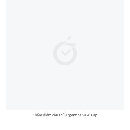
Chấm điểm cầu thủ Argentina và Ai Cập