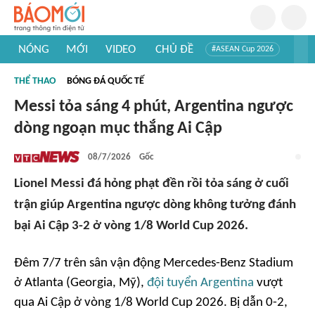
NÓNG
MỚI
VIDEO
CHỦ ĐỀ
#ASEAN Cup 2026
#Trí tuệ nhân tạo
#Mỹ - Iran
#Khám phá Việt Nam
THỂ THAO
BÓNG ĐÁ QUỐC TẾ
#Khám phá thế giới
Messi tỏa sáng 4 phút, Argentina ngược
dòng ngoạn mục thắng Ai Cập
08/7/2026
Gốc
Lionel Messi đá hỏng phạt đền rồi tỏa sáng ở cuối
trận giúp Argentina ngược dòng không tưởng đánh
bại Ai Cập 3-2 ở vòng 1/8 World Cup 2026.
Đêm 7/7 trên sân vận động Mercedes-Benz Stadium
ở Atlanta (Georgia, Mỹ),
đội tuyển Argentina
vượt
qua Ai Cập ở vòng 1/8 World Cup 2026. Bị dẫn 0-2,