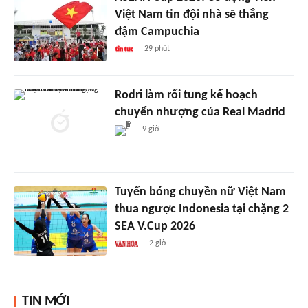
Việt Nam tin đội nhà sẽ thắng
đậm Campuchia
29 phút
Rodri làm rối tung kế hoạch
chuyển nhượng của Real Madrid
9 giờ
Tuyển bóng chuyền nữ Việt Nam
thua ngược Indonesia tại chặng 2
SEA V.Cup 2026
2 giờ
TIN MỚI