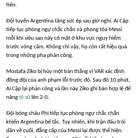
tiên.
Đội tuyển Argentina tăng sức ép sau giờ nghỉ. Ai Cập
tiếp tục phòng ngự chắc chắn và phong tỏa Messi
mỗi khi siêu sao này có mặt ở khu vực nguy hiểm
trước vòng cấm. Không chỉ vậy, họ còn rất hiệu quả
trong những pha phản công.
Mostafa Ziko bị hủy một bàn thắng vì VAR xác định
đồng đội của anh phạm lỗi trước đó. Sau đó 10 phút,
Ai Cập lại phản công và lần này Ziko ghi bàn hợp lệ để
nâng
tỷ số
lên 2-0.
Đội bóng châu Phi tiếp tục phòng ngự chắc chắn
khiến Argentina bế tắc. Tuy nhiên, khi trận đấu trôi
dần về cuối, đẳng cấp của Messi lại được thể hiện.