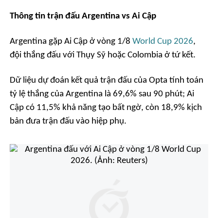
Thông tin trận đấu Argentina vs Ai Cập
Argentina gặp Ai Cập ở vòng 1/8
World Cup 2026
,
đội thắng đấu với Thụy Sỹ hoặc Colombia ở tứ kết.
Dữ liệu dự đoán kết quả trận đấu của Opta tính toán
tỷ lệ thắng của Argentina là 69,6% sau 90 phút; Ai
Cập có 11,5% khả năng tạo bất ngờ, còn 18,9% kịch
bản đưa trận đấu vào hiệp phụ.