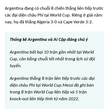
Argentina đang có chuỗi 8 chiến thắng liên tiếp trước
các đại diện châu Phi tại World Cup. Riêng ở giải năm
nay, họ đã thắng Algeria 3-0 và Cape Verde 3-2.
Thống kê Argentina và Ai Cập
đáng chú ý
Argentina bất bại 10 trận gần nhất tại World
Cup, cân bằng chuỗi tốt nhất trong lịch sử đội
tuyển.
Argentina thắng 8 trận liên tiếp trước các đại
diện châu Phi tại World Cup.Messi đã ghi bàn
trong 8 trận World Cup liên tiếp và 5 trận
knock-out liên tiếp tính từ năm 2022.