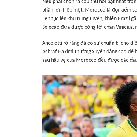
Nếu phải chọn ra cầu thủ nổi bật nhất trậ
phần lớn hiệp một, Morocco là đội kiểm soá
liên tục lên khu trung tuyến, khiến Brazil g
Selecao đưa được bóng tới chân Vinicius, m
Ancelotti rõ ràng đã có sự chuẩn bị cho điều
Achraf Hakimi thường xuyên dâng cao để h
sau hậu vệ của Morocco đều được các cầu 