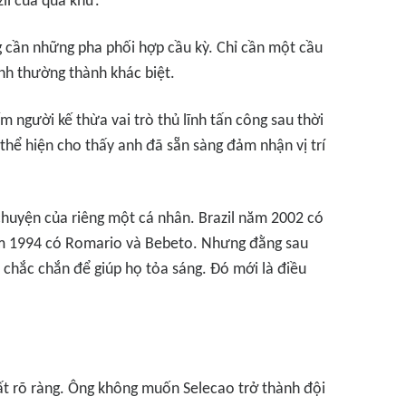
il của quá khứ.
cần những pha phối hợp cầu kỳ. Chỉ cần một cầu
nh thường thành khác biệt.
ếm người kế thừa vai trò thủ lĩnh tấn công sau thời
thể hiện cho thấy anh đã sẵn sàng đảm nhận vị trí
chuyện của riêng một cá nhân. Brazil năm 2002 có
ăm 1994 có Romario và Bebeto. Nhưng đằng sau
 chắc chắn để giúp họ tỏa sáng. Đó mới là điều
 rất rõ ràng. Ông không muốn Selecao trở thành đội