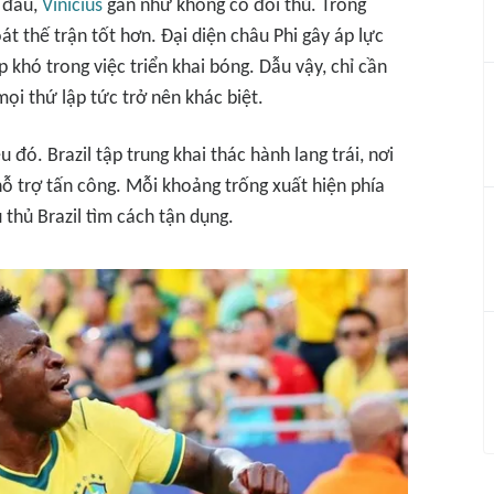
n đấu,
Vinicius
gần như không có đối thủ. Trong
t thế trận tốt hơn. Đại diện châu Phi gây áp lực
ặp khó trong việc triển khai bóng. Dẫu vậy, chỉ cần
ọi thứ lập tức trở nên khác biệt.
 đó. Brazil tập trung khai thác hành lang trái, nơi
ỗ trợ tấn công. Mỗi khoảng trống xuất hiện phía
thủ Brazil tìm cách tận dụng.