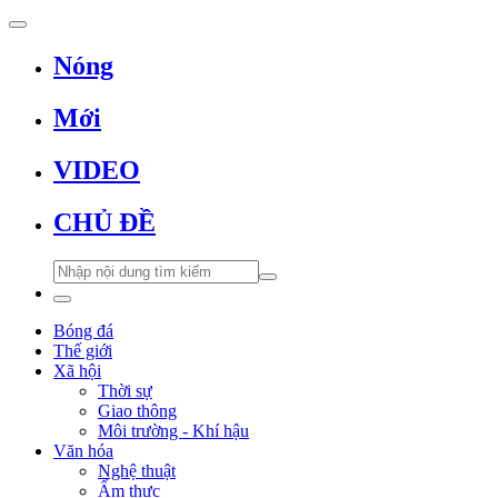
Nóng
Mới
VIDEO
CHỦ ĐỀ
Bóng đá
Thế giới
Xã hội
Thời sự
Giao thông
Môi trường - Khí hậu
Văn hóa
Nghệ thuật
Ẩm thực