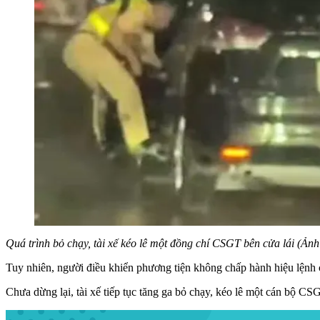
Quá trình bỏ chạy, tài xế kéo lê một đồng chí CSGT bên cửa lái (Ảnh 
Tuy nhiên, người điều khiển phương tiện không chấp hành hiệu lệnh 
Chưa dừng lại, tài xế tiếp tục tăng ga bỏ chạy, kéo lê một cán bộ 