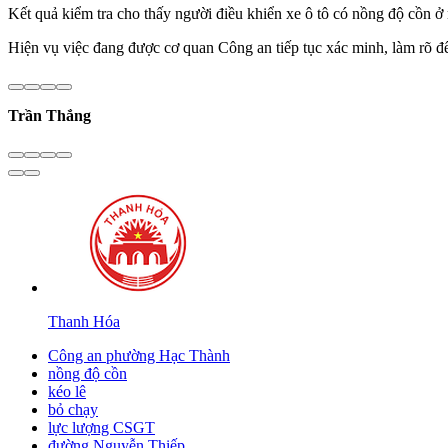
Kết quả kiểm tra cho thấy người điều khiển xe ô tô có nồng độ cồn ở
Hiện vụ việc đang được cơ quan Công an tiếp tục xác minh, làm rõ đ
Trần Thắng
Thanh Hóa
Công an phường Hạc Thành
nồng độ cồn
kéo lê
bỏ chạy
lực lượng CSGT
đường Nguyễn Thiếp