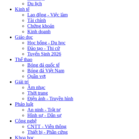
Du lịch
Kinh tế
Lao động - Việc làm
Tài chính
Chứng khoán
Kinh doanh
Giáo dục
Học bổng - Du học
Đào tạo - Thi cử
Tuyển Sinh 2026
Thể thao
Bóng đá quốc tế
Bóng đá Việt Nam
Quần vợt
Giải trí
Âm nhạc
Thời trang
Điện ảnh - Truyền hình
Pháp luật
An ninh - Trật tự
Hình sự - Dân sự
Công nghệ
CNTT - Viễn thông
Thiết bị - Phần cứng
Khoa học