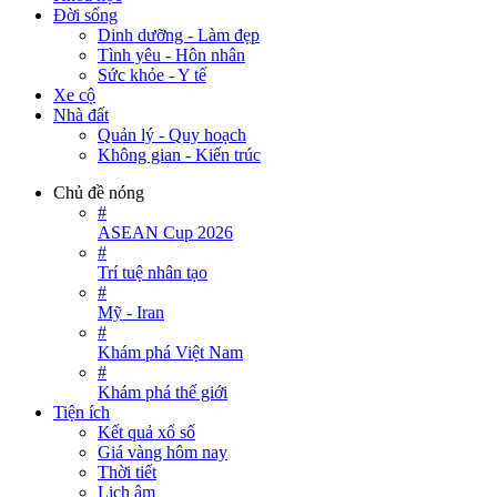
Đời sống
Dinh dưỡng - Làm đẹp
Tình yêu - Hôn nhân
Sức khỏe - Y tế
Xe cộ
Nhà đất
Quản lý - Quy hoạch
Không gian - Kiến trúc
Chủ đề nóng
#
ASEAN Cup 2026
#
Trí tuệ nhân tạo
#
Mỹ - Iran
#
Khám phá Việt Nam
#
Khám phá thế giới
Tiện ích
Kết quả xổ số
Giá vàng hôm nay
Thời tiết
Lịch âm