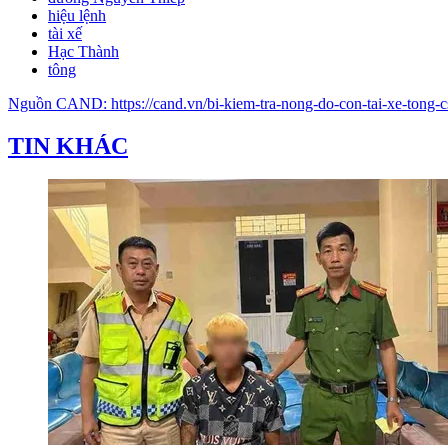
hiệu lệnh
tài xế
Hạc Thành
tông
Nguồn
CAND
:
https://cand.vn/bi-kiem-tra-nong-do-con-tai-xe-tong-
TIN KHÁC