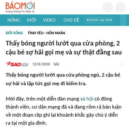
NÓNG
MỚI
VIDEO
CHỦ ĐỀ
#ASEAN Cup 2026
#Trí tuệ nhân tạo
#Mỹ - Iran
#Khám phá Việt Nam
ĐỜI SỐNG
TÌNH YÊU - HÔN NHÂN
#Khám phá thế giới
Thấy bóng người lướt qua cửa phòng, 2
cậu bé sợ hãi gọi mẹ và sự thật đằng sau
13/6/2026
Gốc
Thấy bóng người lướt qua cửa phòng ngủ, 2 cậu bé
sợ hãi và lập tức gọi mẹ đi kiểm tra.
Mới đây, trên một diễn đàn mạng
xã hội
có đông
thành viên, cư dân mạng đã và đang rôm rả bàn luận
về một đoạn clip ghi lại khoảnh khắc gây chú ý diễn
ra tại một gia đình.