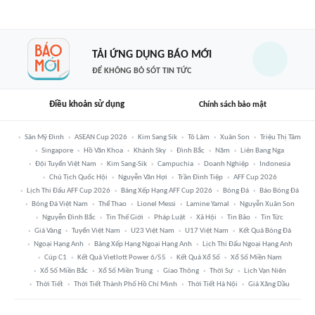
TẢI ỨNG DỤNG BÁO MỚI
ĐỂ KHÔNG BỎ SÓT TIN TỨC
Điều khoản sử dụng
Chính sách bảo mật
Sân Mỹ Đình
ASEAN Cup 2026
Kim Sang Sik
Tô Lâm
Xuân Son
Triệu Thị Tâm
Singapore
Hồ Văn Khoa
Khánh Sky
Đình Bắc
Năm
Liên Bang Nga
Đội Tuyển Việt Nam
Kim Sang-Sik
Campuchia
Doanh Nghiệp
Indonesia
Chủ Tịch Quốc Hội
Nguyễn Văn Hợi
Trần Đình Tiệp
AFF Cup 2026
Lịch Thi Đấu AFF Cup 2026
Bảng Xếp Hạng AFF Cup 2026
Bóng Đá
Báo Bóng Đá
Bóng Đá Việt Nam
Thể Thao
Lionel Messi
Lamine Yamal
Nguyễn Xuân Son
Nguyễn Đình Bắc
Tin Thế Giới
Pháp Luật
Xã Hội
Tin Bão
Tin Tức
Giá Vàng
Tuyển Việt Nam
U23 Việt Nam
U17 Việt Nam
Kết Quả Bóng Đá
Ngoại Hạng Anh
Bảng Xếp Hạng Ngoại Hạng Anh
Lịch Thi Đấu Ngoại Hạng Anh
Cúp C1
Kết Quả Vietlott Power 6/55
Kết Quả Xổ Số
Xổ Số Miền Nam
Xổ Số Miền Bắc
Xổ Số Miền Trung
Giao Thông
Thời Sự
Lịch Vạn Niên
Thời Tiết
Thời Tiết Thành Phố Hồ Chí Minh
Thời Tiết Hà Nội
Giá Xăng Dầu