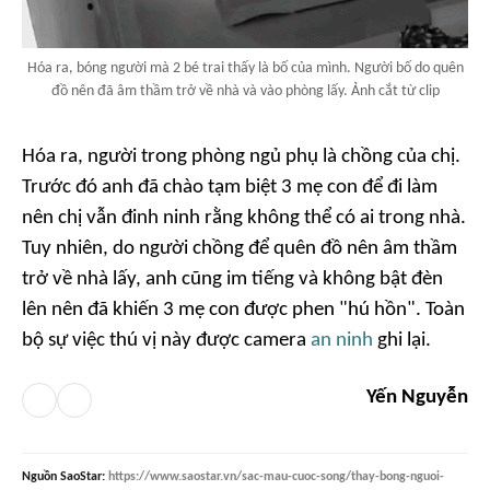
Hóa ra, bóng người mà 2 bé trai thấy là bố của mình. Người bố do quên
đồ nên đã âm thầm trở về nhà và vào phòng lấy. Ảnh cắt từ clip
Hóa ra, người trong phòng ngủ phụ là chồng của chị.
Trước đó anh đã chào tạm biệt 3 mẹ con để đi làm
nên chị vẫn đinh ninh rằng không thể có ai trong nhà.
Tuy nhiên, do người chồng để quên đồ nên âm thầm
trở về nhà lấy, anh cũng im tiếng và không bật đèn
lên nên đã khiến 3 mẹ con được phen "hú hồn". Toàn
bộ sự việc thú vị này được camera
an ninh
ghi lại.
Yến Nguyễn
Nguồn
SaoStar
:
https://www.saostar.vn/sac-mau-cuoc-song/thay-bong-nguoi-