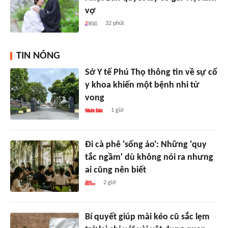
vợ
32 phút
TIN NÓNG
Sở Y tế Phú Thọ thông tin về sự cố
y khoa khiến một bệnh nhi tử
vong
1 giờ
Đi cà phê 'sống ảo': Những 'quy
tắc ngầm' dù không nói ra nhưng
ai cũng nên biết
2 giờ
Bí quyết giúp mài kéo cũ sắc lẹm