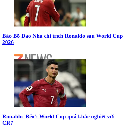
Báo Bồ Đào Nha chỉ trích Ronaldo sau World Cup
2026
Ronaldo 'Béo': World Cup quá khắc nghiệt với
CR7