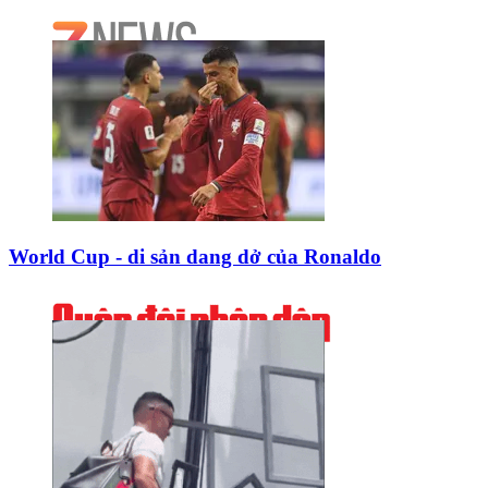
World Cup - di sản dang dở của Ronaldo