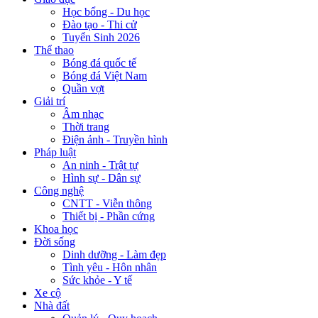
Học bổng - Du học
Đào tạo - Thi cử
Tuyển Sinh 2026
Thể thao
Bóng đá quốc tế
Bóng đá Việt Nam
Quần vợt
Giải trí
Âm nhạc
Thời trang
Điện ảnh - Truyền hình
Pháp luật
An ninh - Trật tự
Hình sự - Dân sự
Công nghệ
CNTT - Viễn thông
Thiết bị - Phần cứng
Khoa học
Đời sống
Dinh dưỡng - Làm đẹp
Tình yêu - Hôn nhân
Sức khỏe - Y tế
Xe cộ
Nhà đất