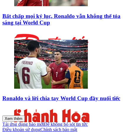
Bất chấp mọi kỷ lục, Ronaldo vẫn không thể tỏa
sáng tại World Cup
Ronaldo và lời chia tay World Cup đầy nuối tiếc
Xem thêm
Tải ứng dụng báo mới
Để không bỏ sót tin tức
Điều khoản sử dụng
Chính sách bảo mật