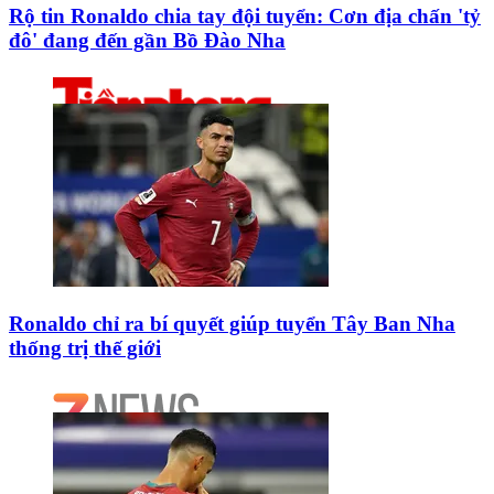
Rộ tin Ronaldo chia tay đội tuyển: Cơn địa chấn 'tỷ
đô' đang đến gần Bồ Đào Nha
Ronaldo chỉ ra bí quyết giúp tuyển Tây Ban Nha
thống trị thế giới