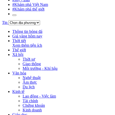
#Khám phá Việt Nam
#Khám phá thế giới
Tin
Thông tin bóng đá
Giá vàng hôm nay
Thời tiết
Xem thêm tiện ích
Thế giới
Xã hội
Thời sự
Giao thông
Môi trường - Khí hậu
Văn hóa
Nghệ thuật
Ẩm thực
Du lịch
Kinh tế
Lao động - Việc làm
Tài chính
Chứng khoán
Kinh doanh
Giáo dục