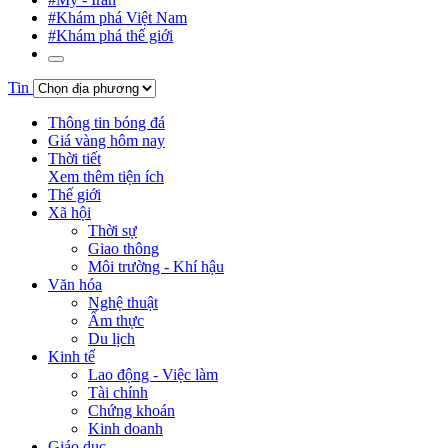
#Khám phá Việt Nam
#Khám phá thế giới
Tin
Thông tin bóng đá
Giá vàng hôm nay
Thời tiết
Xem thêm tiện ích
Thế giới
Xã hội
Thời sự
Giao thông
Môi trường - Khí hậu
Văn hóa
Nghệ thuật
Ẩm thực
Du lịch
Kinh tế
Lao động - Việc làm
Tài chính
Chứng khoán
Kinh doanh
Giáo dục