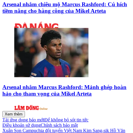
Arsenal nhắm chiêu mộ Marcus Rashford: Cú hích
tiềm năng cho hàng công của Mikel Arteta
Arsenal nhắm Marcus Rashford: Mảnh ghép hoàn
hảo cho tham vọng của Mikel Arteta
Xem thêm
Tải ứng dụng báo mới
Để không bỏ sót tin tức
Điều khoản sử dụng
Chính sách bảo mật
Xuân Son
Campuchia
đội tuyển Việt Nam
Kim Sang-sik
Hồ Văn