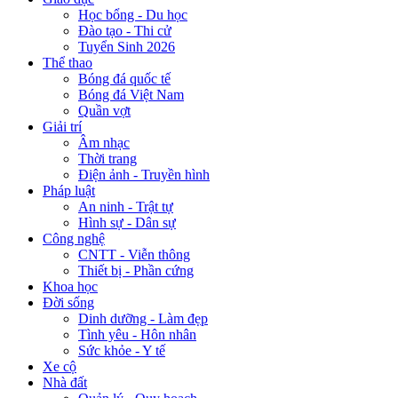
Học bổng - Du học
Đào tạo - Thi cử
Tuyển Sinh 2026
Thể thao
Bóng đá quốc tế
Bóng đá Việt Nam
Quần vợt
Giải trí
Âm nhạc
Thời trang
Điện ảnh - Truyền hình
Pháp luật
An ninh - Trật tự
Hình sự - Dân sự
Công nghệ
CNTT - Viễn thông
Thiết bị - Phần cứng
Khoa học
Đời sống
Dinh dưỡng - Làm đẹp
Tình yêu - Hôn nhân
Sức khỏe - Y tế
Xe cộ
Nhà đất