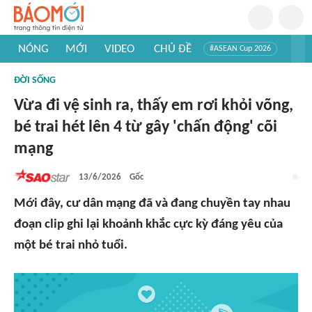
NÓNG
MỚI
VIDEO
CHỦ ĐỀ
#ASEAN Cup 2026
#Trí tuệ nhân tạo
#Mỹ - Iran
#Khám phá Việt Nam
ĐỜI SỐNG
#Khám phá thế giới
Vừa đi vệ sinh ra, thấy em rơi khỏi võng,
bé trai hét lên 4 từ gây 'chấn động' cõi
mạng
13/6/2026
Gốc
Mới đây, cư dân mạng đã và đang chuyền tay nhau
đoạn clip ghi lại khoảnh khắc cực kỳ đáng yêu của
một bé trai nhỏ tuổi.