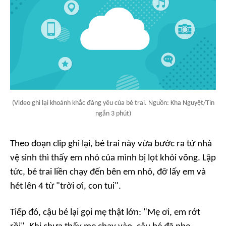
(Video ghi lại khoảnh khắc đáng yêu của bé trai. Nguồn: Kha Nguyệt/Tin
ngắn 3 phút)
Theo đoạn clip ghi lại, bé trai này vừa bước ra từ nhà
vệ sinh thì thấy em nhỏ của mình bị lọt khỏi võng. Lập
tức, bé trai liền chạy đến bên em nhỏ, đỡ lấy em và
hét lên 4 từ "trời ơi, con tui".
Tiếp đó, cậu bé lại gọi mẹ thật lớn: "Mẹ ơi, em rớt