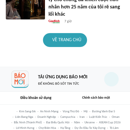
nhân hơn 25 năm của tôi rẽ sang
lối khác
7 giờ
VỀ TRANG CHỦ
TẢI ỨNG DỤNG BÁO MỚI
ĐỂ KHÔNG BỎ SÓT TIN TỨC
Điều khoản sử dụng
Chính sách bảo mật
Kim Sang-Sik
An Ninh Mạng
Vùng Thủ Đô
Mỹ
Đường Vành Đai 5
Liên Bang Nga
Doanh Nghiệp
Campuchia
Iran
Luật Kiến Trúc
Oman
Bắc Ninh (thành Phố)
Đại Biểu Quốc Hội
Năm
Ukraine
ASEAN Cup 2026
Lê Minh Hưng
Chợ Biên Hòa
Hạ Tầng
Dự Án Đầu Tư Xây Dựng
Tô Lâm