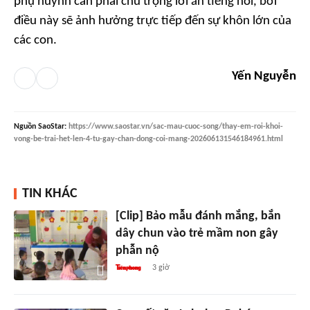
phụ huynh cần phải chú trọng lời ăn tiếng nói, bởi
điều này sẽ ảnh hưởng trực tiếp đến sự khôn lớn của
các con.
Yến Nguyễn
Nguồn
SaoStar
:
https://www.saostar.vn/sac-mau-cuoc-song/thay-em-roi-khoi-
vong-be-trai-het-len-4-tu-gay-chan-dong-coi-mang-202606131546184961.html
TIN KHÁC
[Clip] Bảo mẫu đánh mắng, bắn
dây chun vào trẻ mầm non gây
phẫn nộ
3 giờ